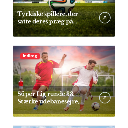
Tyrkiske spillere, der
satte deres præg på
Champions League
Indlæg
Süper Lig runde 33:
Stærke udebanesejre,
mål i flok og sikre clean
sheets