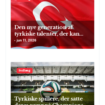
o
n
Den nye generation af
tyrkiske talenter, der kan
skinne på verdensscenen
jun 11, 2026
Indlæg
Tyrkiske spillere, der satte