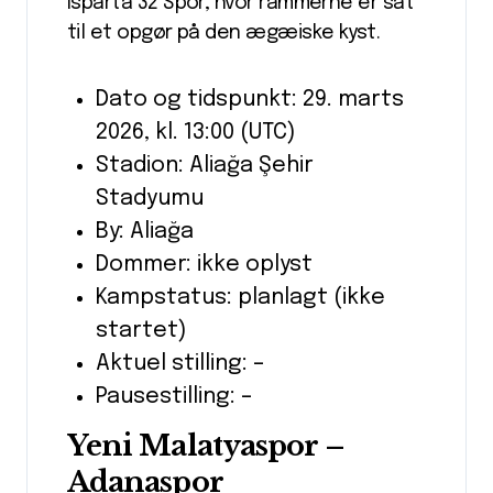
Isparta 32 Spor, hvor rammerne er sat
til et opgør på den ægæiske kyst.
Dato og tidspunkt: 29. marts
2026, kl. 13:00 (UTC)
Stadion: Aliağa Şehir
Stadyumu
By: Aliağa
Dommer: ikke oplyst
Kampstatus: planlagt (ikke
startet)
Aktuel stilling: –
Pausestilling: –
Yeni Malatyaspor –
Adanaspor