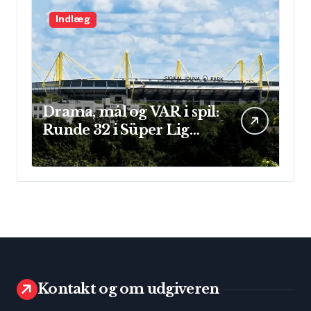
Indlæg
Drama, mål og VAR i spil:
Runde 32 i Süper Lig
leverede store
præstationer og sene
afgørelser
Kontakt og om udgiveren