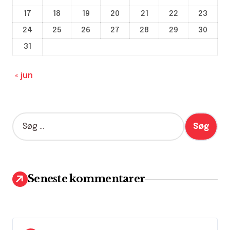
17
18
19
20
21
22
23
24
25
26
27
28
29
30
31
« jun
S
ø
g
e
f
t
Seneste kommentarer
e
r
: