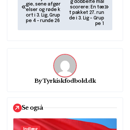
g dobbelte mål
gie, sene afgør
d
scorere: En tæ
elser og røde k
t pakket 27. run
l
ort i 3. Lig, Grup
de i 3. Lig – Grup
pe 4 – runde 26
pe 1
æ
g
s
n
a
v
By
Tyrkiskfodbold.dk
i
g
a
Se også
t
i
Indlæg