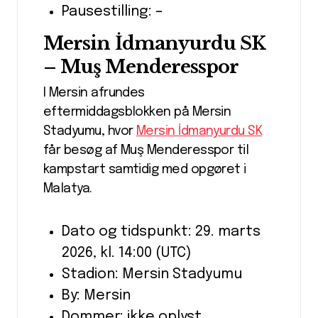
Pausestilling: –
Mersin İdmanyurdu SK
– Muş Menderesspor
I Mersin afrundes
eftermiddagsblokken på Mersin
Stadyumu, hvor
Mersin İdmanyurdu SK
får besøg af Muş Menderesspor til
kampstart samtidig med opgøret i
Malatya.
Dato og tidspunkt: 29. marts
2026, kl. 14:00 (UTC)
Stadion: Mersin Stadyumu
By: Mersin
Dommer: ikke oplyst