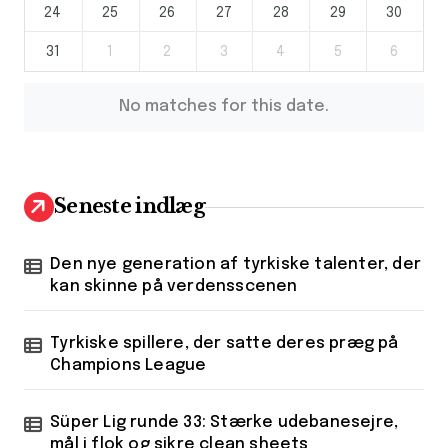
24
25
26
27
28
29
30
31
1
2
3
4
5
6
No matches for this date.
Seneste indlæg
Den nye generation af tyrkiske talenter, der
kan skinne på verdensscenen
Tyrkiske spillere, der satte deres præg på
Champions League
Süper Lig runde 33: Stærke udebanesejre,
mål i flok og sikre clean sheets