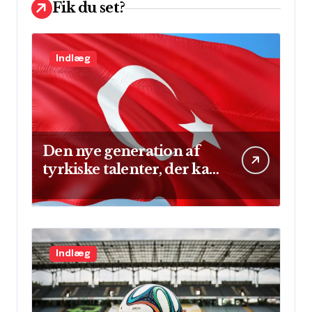
Fik du set?
Indlæg
Den nye generation af
tyrkiske talenter, der kan
skinne på verdensscenen
Indlæg