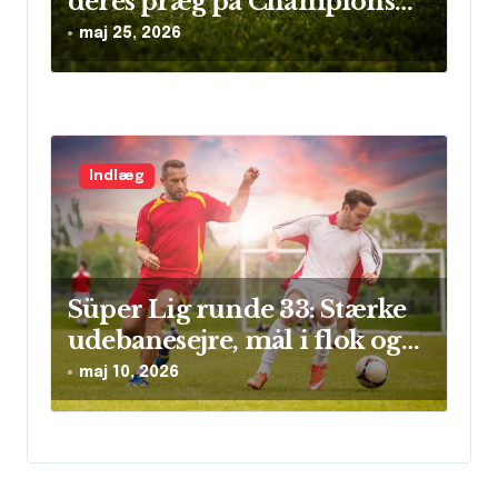
deres præg på Champions
League
maj 25, 2026
Indlæg
Süper Lig runde 33: Stærke
udebanesejre, mål i flok og
sikre clean sheets
maj 10, 2026