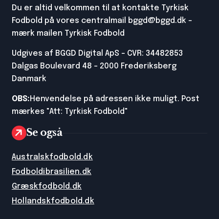
Du er altid velkommen til at kontakte Tyrkisk
Fodbold på vores centralmail
bggd@bggd.dk
-
mærk mailen Tyrkisk Fodbold
Udgives af BGGD Digital ApS - CVR: 34482853
Dalgas Boulevard 48 - 2000 Frederiksberg
Danmark
OBS:
Henvendelse på adressen ikke muligt. Post
mærkes "Att: Tyrkisk Fodbold"
Se også
Australskfodbold.dk
Fodboldibrasilien.dk
Græskfodbold.dk
Hollandskfodbold.dk