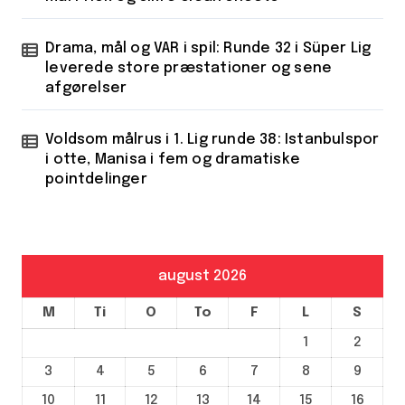
Drama, mål og VAR i spil: Runde 32 i Süper Lig
leverede store præstationer og sene
afgørelser
Voldsom målrus i 1. Lig runde 38: Istanbulspor
i otte, Manisa i fem og dramatiske
pointdelinger
august 2026
M
Ti
O
To
F
L
S
1
2
3
4
5
6
7
8
9
10
11
12
13
14
15
16