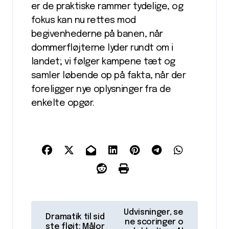
er de praktiske rammer tydelige, og
fokus kan nu rettes mod
begivenhederne på banen, når
dommerfløjterne lyder rundt om i
landet; vi følger kampene tæt og
samler løbende op på fakta, når der
foreligger nye oplysninger fra de
enkelte opgør.
I
Udvisninger, se
Dramatik til sid
n
ne scoringer o
ste fløjt: Målor