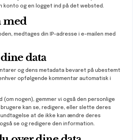
 en konto og en logget ind på det websted.
a med
oden, medtages din IP-adresse i e-mailen med
dine data
mentarer og dens metadata bevaret på ubestemt
e enhver opfølgende kommentar automatisk i
d (om nogen), gemmer vi også den personlige
e brugere kan se, redigere, eller slette deres
n undtagelse at de ikke kan ændre deres
også se og redigere den information.
du over dine data