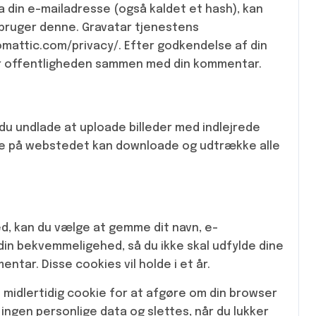
 din e-mailadresse (også kaldet et hash), kan
u bruger denne. Gravatar tjenestens
utomattic.com/privacy/. Efter godkendelse af din
 for offentligheden sammen med din kommentar.
 du undlade at uploade billeder med indlejrede
nde på webstedet kan downloade og udtrække alle
d, kan du vælge at gemme dit navn, e-
 din bekvemmeligehed, så du ikke skal udfylde dine
ntar. Disse cookies vil holde i et år.
n midlertidig cookie for at afgøre om din browser
ngen personlige data og slettes, når du lukker