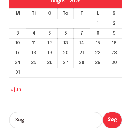
august 2026
M
Ti
O
To
F
L
S
1
2
3
4
5
6
7
8
9
10
11
12
13
14
15
16
17
18
19
20
21
22
23
24
25
26
27
28
29
30
31
« jun
S
ø
g
e