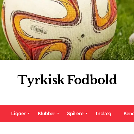
Tyrkisk Fodbold
Ligaer
Klubber
Spillere
Indlæg
Kend