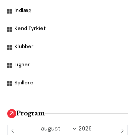
Indlæg
Kend Tyrkiet
Klubber
Ligaer
Spillere
Program