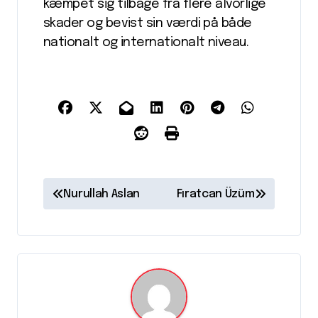
kæmpet sig tilbage fra flere alvorlige
skader og bevist sin værdi på både
nationalt og internationalt niveau.
I
Nurullah Aslan
Fıratcan Üzüm
n
d
l
æ
g