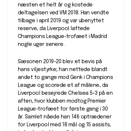
næsten et helt år og kostede
deltagelsen ved VM 2018. Han vendte
tilbage i april 2019 og var ubenyttet
reserve, da Liverpool løftede
Champions League-trofæet i Madrid
nogle uger senere.
Sæsonen 2019-20 blev et bevis på
hans viljestyrke; han nettede blandt
andet to gange mod Genk i Champions
League og scorede et af målene, da
Liverpool besejrede Chelsea 5-3 på en
aften, hvor klubben modtog Premier
League-trofæet for første gang i 30
år. Samlet nåede han 146 optrædener
for Liverpool med 18 mål og 15 assists,