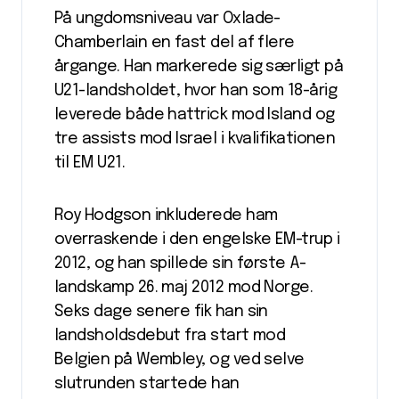
På ungdomsniveau var Oxlade-
Chamberlain en fast del af flere
årgange. Han markerede sig særligt på
U21-landsholdet, hvor han som 18-årig
leverede både hattrick mod Island og
tre assists mod Israel i kvalifikationen
til EM U21.
Roy Hodgson inkluderede ham
overraskende i den engelske EM-trup i
2012, og han spillede sin første A-
landskamp 26. maj 2012 mod Norge.
Seks dage senere fik han sin
landsholdsdebut fra start mod
Belgien på Wembley, og ved selve
slutrunden startede han