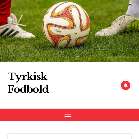
Skip
to
content
Tyrkisk
Fodbold