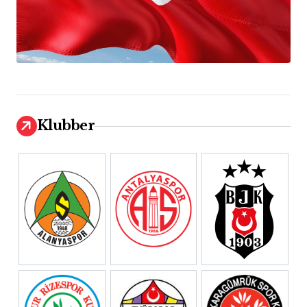
Klubber