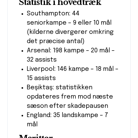
Statistik i hovedtræk
Southampton: 44
seniorkampe – 9 eller 10 mål
(kilderne divergerer omkring
det præcise antal)
Arsenal: 198 kampe – 20 mål –
32 assists
Liverpool: 146 kampe – 18 mål –
15 assists
Beşiktaş: statistikken
opdateres frem mod næste
sæson efter skadepausen
England: 35 landskampe – 7
mål