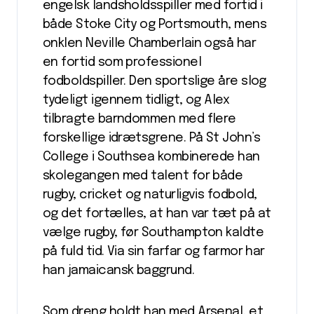
engelsk landsholdsspiller med fortid i
både Stoke City og Portsmouth, mens
onklen Neville Chamberlain også har
en fortid som professionel
fodboldspiller. Den sportslige åre slog
tydeligt igennem tidligt, og Alex
tilbragte barndommen med flere
forskellige idrætsgrene. På St John’s
College i Southsea kombinerede han
skolegangen med talent for både
rugby, cricket og naturligvis fodbold,
og det fortælles, at han var tæt på at
vælge rugby, før Southampton kaldte
på fuld tid. Via sin farfar og farmor har
han jamaicansk baggrund.
Som dreng holdt han med Arsenal, et