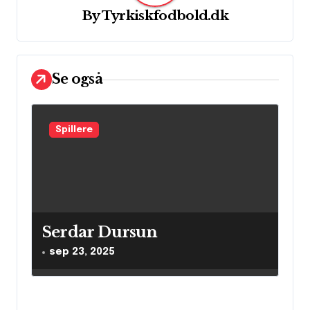
s
By
Tyrkiskfodbold.dk
n
a
v
Se også
i
g
Spillere
a
t
i
o
Serdar Dursun
n
sep 23, 2025