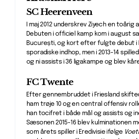
SC Heerenveen
I maj 2012 underskrev Ziyech en toårig
Debuten i officiel kamp kom i august 
București, og kort efter fulgte debut i
sporadiske indhop, men i 2013-14 spille
og ni assists i 36 ligakampe og blev kåre
FC Twente
Efter gennembruddet i Friesland skifted
ham trøje 10 og en central offensiv rol
han tocifret i både mål og assists og 
Sæsonen 2015-16 blev kulminationen m
som årets spiller i Eredivisie ifølge
Voetb