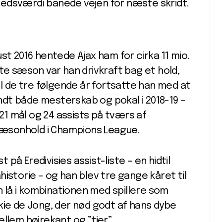
edsværdi banede vejen for næste skridt.
st 2016 hentede Ajax ham for cirka 11 mio.
te sæson var han drivkraft bag et hold,
 I de tre følgende år fortsatte han med at
dt både mesterskab og pokal i 2018-19 –
1 mål og 24 assists på tværs af
 sæsonhold i Champions League.
å Eredivisies assist-liste – en hidtil
istorie – og han blev tre gange kåret til
en lå i kombinationen med spillere som
kie de Jong, der nød godt af hans dybe
llem højrekant og ”tier”.