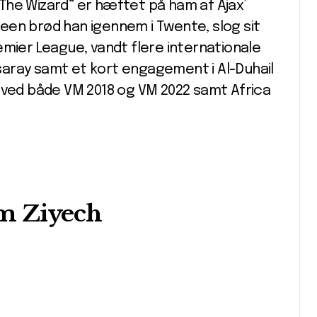
 ”The Wizard” er hæftet på ham af Ajax’
een brød han igennem i Twente, slog sit
Premier League, vandt flere internationale
tasaray samt et kort engagement i Al-Duhail
t ved både VM 2018 og VM 2022 samt Africa
m Ziyech