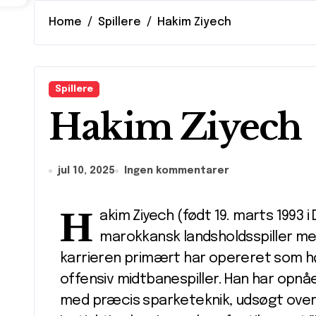
Home
Spillere
Hakim Ziyech
Spillere
Hakim Ziyech
jul 10, 2025
Ingen kommentarer
H
akim Ziyech (født 19. marts 1993 
marokkansk landsholdsspiller m
karrieren primært har opereret som høj
offensiv midtbanespiller. Han har opnå
med præcis sparketeknik, udsøgt overbl