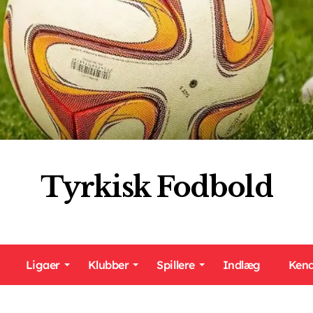
Tyrkisk Fodbold
Ligaer
Klubber
Spillere
Indlæg
Kend