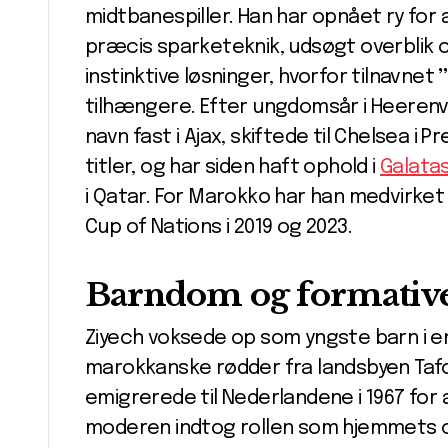
midtbanespiller. Han har opnået ry fo
præcis sparketeknik, udsøgt overblik o
instinktive løsninger, hvorfor tilnavnet
tilhængere. Efter ungdomsår i Heerenv
navn fast i Ajax, skiftede til Chelsea i 
titler, og har siden haft ophold i
Galata
i Qatar. For Marokko har han medvirke
Cup of Nations i 2019 og 2023.
Barndom og formative
Ziyech voksede op som yngste barn i en
marokkanske rødder fra landsbyen Taf
emigrerede til Nederlandene i 1967 for 
moderen indtog rollen som hjemmets om