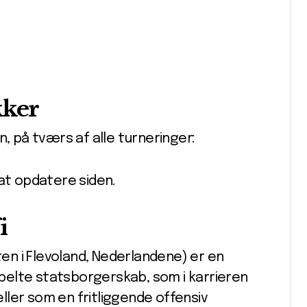
kker
n, på tværs af alle turneringer:
 at opdatere siden.
i
ten i Flevoland, Nederlandene) er en
elte statsborgerskab, som i karrieren
ler som en fritliggende offensiv