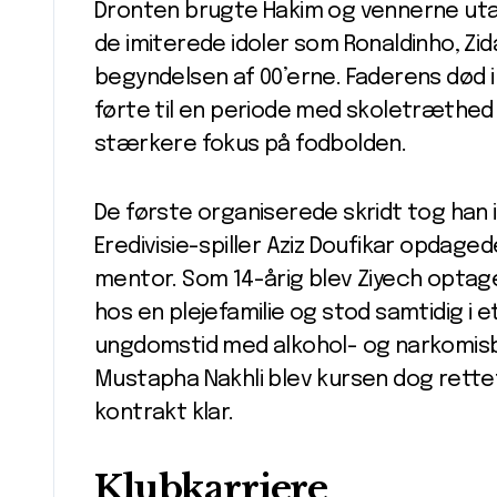
Dronten brugte Hakim og vennerne utal
de imiterede idoler som Ronaldinho, Zi
begyndelsen af 00’erne. Faderens død 
førte til en periode med skoletræthed 
stærkere fokus på fodbolden.
De første organiserede skridt tog han i
Eredivisie-spiller Aziz Doufikar opdag
mentor. Som 14-årig blev Ziyech optage
hos en plejefamilie og stod samtidig i e
ungdomstid med alkohol- og narkomisb
Mustapha Nakhli blev kursen dog rettet;
kontrakt klar.
Klubkarriere