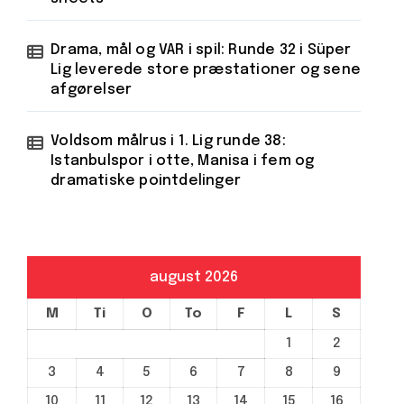
Drama, mål og VAR i spil: Runde 32 i Süper
Lig leverede store præstationer og sene
afgørelser
Voldsom målrus i 1. Lig runde 38:
Istanbulspor i otte, Manisa i fem og
dramatiske pointdelinger
august 2026
M
Ti
O
To
F
L
S
1
2
3
4
5
6
7
8
9
10
11
12
13
14
15
16