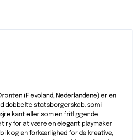
i Dronten i Flevoland, Nederlandene) er en
ed dobbelte statsborgerskab, som i
re kant eller som en fritliggende
et ry for at være en elegant playmaker
ik og en forkærlighed for de kreative,