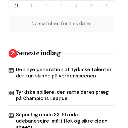
31
1
2
3
4
5
6
No matches for this date.
Seneste indlæg
Den nye generation af tyrkiske talenter,
der kan skinne på verdensscenen
Tyrkiske spillere, der satte deres præg
på Champions League
Süper Lig runde 33: Stærke
udebanesejre, mål i flok og sikre clean
sheets