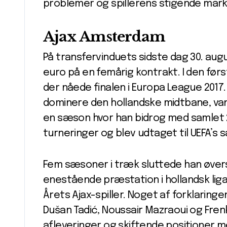
problemer og spillerens stigende mark
Ajax Amsterdam
På transfervinduets sidste dag 30. augu
euro på en femårig kontrakt. I den førs
der nåede finalen i Europa League 2017.
dominere den hollandske midtbane, van
en sæson hvor han bidrog med samlet 2
turneringer og blev udtaget til UEFA’s
Fem sæsoner i træk sluttede han øverst p
enestående præstation i hollandsk ligah
Årets Ajax-spiller. Noget af forklaring
Dušan Tadić, Noussair Mazraoui og Fren
afleveringer og skiftende positioner me