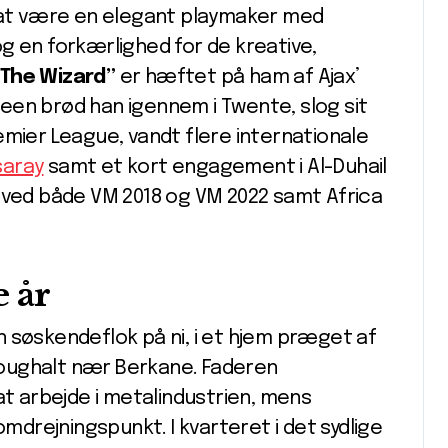
r at være en elegant playmaker med
g en forkærlighed for de kreative,
”The Wizard”
er hæftet på ham af Ajax’
een brød han igennem i Twente, slog sit
Premier League, vandt flere internationale
saray
samt et kort engagement i Al-Duhail
t ved både VM 2018 og VM 2022 samt Africa
 år
 søskendeflok på ni, i et hjem præget af
oughalt nær Berkane. Faderen
at arbejde i metalindustrien, mens
drejningspunkt. I kvarteret i det sydlige