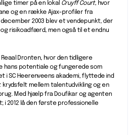
lige timer på en lokal
Cruyff Court
, hvor
dane og en række Ajax-profiler fra
i december 2003 blev et vendepunkt, der
og risikoadfærd, men også til et endnu
 Reaal Dronten, hvor den tidligere
ede hans potentiale og fungerede som
t i SC Heerenveens akademi, flyttede ind
t krydsfelt mellem talentudvikling og en
rug. Med hjælp fra Doufikar og agenten
 i 2012 lå den første professionelle