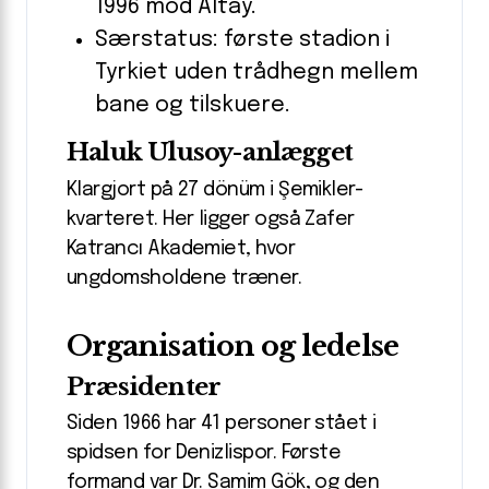
1996 mod Altay.
Særstatus: første stadion i
Tyrkiet uden trådhegn mellem
bane og tilskuere.
Haluk Ulusoy-anlægget
Klargjort på 27 dönüm i Şemikler-
kvarteret. Her ligger også Zafer
Katrancı Akademiet, hvor
ungdomsholdene træner.
Organisation og ledelse
Præsidenter
Siden 1966 har 41 personer stået i
spidsen for Denizlispor. Første
formand var Dr. Samim Gök, og den