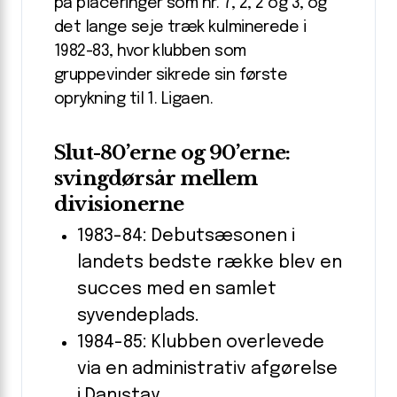
på placeringer som nr. 7, 2, 2 og 3, og
det lange seje træk kulminerede i
1982-83, hvor klubben som
gruppevinder sikrede sin første
oprykning til 1. Ligaen.
Slut-80’erne og 90’erne:
svingdørsår mellem
divisionerne
1983-84: Debutsæsonen i
landets bedste række blev en
succes med en samlet
syvendeplads.
1984-85: Klubben overlevede
via en administrativ afgørelse
i Danıştay.