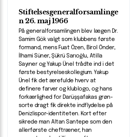
Stiftelsesgeneralforsamlinge
n 26. maj 1966
På generalforsamlingen blev lægen Dr.
Samim Gök valgt som klubbens første
formand, mens Fuat Özen, Birol Önder,
İlhami Süner, Şükrü Sarıoğlu, Atilla
Sayıner og Yakup Ünel trådte ind i det
første bestyrelseskollegium. Yakup
Ünel fik det ærefulde hverv at
definere farver og klublogo, og hans
forkærlighed for Darüşşafakas grøn-
sorte dragt fik direkte indflydelse på
Denizlispor-identiteten. Kort efter
sikrede man Altan Santepe som den
allerførste cheftræner; han