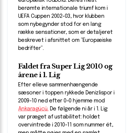
europæisk fodbold. Deres mest
berømte internationale triumf kom i
UEFA Cuppen 2002-03, hvor klubben
som nybegynder stod for en lang
række sensationer, som er detaljeret
beskrevet i afsnittet om ”Europæiske
bedrifter”.
Faldet fra Super Lig 2010 og
årene i 1. Lig
Efter elleve sammenhængende
sæsoner i toppen rykkede Denizlispor i
2009-10 ned efter 0-0 hjemme mod
Ankaragücü.
De følgende ni år i 1. Lig
var præget af ustabilitet: holdet
overvintrede i 2010-11 som nummer ét,