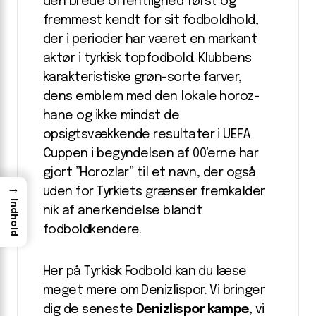
den brede offentlighed først og
fremmest kendt for sit fodboldhold,
der i perioder har været en markant
aktør i tyrkisk topfodbold. Klubbens
karakteristiske grøn-sorte farver,
dens emblem med den lokale horoz-
hane og ikke mindst de
opsigtsvækkende resultater i UEFA
Cuppen i begyndelsen af 00’erne har
gjort ”Horozlar” til et navn, der også
→
uden for Tyrkiets grænser fremkalder
Indhold
nik af anerkendelse blandt
fodboldkendere.
Her på Tyrkisk Fodbold kan du læse
meget mere om Denizlispor. Vi bringer
dig de seneste
Denizlispor kampe
, vi