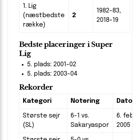
1. Lig
1982-83,
(næstbedste
2
2018-19
række)
Bedste placeringer i Super
Lig
5. plads: 2001-02
5. plads: 2003-04
Rekorder
Kategori
Notering
Dato/
Største sejr
6-1 vs.
6. febr
(SL)
Sakaryaspor
2005
Største sejr
5-0 vs.