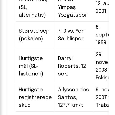
12. aug
(SL,
Yimpaş
2001
alternativ)
Yozgatspor
6.
Største sejr
7-0 vs. Yeni
septe
(pokalen)
Salihlispor
1989
29.
Hurtigste
Darryl
novem
mål (SL-
Roberts, 12
2008 vs
historien)
sek.
Eskişeh
Hurtigste
Allysson dos
9. nov
registrerede
Santos,
2007 vs
skud
127,7 km/t
Trabzo