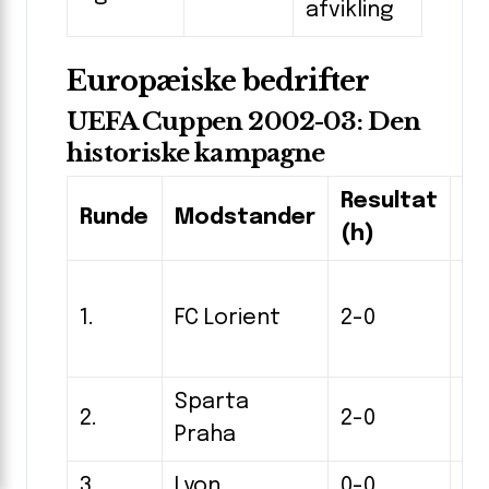
afvikling
Europæiske bedrifter
UEFA Cuppen 2002-03: Den
historiske kampagne
Resultat
Re
Runde
Modstander
(h)
(u
1.
FC Lorient
2-0
1-
Sparta
2.
2-0
0-
Praha
3.
Lyon
0-0
1-