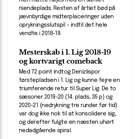
men måtte nøjes med en samlet
niendeplads. Resten af årtiet bød på
jævnbyrdige midterplaceringer uden
oprykningsslutspil – indtil det hele
vendte i 2018-19.
Mesterskab i 1. Lig 2018-19
og kortvarigt comeback
Med 72 point indtog Denizlispor
førstepladsen i 1. Lig og kunne fejre en
triumferende retur til Super Lig. De to
sæsoner 2019-20 (14. plads, 35 p) og
2020-21 (nedrykning tre runder før tid)
var dog ikke nok til at konsolidere sig,
og derefter fulgte en næsten uhørt
nedadgående spiral.