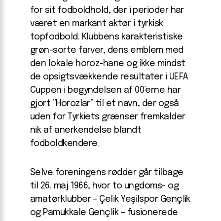
for sit fodboldhold, der i perioder har
været en markant aktør i tyrkisk
topfodbold. Klubbens karakteristiske
grøn-sorte farver, dens emblem med
den lokale horoz-hane og ikke mindst
de opsigtsvækkende resultater i UEFA
Cuppen i begyndelsen af 00’erne har
gjort ”Horozlar” til et navn, der også
uden for Tyrkiets grænser fremkalder
nik af anerkendelse blandt
fodboldkendere.
Selve foreningens rødder går tilbage
til 26. maj 1966, hvor to ungdoms- og
amatørklubber – Çelik Yeşilspor Gençlik
og Pamukkale Gençlik – fusionerede