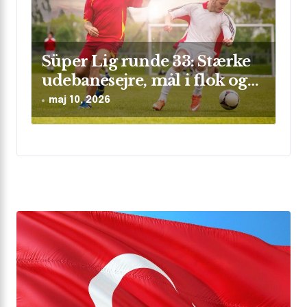
Süper Lig runde 33: Stærke
udebanesejre, mål i flok og
sikre clean sheets
maj 10, 2026