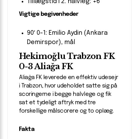
Tillægstid i 2. halvleg: +6
Vigtige begivenheder
90′ 0-1: Emilio Aydin (Ankara
Demirspor), mål
Hekimoğlu Trabzon FK
0-3 Aliağa FK
Aliağa FK leverede en effektiv udesejr
i Trabzon, hvor udeholdet satte sig på
scoringerne i begge halvlege og fik
sat et tydeligt aftryk med tre
forskellige målscorere og to oplæg.
Fakta