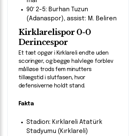
mål
90′ 2-5: Burhan Tuzun
(Adanaspor), assist: M. Beliren
Kirklarelispor 0-0
Derincespor
Et tæt opgør i Kırklareli endte uden
scoringer, og begge halvlege forblev
målløse trods fem minutters
tillægstid i slutfasen, hvor
defensiverne holdt stand.
Fakta
Stadion: Kırklareli Atatürk
Stadyumu (Kırklareli)