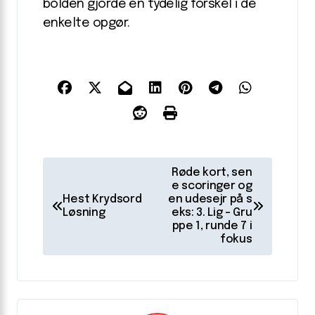
bolden gjorde en tydelig forskel i de
enkelte opgør.
I
Røde kort, sen
n
e scoringer og
Hest Krydsord
en udesejr på s
d
Løsning
eks: 3. Lig – Gru
ppe 1, runde 7 i
l
fokus
æ
g
s