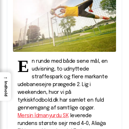
E
n runde med både sene mål, en
udvisning, to udnyttede
straffespark og flere markante
→
Indhold
udebanesejre prægede 2. Lig i
weekenden, hvor vi på
tyrkiskfodbold.dk har samlet en fuld
gennemgang af samtlige opgør.
Mersin İdmanyurdu SK
leverede
rundens største sejr med 4-0, Aliağa