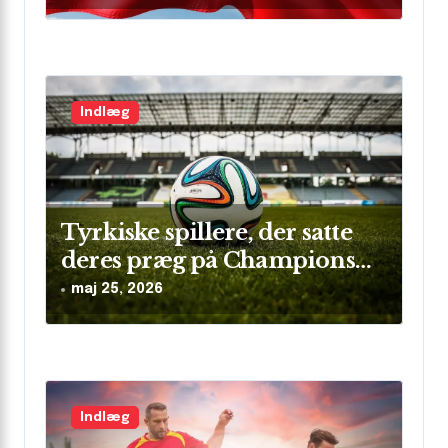
Indlæg
Tyrkiske spillere, der satte
deres præg på Champions
League
maj 25, 2026
Indlæg