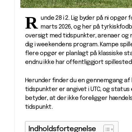
R
unde 28 i 2. Lig byder på ni opgør
marts 2026, og her på tyrkiskfod
oversigt med tidspunkter, arenaer og n
dig i weekendens program. Kampe spille
flere opgør er planlagt på klassiske s
endnu ikke har offentliggjort spillested
Herunder finder du en gennemgang af h
tidspunkter er angivet i UTC, og status 
betyder, at der ikke foreligger hændel
tidspunkt.
Indholdsfortegnelse