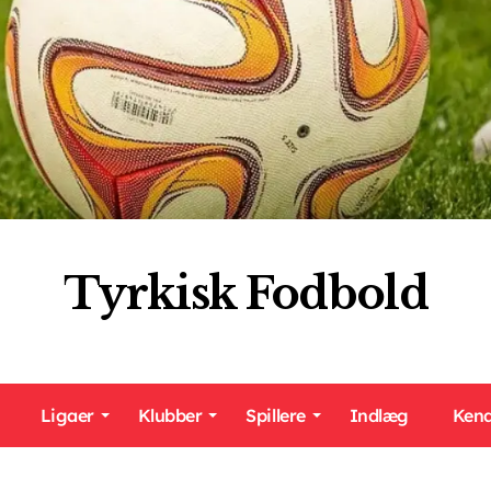
Tyrkisk Fodbold
Ligaer
Klubber
Spillere
Indlæg
Kend