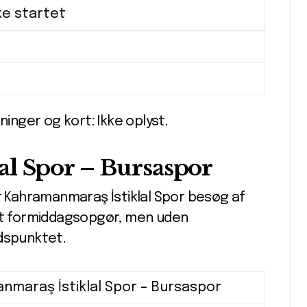
ke startet
ninger og kort: Ikke oplyst.
l Spor – Bursaspor
år Kahramanmaraş İstiklal Spor besøg af
akt formiddagsopgør, men uden
idspunktet.
nmaraş İstiklal Spor – Bursaspor