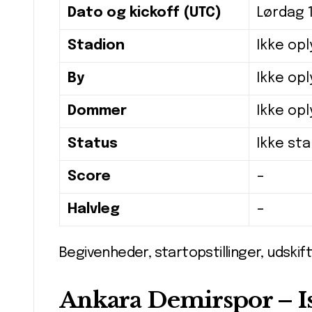
Dato og kickoff (UTC)
Lørdag 1
Stadion
Ikke opl
By
Ikke opl
Dommer
Ikke opl
Status
Ikke st
Score
–
Halvleg
–
Begivenheder, startopstillinger, udskift
Ankara Demirspor – Is