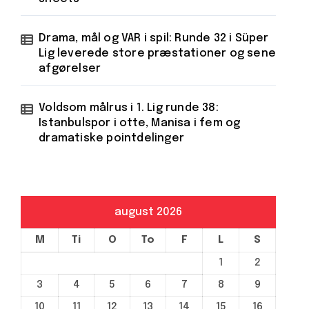
Drama, mål og VAR i spil: Runde 32 i Süper
Lig leverede store præstationer og sene
afgørelser
Voldsom målrus i 1. Lig runde 38:
Istanbulspor i otte, Manisa i fem og
dramatiske pointdelinger
august 2026
M
Ti
O
To
F
L
S
1
2
3
4
5
6
7
8
9
10
11
12
13
14
15
16