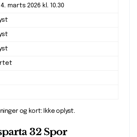
4. marts 2026 kl. 10.30
yst
yst
yst
artet
ninger og kort: Ikke oplyst.
parta 32 Spor