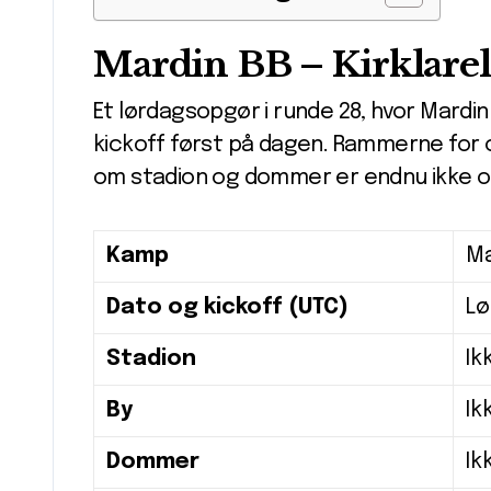
Mardin BB – Kirklarel
Et lørdagsopgør i runde 28, hvor Mardin
kickoff først på dagen. Rammerne for o
om stadion og dommer er endnu ikke of
Kamp
Ma
Dato og kickoff (UTC)
Lø
Stadion
Ik
By
Ik
Dommer
Ik