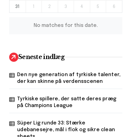
31
1
2
3
4
5
6
No matches for this date.
Seneste indlæg
Den nye generation af tyrkiske talenter,
der kan skinne på verdensscenen
Tyrkiske spillere, der satte deres præg
på Champions League
Süper Lig runde 33: Stærke
udebanesejre, mål i flok og sikre clean
sheets