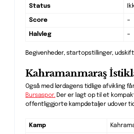
Status
Ik
Score
–
Halvleg
–
Begivenheder, startopstillinger, udskift
Kahramanmaraş İstikla
Også med lørdagens tidlige afvikling f
Bursaspor.
Der er lagt op til et komp
offentliggjorte kampdetaljer udover t
Kamp
Kahrama