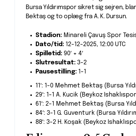
Bursa Yıldırımspor sikret sig sejren, b
Bektaş og to oplæg fra A. K. Dursun.
Stadion:
Minareli Çavuş Spor Tesis
Dato/tid:
12-12-2025, 12:00 UTC
Spilletid:
90′ + 4′
Slutresultat:
3-2
Pausestilling:
1-1
11′: 1-0 Mehmet Bektaş (Bursa Yıl
29′: 1-1 A. Kucik (Beykoz Ishaklıspo
61′: 2-1 Mehmet Bektaş (Bursa Yıl
84′: 3-1 G. Guventurk (Bursa Yıldır
88′: 3-2 H. Koşak (Beykoz Ishaklısp