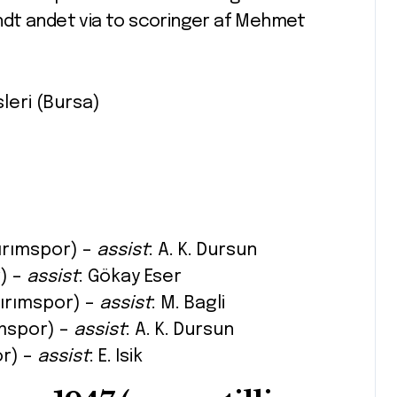
landt andet via to scoringer af Mehmet
leri (Bursa)
dırımspor) –
assist
: A. K. Dursun
r) –
assist
: Gökay Eser
dırımspor) –
assist
: M. Bagli
ımspor) –
assist
: A. K. Dursun
or) –
assist
: E. Isik