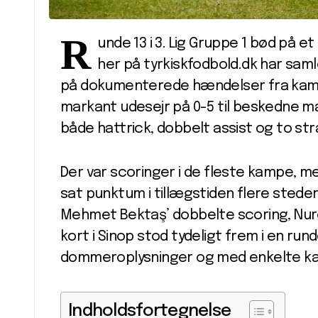
R
unde 13 i 3. Lig Gruppe 1 bød på 
her på tyrkiskfodbold.dk har sa
på dokumenterede hændelser fra kamp
markant udesejr på 0-5 til beskedne m
både hattrick, dobbelt assist og to st
Der var scoringer i de fleste kampe, m
sat punktum i tillægstiden flere stede
Mehmet Bektaş’ dobbelte scoring, Nure
kort i Sinop stod tydeligt frem i en run
dommeroplysninger og med enkelte ka
Indholdsfortegnelse