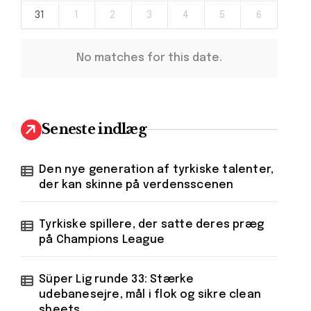
31
1
2
3
4
5
6
No matches for this date.
Seneste indlæg
Den nye generation af tyrkiske talenter,
der kan skinne på verdensscenen
Tyrkiske spillere, der satte deres præg
på Champions League
Süper Lig runde 33: Stærke
udebanesejre, mål i flok og sikre clean
sheets