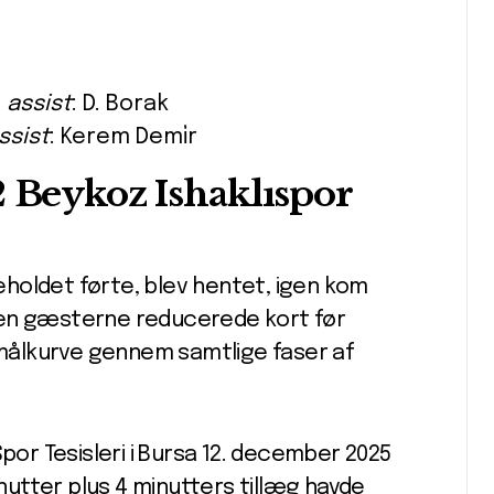
–
assist
: D. Borak
ssist
: Kerem Demi̇r
2 Beykoz Ishaklıspor
holdet førte, blev hentet, igen kom
den gæsterne reducerede kort før
k målkurve gennem samtlige faser af
Spor Tesisleri i Bursa 12. december 2025
inutter plus 4 minutters tillæg havde