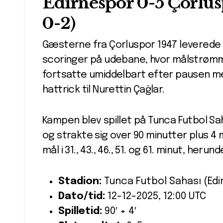
Edirnespor 0-5 Çorlusp
0-2)
Gæsterne fra Çorluspor 1947 levered
scoringer på udebane, hvor målstrømm
fortsatte umiddelbart efter pausen me
hattrick til Nurettin Çağlar.
Kampen blev spillet på Tunca Futbol Saha
og strakte sig over 90 minutter plus 4 
mål i 31., 43., 46., 51. og 61. minut, her
Stadion:
Tunca Futbol Sahası (Edi
Dato/tid:
12-12-2025, 12:00 UTC
Spilletid:
90′ + 4′