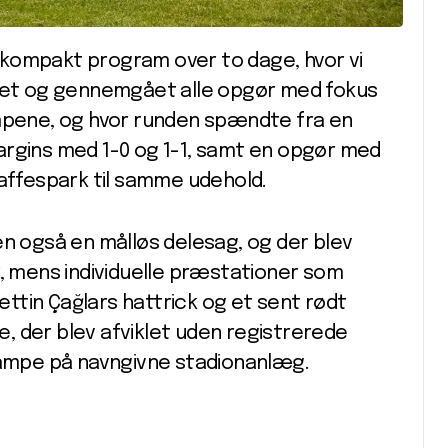
et kompakt program over to dage, hvor vi
mlet og gennemgået alle opgør med fokus
ene, og hvor runden spændte fra en
argins med 1-0 og 1-1, samt en opgør med
raffespark til samme udehold.
en også en målløs delesag, og der blev
r, mens individuelle præstationer som
ttin Çağlars hattrick og et sent rødt
de, der blev afviklet uden registrerede
mpe på navngivne stadionanlæg.