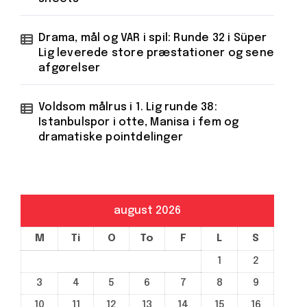
Drama, mål og VAR i spil: Runde 32 i Süper
Lig leverede store præstationer og sene
afgørelser
Voldsom målrus i 1. Lig runde 38:
Istanbulspor i otte, Manisa i fem og
dramatiske pointdelinger
august 2026
M
Ti
O
To
F
L
S
1
2
3
4
5
6
7
8
9
10
11
12
13
14
15
16