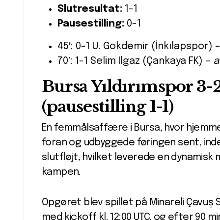
Slutresultat:
1-1
Pausestilling:
0-1
45′: 0-1 U. Gokdemir (İnkılapspor) 
70′: 1-1 Selim Ilgaz (Çankaya FK) –
a
Bursa Yıldırımspor 3-
(pausestilling 1-1)
En femmålsaffære i Bursa, hvor hjemme
foran og udbyggede føringen sent, in
slutfløjt, hvilket leverede en dynamis
kampen.
Opgøret blev spillet på Minareli Çavuş 
med kickoff kl. 12:00 UTC, og efter 90 m