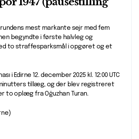
or 1947 (pausestilling
e rundens mest markante sejr med fem
en begyndte i første halvleg og
d to straffesparksmål i opgøret og et
sı i Edirne 12. december 2025 kl. 12:00 UTC
minutters tillæg, og der blev registreret
under to oplæg fra Oğuzhan Turan.
rne)