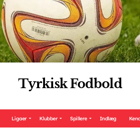
Tyrkisk Fodbold
Ligaer
Klubber
Spillere
Indlæg
Kend