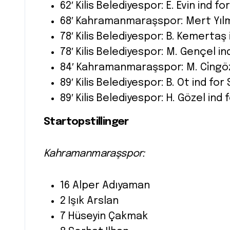
62′ Kilis Belediyespor: E. Evin ind fo
68′ Kahramanmaraşspor: Mert Yılm
78′ Kilis Belediyespor: B. Kemertaş 
78′ Kilis Belediyespor: M. Gençel i
84′ Kahramanmaraşspor: M. Ci̇ngöz 
89′ Kilis Belediyespor: B. Ot ind fo
89′ Kilis Belediyespor: H. Gözel in
Startopstillinger
Kahramanmaraşspor:
16 Alper Adıyaman
2 Işık Arslan
7 Hüseyin Çakmak