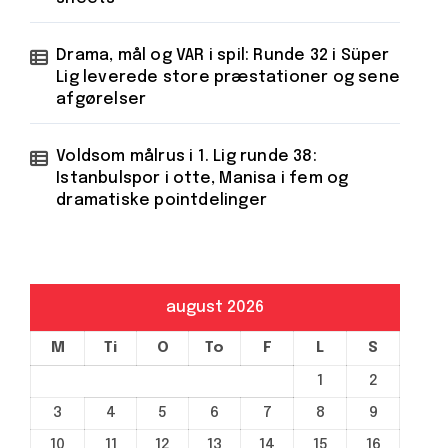
Drama, mål og VAR i spil: Runde 32 i Süper
Lig leverede store præstationer og sene
afgørelser
Voldsom målrus i 1. Lig runde 38:
Istanbulspor i otte, Manisa i fem og
dramatiske pointdelinger
august 2026
M
Ti
O
To
F
L
S
1
2
3
4
5
6
7
8
9
10
11
12
13
14
15
16