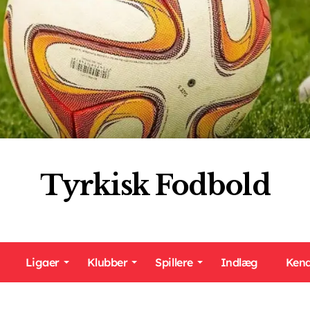
Tyrkisk Fodbold
Ligaer
Klubber
Spillere
Indlæg
Kend