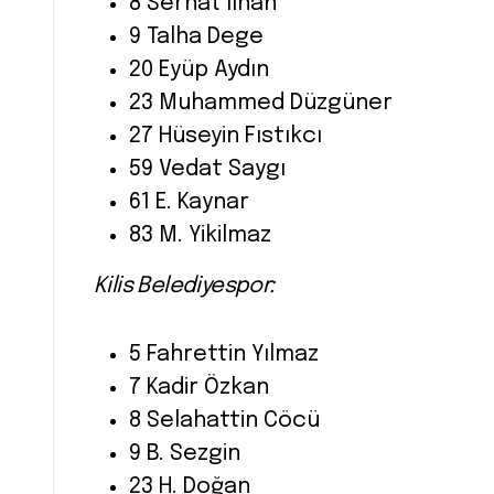
8 Serhat Ilhan
9 Talha Dege
20 Eyüp Aydın
23 Muhammed Düzgüner
27 Hüseyin Fıstıkcı
59 Vedat Saygı
61 E. Kaynar
83 M. Yikilmaz
Kilis Belediyespor:
5 Fahrettin Yılmaz
7 Kadir Özkan
8 Selahattin Cöcü
9 B. Sezgin
23 H. Doğan