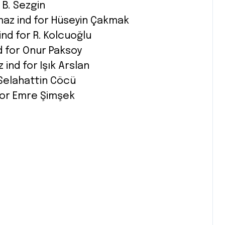
r B. Sezgin
az ind for Hüseyin Çakmak
ind for R. Kolcuoğlu
nd for Onur Paksoy
ind for Işık Arslan
r Selahattin Cöcü
d for Emre Şimşek