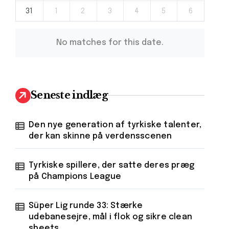
31
1
2
3
4
5
6
No matches for this date.
Seneste indlæg
Den nye generation af tyrkiske talenter,
der kan skinne på verdensscenen
Tyrkiske spillere, der satte deres præg
på Champions League
Süper Lig runde 33: Stærke
udebanesejre, mål i flok og sikre clean
sheets