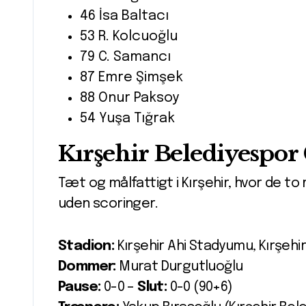
46 İsa Baltacı
53 R. Kolcuoğlu
79 C. Samancı
87 Emre Şimşek
88 Onur Paksoy
54 Yuşa Tığrak
Kırşehir Belediyespor 
Tæt og målfattigt i Kırşehir, hvor de t
uden scoringer.
Stadion:
Kırşehir Ahi Stadyumu, Kırşehi
Dommer:
Murat Durgutluoğlu
Pause:
0-0 –
Slut:
0-0 (90+6)