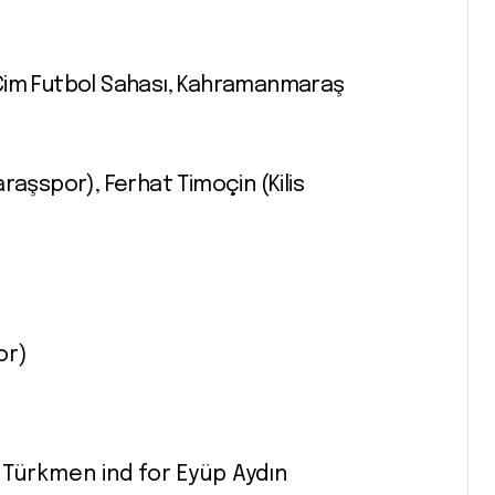
Çim Futbol Sahası, Kahramanmaraş
şspor), Ferhat Timoçin (Kilis
or)
ürkmen ind for Eyüp Aydın