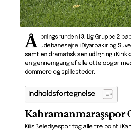
Å
bningsrunden i 3. Lig Gruppe 2 bø
udebanesejre i Diyarbakır og Suv
samt en dramatisk sen udligning i Kırıkk
en gennemgang af alle otte opgør med m
dommere og spillesteder.
Indholdsfortegnelse
Kahramanmaraşspor 0-
Kilis Belediyespor tog alle tre point i