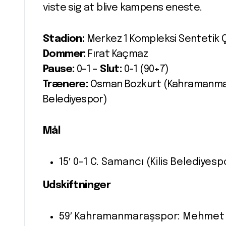
viste sig at blive kampens eneste.
Stadion:
Merkez 1 Kompleksi Sentetik 
Dommer:
Fırat Kaçmaz
Pause:
0-1 –
Slut:
0-1 (90+7)
Trænere:
Osman Bozkurt (Kahramanmara
Belediyespor)
Mål
15′ 0-1 C. Samancı (Kilis Belediyesp
Udskiftninger
59′ Kahramanmaraşspor: Mehmet T