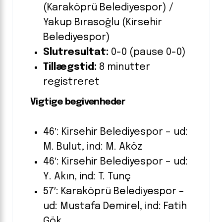
(Karaköprü Belediyespor) /
Yakup Bırasoğlu (Kirsehir
Belediyespor)
Slutresultat:
0-0 (pause 0-0)
Tillægstid:
8 minutter
registreret
Vigtige begivenheder
46′: Kirsehir Belediyespor – ud:
M. Bulut, ind: M. Aköz
46′: Kirsehir Belediyespor – ud:
Y. Akın, ind: T. Tunç
57′: Karaköprü Belediyespor –
ud: Mustafa Demirel, ind: Fatih
Gök