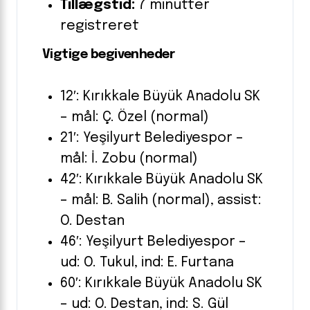
Tillægstid:
7 minutter
registreret
Vigtige begivenheder
12′: Kırıkkale Büyük Anadolu SK
– mål: Ç. Özel (normal)
21′: Yeşilyurt Belediyespor –
mål: İ. Zobu (normal)
42′: Kırıkkale Büyük Anadolu SK
– mål: B. Salih (normal), assist:
O. Destan
46′: Yeşilyurt Belediyespor –
ud: O. Tukul, ind: E. Furtana
60′: Kırıkkale Büyük Anadolu SK
– ud: O. Destan, ind: S. Gül