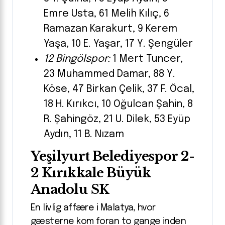
Emre Usta, 61 Melih Kılıç, 6
Ramazan Karakurt, 9 Kerem
Yaşa, 10 E. Yaşar, 17 Y. Şengüler
12 Bingölspor:
1 Mert Tuncer,
23 Muhammed Damar, 88 Y.
Köse, 47 Birkan Çelik, 37 F. Öcal,
18 H. Kırıkcı, 10 Oğulcan Şahin, 8
R. Şahingöz, 21 U. Dilek, 53 Eyüp
Aydın, 11 B. Nızam
Yeşilyurt Belediyespor 2-
2 Kırıkkale Büyük
Anadolu SK
En livlig affære i Malatya, hvor
gæsterne kom foran to gange inden