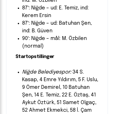
ind: M. Özbilen
87′: Niğde – ud: E. Temiz, ind:
Kerem Ersin
87′: Niğde – ud: Batuhan Şen,
ind: B. Güven
90′: Niğde – mål: M. Özbilen
(normal)
Startopstillinger
Niğde Belediyespor:
34 S.
Kasap, 4 Emre Yıldırım, 5 F. Uslu,
9 Ömer Demirel, 10 Batuhan
Şen, 14 E. Temiz, 22 E. Öztaş, 41
Aykut Öztürk, 51 Samet Olgaç,
52 Ahmet Ekmekci, 58 İ. Çam