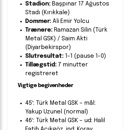
Stadion:
Başpınar 17 Ağustos
Stadı (Kırıkkale)
Dommer:
Ali Emir Yolcu
Trænere:
Ramazan Silin (Türk
Metal GSK) / Saim Akti
(Diyarbekirspor)
Slutresultat:
1-1 (pause 1-0)
Tillægstid:
7 minutter
registreret
Vigtige begivenheder
45′: Türk Metal GSK – mål:
Yakup Uzunel (normal)
46′: Türk Metal GSK – ud: Halil
Fatih Açıkgöz, ind: Koray