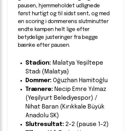
pausen, hjemmeholdet udlignede
først hurtigt og til sidst sent, og med
en scoring i dommerens slutminutter
endte kampen helt lige efter
betydelige justeringer fra begge
bænke efter pausen.
Stadion:
Malatya Yeşiltepe
Stadı (Malatya)
Dommer:
Oğuzhan Hamitoğlu
Trænere:
Necip Emre Yılmaz
(Yeşilyurt Belediyespor) /
Nihat Baran (Kırıkkale Büyük
Anadolu SK)
Slutresultat:
2-2 (pause 1-2)