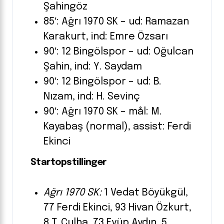
Şahingöz
85′: Ağrı 1970 SK – ud: Ramazan
Karakurt, ind: Emre Özsarı
90′: 12 Bingölspor – ud: Oğulcan
Şahin, ind: Y. Saydam
90′: 12 Bingölspor – ud: B.
Nızam, ind: H. Sevinç
90′: Ağrı 1970 SK – mål: M.
Kayabaş (normal), assist: Ferdi
Ekinci
Startopstillinger
Ağrı 1970 SK:
1 Vedat Böyükgül,
77 Ferdi Ekinci, 93 Hivan Özkurt,
8 T. Çulha, 73 Eyüp Aydın, 5