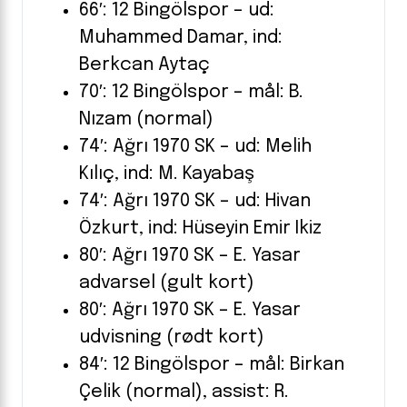
66′: 12 Bingölspor – ud:
Muhammed Damar, ind:
Berkcan Aytaç
70′: 12 Bingölspor – mål: B.
Nızam (normal)
74′: Ağrı 1970 SK – ud: Melih
Kılıç, ind: M. Kayabaş
74′: Ağrı 1970 SK – ud: Hivan
Özkurt, ind: Hüseyin Emir Ikiz
80′: Ağrı 1970 SK – E. Yasar
advarsel (gult kort)
80′: Ağrı 1970 SK – E. Yasar
udvisning (rødt kort)
84′: 12 Bingölspor – mål: Birkan
Çelik (normal), assist: R.