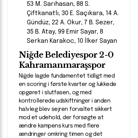
53 M. Sarıhasan, 88 S.
Çiftkanatlı, 30 E. Saçıkara, 14 A.
Gündüz, 22 A. Okur, 7 B. Sezer,
35 B. Atay, 99 Emir Sayar, 8
Serkan Karakoc, 10 İlker Sayan
Niğde Belediyespor 2-0
Kahramanmaraşspor
Niğde lagde fundamentet tidligt med
en scoring i første kvarter og lukkede
opgøret i slutfasen, og med
kontrollerede udskiftninger i anden
halvleg blev sejren forvaltet sikkert
mod et udehold, der forsøgte at
ændre kampens kurs med flere
ændringer omkring timen og det