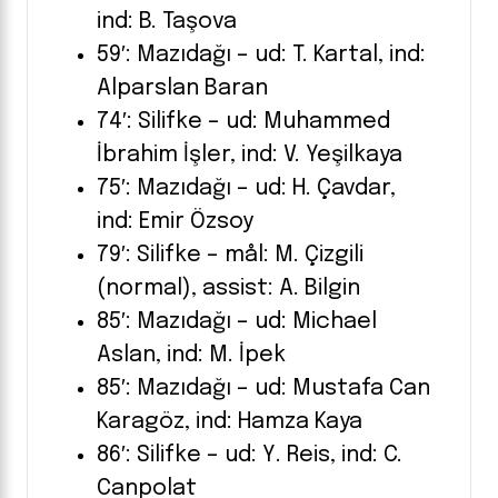
ind: B. Taşova
59′: Mazıdağı – ud: T. Kartal, ind:
Alparslan Baran
74′: Silifke – ud: Muhammed
İbrahim İşler, ind: V. Yeşilkaya
75′: Mazıdağı – ud: H. Çavdar,
ind: Emir Özsoy
79′: Silifke – mål: M. Çizgili
(normal), assist: A. Bilgin
85′: Mazıdağı – ud: Michael
Aslan, ind: M. İpek
85′: Mazıdağı – ud: Mustafa Can
Karagöz, ind: Hamza Kaya
86′: Silifke – ud: Y. Reis, ind: C.
Canpolat