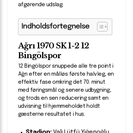
afgørende udslag.
Indholdsfortegnelse
Ağrı 1970 SK 1-2 12
Bingölspor
12 Bingölspor snuppede alle tre point i
Ağrı efter en målløs første halvleg, en
effektiv fase omkring det 70. minut
med føringsmål og senere udbygning,
og trods en sen reducering samt en
udvisning til hjemmeholdet holdt
gæsterne resultatet i hus.
Stadion:
Vali Lütfü Yiğenoğlu