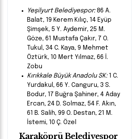
Yeşilyurt Belediyespor:
86 A.
Balat, 19 Kerem Kılıç, 14 Eyüp
Şimşek, 5 Y. Aydemir, 25 M.
Göze, 61 Mustafa Çakır, 7 O.
Tukul, 34 C. Kaya, 9 Mehmet
Öztürk, 10 Mert Yılmaz, 66 İ.
Zobu
Kırıkkale Büyük Anadolu SK:
1 C.
Yurdakul, 66 Y. Canguru, 3 S.
Bodur, 17 Buğra Şahiner, 4 Aday
Ercan, 24 D. Solmaz, 54 F. Akın,
61 B. Salih, 99 O. Destan, 21 M.
İstemi, 10 Ç. Özel
Karaköprü Belediyespor