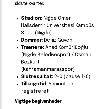
sidste kvarter.
Stadion:
Niğde Ömer
Halisdemir Üniversitesi Kampüs
Stadı (Niğde)
Dommer:
Deniz Güven
Trænere:
Ahad Kömürlüoğlu
(Niğde Belediyespor) / Osman
Bozkurt
(Kahramanmaraşspor)
Slutresultat:
2-0 (pause 1-0)
Tillægstid:
5 minutter
registreret
Vigtige begivenheder