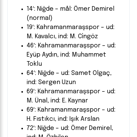
14′: Niğde – mål: Ömer Demirel
(normal)
19′: Kahramanmaraşspor – ud:
M. Kavalcı, ind: M. Ci̇ngöz
46′: Kahramanmaraşspor – ud:
Eyüp Aydın, ind: Muhammet
Toklu
64′: Niğde – ud: Samet Olgaç,
ind: Sergen Uzun
69′: Kahramanmaraşspor – ud:
M. Ünal, ind: E. Kaynar
69′: Kahramanmaraşspor – ud:
H. Fıstıkcı, ind: Işık Arslan
72′: Niğde – ud: Ömer Demirel,