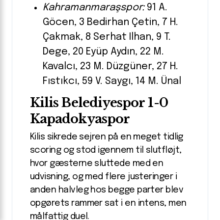
Kahramanmaraşspor:
91 A.
Göcen, 3 Bedirhan Çetin, 7 H.
Çakmak, 8 Serhat Ilhan, 9 T.
Dege, 20 Eyüp Aydın, 22 M.
Kavalcı, 23 M. Düzgüner, 27 H.
Fıstıkcı, 59 V. Saygı, 14 M. Ünal
Kilis Belediyespor 1-0
Kapadokyaspor
Kilis sikrede sejren på en meget tidlig
scoring og stod igennem til slutfløjt,
hvor gæsterne sluttede med en
udvisning, og med flere justeringer i
anden halvleg hos begge parter blev
opgørets rammer sat i en intens, men
målfattig duel.