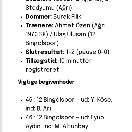
Stadyumu (Ağrı)
Dommer:
Burak Filik
Trænere:
Ahmet Özen (Ağrı
1970 SK) / Ulaş Ulusan (12
Bingölspor)
Slutresultat:
1-2 (pause 0-0)
Tillægstid:
10 minutter
registreret
Vigtige begivenheder
46′: 12 Bingölspor – ud: Y. Köse,
ind: B. Arı
46′: 12 Bingölspor – ud: Eyüp
Aydın, ind: M. Altunbay