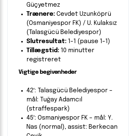
Güçyetmez
Trænere:
Cevdet Uzunköprü
(Osmaniyespor FK) / U. Kulaksız
(Talasgücü Belediyespor)
Slutresultat:
1-1 (pause 1-1)
Tillægstid:
10 minutter
registreret
Vigtige begivenheder
42′: Talasgücü Belediyespor –
mål: Tuğay Adamcıl
(straffespark)
45′: Osmaniyespor FK – mål: Y.
Nas (normal), assist: Berkecan