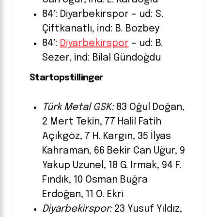
84′: Diyarbekirspor – ud: S.
Çiftkanatlı, ind: B. Bozbey
84′:
Diyarbekirspor
– ud: B.
Sezer, ind: Bilal Gündoğdu
Startopstillinger
Türk Metal GSK:
83 Oğul Doğan,
2 Mert Tekin, 77 Halil Fatih
Açıkgöz, 7 H. Kargın, 35 İlyas
Kahraman, 66 Bekir Can Uğur, 9
Yakup Uzunel, 18 G. Irmak, 94 F.
Fındık, 10 Osman Buğra
Erdoğan, 11 O. Ekri
Diyarbekirspor:
23 Yusuf Yıldız,