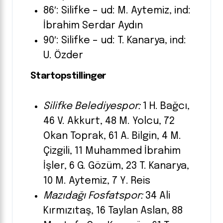
86′: Silifke – ud: M. Aytemiz, ind:
İbrahim Serdar Aydın
90′: Silifke – ud: T. Kanarya, ind:
U. Özder
Startopstillinger
Silifke Belediyespor:
1 H. Bağcı,
46 V. Akkurt, 48 M. Yolcu, 72
Okan Toprak, 61 A. Bilgin, 4 M.
Çizgili, 11 Muhammed İbrahim
İşler, 6 G. Gözüm, 23 T. Kanarya,
10 M. Aytemiz, 7 Y. Reis
Mazıdağı Fosfatspor:
34 Ali
Kırmızıtaş, 16 Taylan Aslan, 88