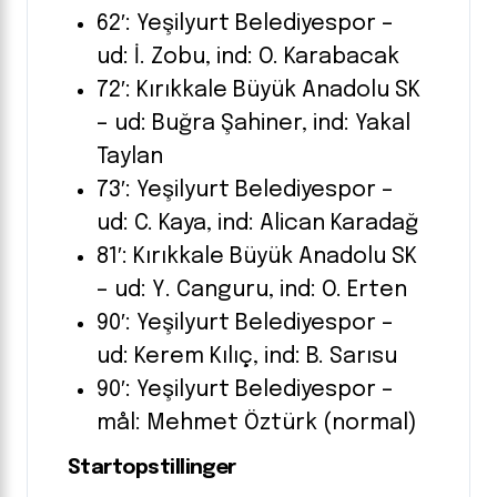
62′: Yeşilyurt Belediyespor –
ud: İ. Zobu, ind: O. Karabacak
72′: Kırıkkale Büyük Anadolu SK
– ud: Buğra Şahiner, ind: Yakal
Taylan
73′: Yeşilyurt Belediyespor –
ud: C. Kaya, ind: Alican Karadağ
81′: Kırıkkale Büyük Anadolu SK
– ud: Y. Canguru, ind: O. Erten
90′: Yeşilyurt Belediyespor –
ud: Kerem Kılıç, ind: B. Sarısu
90′: Yeşilyurt Belediyespor –
mål: Mehmet Öztürk (normal)
Startopstillinger