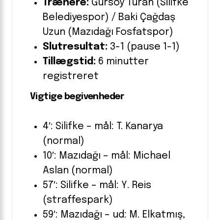
Trænere:
Gürsoy Turan (Silifke
Belediyespor) / Baki Çağdaş
Uzun (Mazıdağı Fosfatspor)
Slutresultat:
3-1 (pause 1-1)
Tillægstid:
6 minutter
registreret
Vigtige begivenheder
4′: Silifke – mål: T. Kanarya
(normal)
10′: Mazıdağı – mål: Michael
Aslan (normal)
57′: Silifke – mål: Y. Reis
(straffespark)
59′: Mazıdağı – ud: M. Elkatmış,