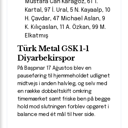
Mustafa Can Karagöz, 61 T.
Kartal, 97 İ. Ural, 5 N. Kayaalp, 10
H. Çavdar, 47 Michael Aslan, 9
K. Kılıçaslan, 11 A. Özkan, 99 M.
Elkatmış
Türk Metal GSK 1-1
Diyarbekirspor
På Başpınar 17 Ağustos blev en
pauseføring til hjemmeholdet udlignet
midtvejs i anden halvleg, og selv med
en række dobbeltskift omkring
timemærket samt friske ben på begge
hold mod slutningen forblev opgøret i
balance med ét mål til hver side.