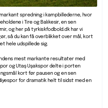
n markant spredning i kampbillederne, hvor
holdene i Tire og Balıkesir, en sen
zmir, og her på tyrkiskfodbold.dk har vi
r, så du kan få overblikket over mål, kort
t hele udspillede sig.
 rundens mest markante resultater med
spor og Utaş Uşakspor delte i porten
gningsmål kort før pausen og en sen
diyespor for dramatik helt til sidst med en