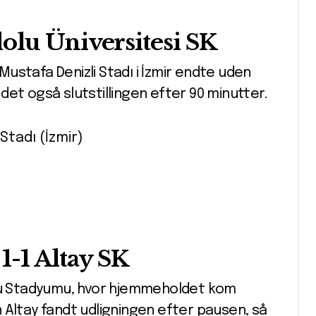
olu Üniversitesi SK
ustafa Denizli Stadı i İzmir endte uden
et også slutstillingen efter 90 minutter.
Stadı (İzmir)
1-1 Altay SK
ğlu Stadyumu, hvor hjemmeholdet kom
en Altay fandt udligningen efter pausen, så