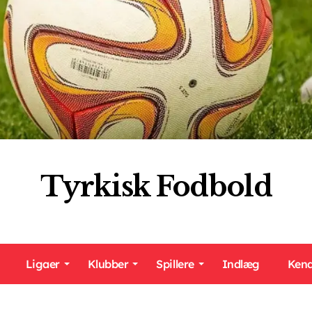
Tyrkisk Fodbold
Ligaer
Klubber
Spillere
Indlæg
Kend