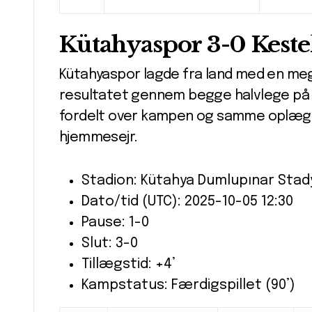
Kütahyaspor 3-0 Keste
Kütahyaspor lagde fra land med en meg
resultatet gennem begge halvlege på 
fordelt over kampen og samme oplægsh
hjemmesejr.
Stadion: Kütahya Dumlupınar Sta
Dato/tid (UTC): 2025-10-05 12:30
Pause: 1-0
Slut: 3-0
Tillægstid: +4’
Kampstatus: Færdigspillet (90’)