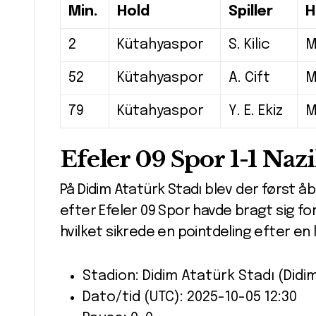
Min.
Hold
Spiller
H
2
Kütahyaspor
S. Kilic
M
52
Kütahyaspor
A. Cift
M
79
Kütahyaspor
Y. E. Ekiz
M
Efeler 09 Spor 1-1 Nazi
På Didim Atatürk Stadı blev der først 
efter Efeler 09 Spor havde bragt sig fora
hvilket sikrede en pointdeling efter en 
Stadion: Didim Atatürk Stadı (Didi
Dato/tid (UTC): 2025-10-05 12:30