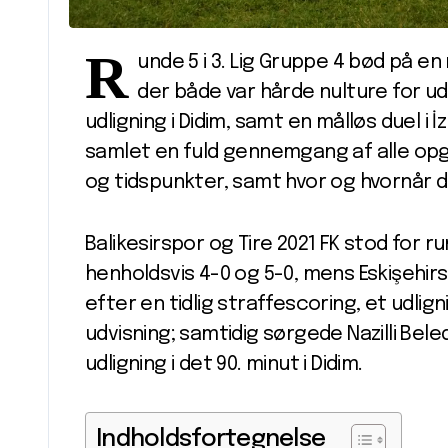
R
unde 5 i 3. Lig Gruppe 4 bød på e
der både var hårde nulture for ude
udligning i Didim, samt en målløs duel i İ
samlet en fuld gennemgang af alle opgø
og tidspunkter, samt hvor og hvornår de
Balikesirspor og Tire 2021 FK stod for
henholdsvis 4-0 og 5-0, mens Eskişehir
efter en tidlig straffescoring, et udli
udvisning; samtidig sørgede Nazilli Bele
udligning i det 90. minut i Didim.
Indholdsfortegnelse