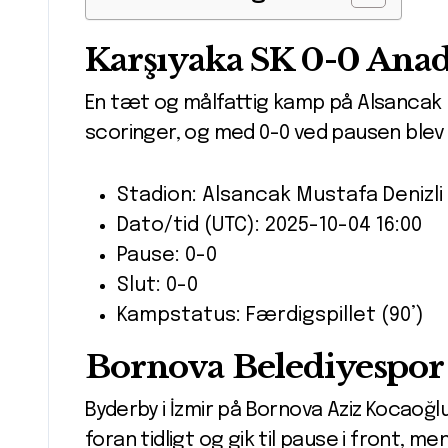
Karşıyaka SK 0-0 Anad
En tæt og målfattig kamp på Alsancak M
scoringer, og med 0-0 ved pausen blev d
Stadion: Alsancak Mustafa Denizli 
Dato/tid (UTC): 2025-10-04 16:00
Pause: 0-0
Slut: 0-0
Kampstatus: Færdigspillet (90’)
Bornova Belediyespor 
Byderby i İzmir på Bornova Aziz Kocao
foran tidligt og gik til pause i front, m