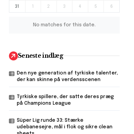
31
1
2
3
4
5
6
No matches for this date.
Seneste indlæg
Den nye generation af tyrkiske talenter,
der kan skinne på verdensscenen
Tyrkiske spillere, der satte deres præg
på Champions League
Süper Lig runde 33: Stærke
udebanesejre, mål i flok og sikre clean
sheets