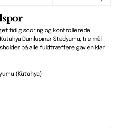
lspor
et tidlig scoring og kontrollerede
Kütahya Dumlupınar Stadyumu; tre mål
older på alle fuldtræffere gav en klar
dyumu (Kütahya)