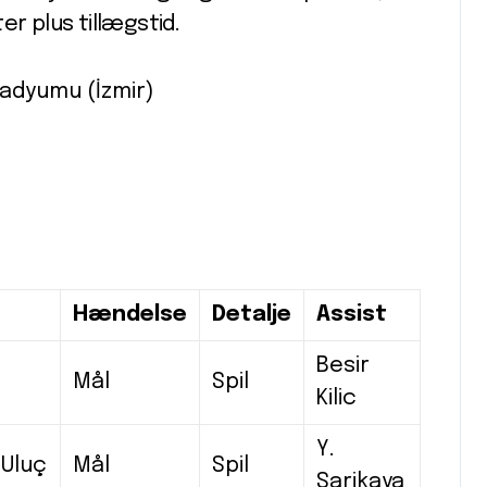
er plus tillægstid.
tadyumu (İzmir)
Hændelse
Detalje
Assist
Besir
Mål
Spil
Kilic
Y.
 Uluç
Mål
Spil
Sarikaya