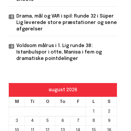
Drama, mål og VAR i spil: Runde 32 i Süper
Lig leverede store præstationer og sene
afgørelser
Voldsom målrus i 1. Lig runde 38:
Istanbulspor i otte, Manisa i fem og
dramatiske pointdelinger
august 2026
M
Ti
O
To
F
L
S
1
2
3
4
5
6
7
8
9
10
11
12
13
14
15
16