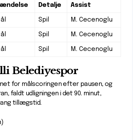
ændelse
Detalje
Assist
ål
Spil
M. Cecenoglu
ål
Spil
M. Cecenoglu
ål
Spil
M. Cecenoglu
lli Belediyespor
åbnet for målscoringen efter pausen, og
n, faldt udligningen i det 90. minut,
lang tillægstid.
m)