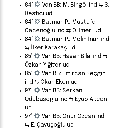
84’
Van BB: M. Bingöl ind ⇆ S.
Destici ud
84’
Batman P.: Mustafa
Çeçenoğlu ind ⇆ O. Imeri ud
84’
Batman P.: Melih İnan ind
⇆ İlker Karakaş ud
85’
Van BB: Hasan Bilal ind ⇆
Özkan Yiğiter ud
85’
Van BB: Emircan Seçgin
ind ⇆ Okan Eken ud
97’
Van BB: Serkan
Odabaşoğlu ind ⇆ Eyüp Akcan
ud
97’
Van BB: Onur Özcan ind
⇆ E. Çavuşoğlu ud