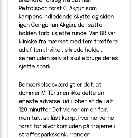
brændte forsøg fra Batman
Petrolspor: først C. Akgün som
kampens indledende skytte og siden
igen Cengizhan Akgün, der satte
bolden forbi i sjette runde. Van BB var
kliniske fra mærket med fem træffere
ud af fem, hvilket sikrede holdet
sejren uden selv at skulle bruge deres
sjette spark.
Bemærkelsesværdigt er det, at
dommer M. Türkmen ikke delte en
eneste advarsel ud i løbet af de i alt
120 minutter. Det vidner om en fair,
men taktisk låst kamp, hvor nerverne
først for alvor kom uden på trøjerne i
straffesparkskonkurrencen.