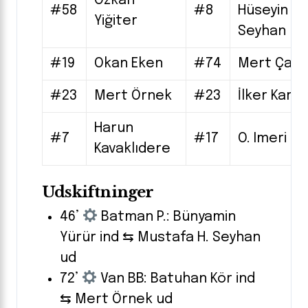
Özkan
#58
#8
Hüseyin
Yiğiter
Seyhan
#19
Okan Eken
#74
Mert Çapa
#23
Mert Örnek
#23
İlker Kara
Harun
#7
#17
O. Imeri
Kavaklıdere
Udskiftninger
46’
Batman P.: Bünyamin
Yürür ind ⇆ Mustafa H. Seyhan
ud
72’
Van BB: Batuhan Kör ind
⇆ Mert Örnek ud