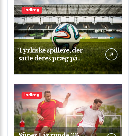
Indlæg
Tyrkiske spillere, der
satte deres præg på
Champions League
Indlæg
Süper Lig runde 33: