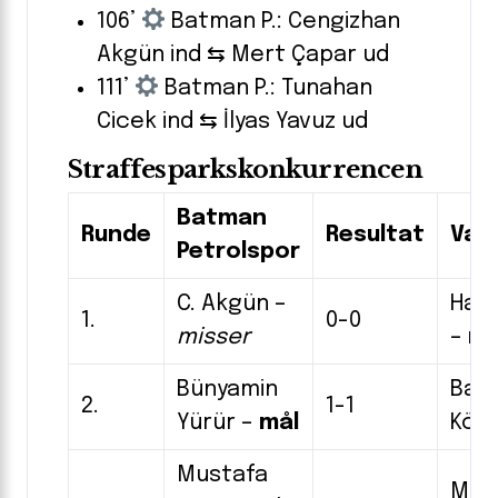
106’
Batman P.: Cengizhan
Akgün ind ⇆ Mert Çapar ud
111’
Batman P.: Tunahan
Cicek ind ⇆ İlyas Yavuz ud
Straffesparkskonkurrencen
Batman
Runde
Resultat
Van
Petrolspor
C. Akgün –
Hasa
1.
0-0
misser
–
må
Bünyamin
Bat
2.
1-1
Yürür –
mål
Kör 
Mustafa
M. B