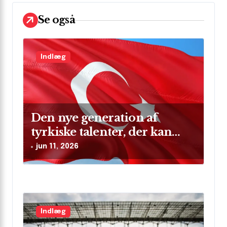
a
Se også
t
i
Indlæg
o
n
Den nye generation af
tyrkiske talenter, der kan
skinne på verdensscenen
jun 11, 2026
Indlæg