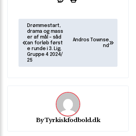
I
Drømmestart,
n
drama og mass
er af mål – såd
Andros Townse
d
an forløb først
nd
e runde i 3. Lig,
l
Gruppe 4 2024/
25
æ
g
s
n
a
v
By
Tyrkiskfodbold.dk
i
g