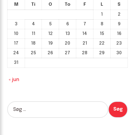
M
Ti
O
To
F
L
S
1
2
3
4
5
6
7
8
9
10
11
12
13
14
15
16
17
18
19
20
21
22
23
24
25
26
27
28
29
30
31
« jun
S
ø
g
e
f