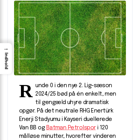
→
Indhold
R
unde 0 i den nye 2. Lig-sæson
2024/25 bød på én enkelt, men
til gengæld uhyre dramatisk
opgør. På det neutrale RHG Enertürk
Enerji Stadyumu i Kayseri duellerede
Van BB og
Batman Petrolspor
i 120
målløse minutter, hvorefter vinderen