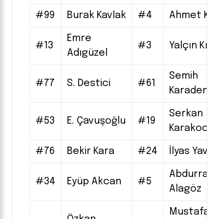
#99
Burak Kavlak
#4
Ahmet Ke
Emre
#13
#3
Yalçın Kılı
Adıgüzel
Semih
#77
S. Destici
#61
Karadeniz
Serkan
#53
E. Çavuşoğlu
#19
Karakoc
#76
Bekir Kara
#24
İlyas Yavuz
Abdurrah
#34
Eyüp Akcan
#5
Alagöz
Mustafa