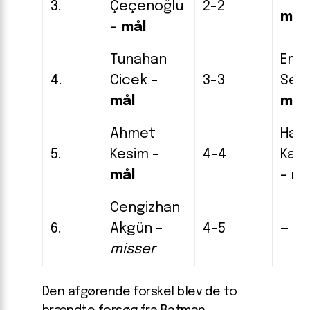
3.
Çeçenoğlu
2-2
mål
–
mål
Tunahan
Emi
4.
Cicek –
3-3
Seçg
mål
mål
Ahmet
Har
5.
Kesim –
4-4
Kava
mål
–
må
Cengizhan
6.
Akgün –
4-5
—
misser
Den afgørende forskel blev de to