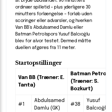
at bryde dødvandet. 90 minutters
ordinær spilletid – plus yderligere 30
minutters forlængelse – forløb uden
scoringer eller advarsler, og hverken
Van BB’s Abdulsamed Damlu eller
Batman Petrolspors Yusuf Balcıoğlu
blev for alvor testet. Dermed måtte
duellen afgøres fra 11 meter.
Startopstillinger
Batman Petrols
Van BB (Træner: E.
(Træner: S.
Tanta)
Bozkurt)
Abdulsamed
Yusuf
#1
#38
Damlu (GK)
Balcıoğlu 