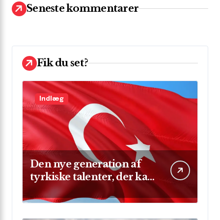
t
Seneste kommentarer
e
r
:
Fik du set?
Indlæg
Den nye generation af
tyrkiske talenter, der kan
skinne på verdensscenen