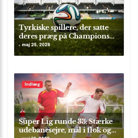
Tyrkiske spillere, der satte
deres præg på Champions
League
maj 25, 2026
Indlæg
Süper Lig runde 33: Stærke
udebanesejre, mål i flok og