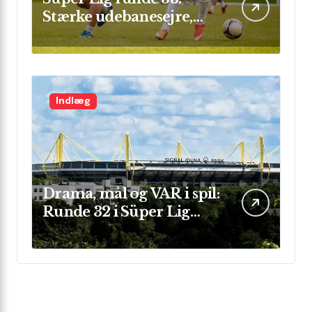
Stærke udebanesejre,
mål i flok og sikre clean
sheets
Indlæg
Drama, mål og VAR i spil:
Runde 32 i Süper Lig
leverede store
præstationer og sene
afgørelser