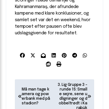
scoringer i både Osmaniye og
Kahramanmaraş, der afrundede
kampene med klare konklusioner, og
samlet set var det en weekend, hvor
tempoet efter pausen ofte blev
udslagsgivende for resultatet.
I
3. Lig Gruppe 3 –
n
Må man tage k
runde 15: Small
amera og pow
e sejre, sene u
d
erbank med på
dligninger og d
stadion?
obbeltrødt i Ka
l
rabük