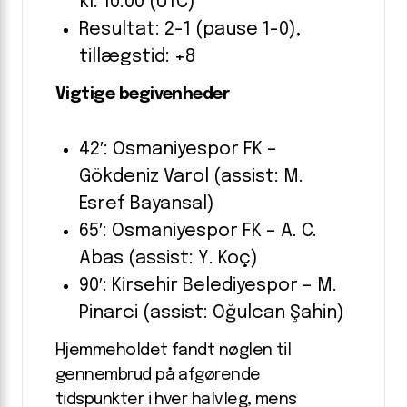
kl. 10:00 (UTC)
Resultat: 2-1 (pause 1-0),
tillægstid: +8
Vigtige begivenheder
42′: Osmaniyespor FK –
Gökdeniz Varol (assist: M.
Esref Bayansal)
65′: Osmaniyespor FK – A. C.
Abas (assist: Y. Koç)
90′: Kirsehir Belediyespor – M.
Pinarci (assist: Oğulcan Şahin)
Hjemmeholdet fandt nøglen til
gennembrud på afgørende
tidspunkter i hver halvleg, mens