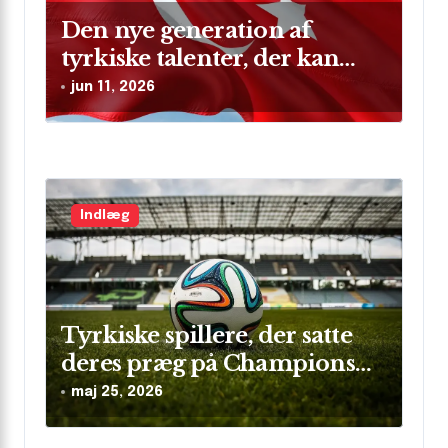
Den nye generation af
tyrkiske talenter, der kan
skinne på verdensscenen
jun 11, 2026
Indlæg
Tyrkiske spillere, der satte
deres præg på Champions
League
maj 25, 2026