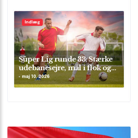
Indlæg
Süper Lig runde 33: Stærke
udebanesejre, mål i flok og
sikre clean sheets
maj 10, 2026