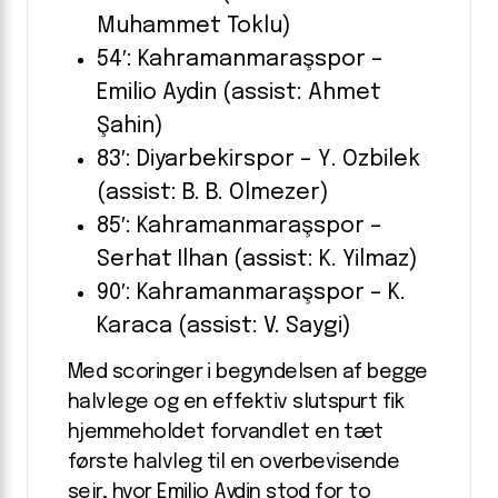
Muhammet Toklu)
54′: Kahramanmaraşspor –
Emilio Aydin (assist: Ahmet
Şahin)
83′: Diyarbekirspor – Y. Ozbilek
(assist: B. B. Olmezer)
85′: Kahramanmaraşspor –
Serhat Ilhan (assist: K. Yilmaz)
90′: Kahramanmaraşspor – K.
Karaca (assist: V. Saygi)
Med scoringer i begyndelsen af begge
halvlege og en effektiv slutspurt fik
hjemmeholdet forvandlet en tæt
første halvleg til en overbevisende
sejr, hvor Emilio Aydin stod for to