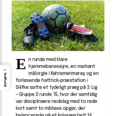
E
n runde med klare
hjemmebanesejre, en markant
→
målorgie i Kahramanmaraş og en
Indhold
forløsende hattrick-præstation i
Silifke satte et tydeligt præg på 3. Lig
– Gruppe 2 runde 15, hvor der samtidig
var disciplinære nedslag med to røde
kort samt to målløse opgør, der
balancerede på et knivsæg helt til