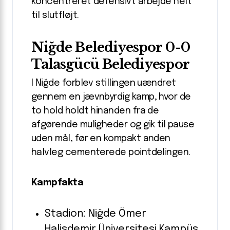
koncentreret defensivt arbejde helt
til slutfløjt.
Niğde Belediyespor 0-0
Talasgücü Belediyespor
I Niğde forblev stillingen uændret
gennem en jævnbyrdig kamp, hvor de
to hold holdt hinanden fra de
afgørende muligheder og gik til pause
uden mål, før en kompakt anden
halvleg cementerede pointdelingen.
Kampfakta
Stadion: Niğde Ömer
Halisdemir Üniversitesi Kampüs