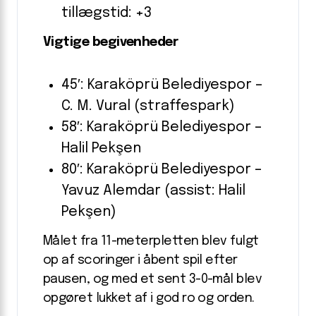
tillægstid: +3
Vigtige begivenheder
45′: Karaköprü Belediyespor –
C. M. Vural (straffespark)
58′: Karaköprü Belediyespor –
Halil Pekşen
80′: Karaköprü Belediyespor –
Yavuz Alemdar (assist: Halil
Pekşen)
Målet fra 11-meterpletten blev fulgt
op af scoringer i åbent spil efter
pausen, og med et sent 3-0-mål blev
opgøret lukket af i god ro og orden.