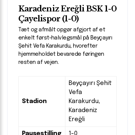
Karadeniz Ereğli BSK 1-0
Çayelispor (1-0)
Tæt og afmålt opgør afgjort af et
enkelt først-halvlegsmål på Beyçayırı
Şehit Vefa Karakurdu, hvorefter
hjemmeholdet bevarede føringen
resten af vejen.
Beyçayırı Şehit
Vefa
Stadion
Karakurdu,
Karadeniz
Ereğli
Pausestilling
1-0