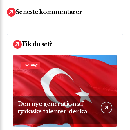
f
t
Seneste kommentarer
e
r
:
Fik du set?
Indlæg
Den nye generation af
tyrkiske talenter, der kan
skinne på verdensscenen