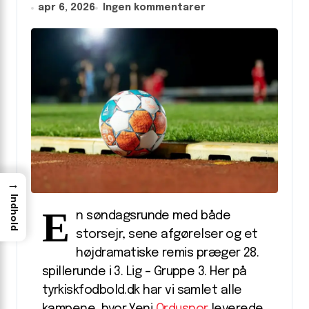
apr 6, 2026
Ingen kommentarer
→
Indhold
E
n søndagsrunde med både
storsejr, sene afgørelser og et
højdramatiske remis præger 28.
spillerunde i 3. Lig – Gruppe 3. Her på
tyrkiskfodbold.dk har vi samlet alle
kampene, hvor Yeni
Orduspor
leverede