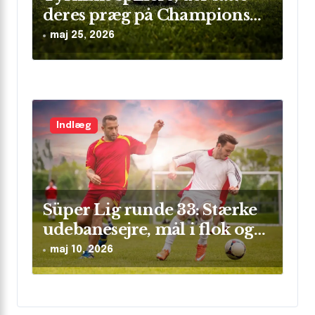
deres præg på Champions
League
maj 25, 2026
Indlæg
Süper Lig runde 33: Stærke
udebanesejre, mål i flok og
sikre clean sheets
maj 10, 2026