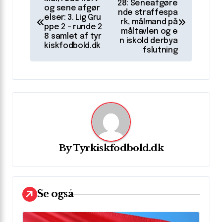
n
28: Seneafgøre
og sene afgør
nde straffespa
elser: 3. Lig Gru
d
rk, målmand på
ppe 2 – runde 2
måltavlen og e
l
8 samlet af tyr
n iskold derbya
kiskfodbold.dk
fslutning
æ
g
s
n
a
v
By
Tyrkiskfodbold.dk
i
g
a
Se også
t
i