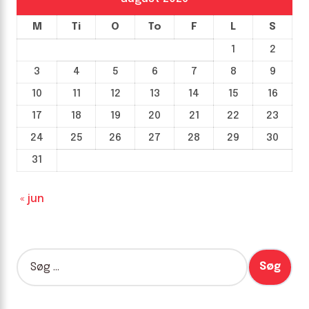
M
Ti
O
To
F
L
S
1
2
3
4
5
6
7
8
9
10
11
12
13
14
15
16
17
18
19
20
21
22
23
24
25
26
27
28
29
30
31
« jun
S
ø
g
e