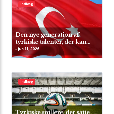
Indlæg
o
n
Den nye generation af
tyrkiske talenter, der kan
skinne på verdensscenen
jun 11, 2026
Indlæg
Tyrkiske spillere, der satte