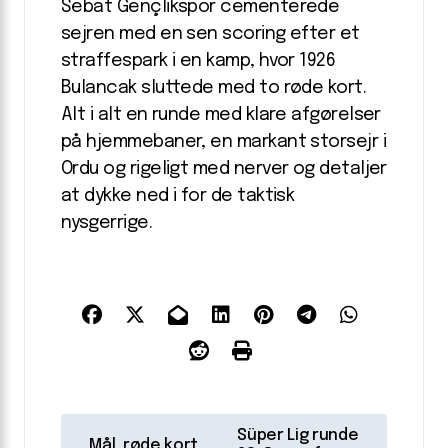
Sebat Gençlikspor cementerede
sejren med en sen scoring efter et
straffespark i en kamp, hvor 1926
Bulancak sluttede med to røde kort.
Alt i alt en runde med klare afgørelser
på hjemmebaner, en markant storsejr i
Ordu og rigeligt med nerver og detaljer
at dykke ned i for de taktisk
nysgerrige.
I
Süper Lig runde
Mål, røde kort