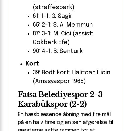
(straffespark)
61′ 1-1: G. Sagir
65′ 2-1: S. A. Memmun
87′ 3-1: M. Cici (assist:
Gökberk Efe)
90′ 4-1: B. Senturk
Kort
39′ Rødt kort: Halitcan Hicin
(Amasyaspor 1968)
Fatsa Belediyespor 2-3
Karabükspor (2-2)
En hæsblæsende åbning med fire mål
på en halv time og en sen afgørelse til
gæsterne satte rammen for et