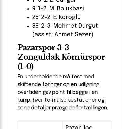
7′ 0-2: B. Sungur
9′ 1-2: M. Bolukbasi
28′ 2-2: E. Koroglu
88′ 2-3: Mehmet Durgut
(assist: Ahmet Sezer)
Pazarspor 3-3
Zonguldak Kömürspor
(1-0)
En underholdende målfest med
skiftende føringer og en udligning i
overtiden gav point til begge i en
kamp, hvor to-målspræstationer og
sene detaljer prægede fortællingen.
Pazar İlçe