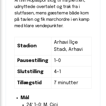
Artvin Hopaspor slog til fra pletten,
udnyttede overtalet og trak fra i
slutfasen, mens gæsterne både kom
på tavlen og fik marchordre i en kamp
med klare vendepunkter.
Arhavi İlçe
Stadion
Stadı, Arhavi
Pausestilling
1-0
Slutstilling
4-1
Tillægstid
7 minutter
Mål
24′ 1-0: M. Cici