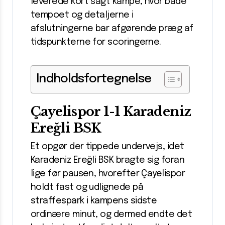
leverede kort sagt kampe, hvor både
tempoet og detaljerne i
afslutningerne bar afgørende præg af
tidspunkterne for scoringerne.
Indholdsfortegnelse
Çayelispor 1-1 Karadeniz
Ereğli BSK
Et opgør der tippede undervejs, idet
Karadeniz Ereğli BSK bragte sig foran
lige før pausen, hvorefter Çayelispor
holdt fast og udlignede på
straffespark i kampens sidste
ordinære minut, og dermed endte det