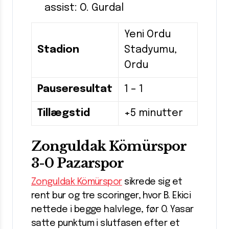
assist: O. Gurdal
Yeni Ordu
Stadion
Stadyumu,
Ordu
Pauseresultat
1 – 1
Tillægstid
+5 minutter
Zonguldak Kömürspor
3-0 Pazarspor
Zonguldak Kömürspor
sikrede sig et
rent bur og tre scoringer, hvor B. Ekici
nettede i begge halvlege, før O. Yasar
satte punktum i slutfasen efter et