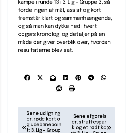
kampe i runde 13 i 3. Lig – Gruppe 3, så
fordelingen af mål, assist og kort
fremstår klart og sammenhængende,
og så man kan dykke ned i hvert
opgørs kronologi og detaljer på en
måde der giver overblik over, hvordan
resultaterne blev sat.
I
Sene udligning
Sene afgørels
n
er, røde kort o
er, straffespar
g udebanepoin
k og et rødt ko
d
t: 3. Lig – Group