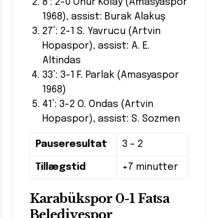
8’: 2-0 Onur Kolay (Amasyaspor
1968), assist: Burak Alakuş
27’: 2-1 S. Yavrucu (Artvin
Hopaspor), assist: A. E.
Altindas
33’: 3-1 F. Parlak (Amasyaspor
1968)
41’: 3-2 O. Ondas (Artvin
Hopaspor), assist: S. Sozmen
Pauseresultat
3 – 2
Tillægstid
+7 minutter
Karabükspor 0-1 Fatsa
Belediyespor