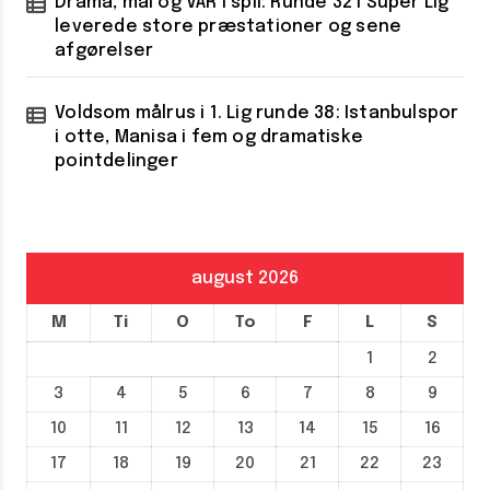
Drama, mål og VAR i spil: Runde 32 i Süper Lig
leverede store præstationer og sene
afgørelser
Voldsom målrus i 1. Lig runde 38: Istanbulspor
i otte, Manisa i fem og dramatiske
pointdelinger
august 2026
M
Ti
O
To
F
L
S
1
2
3
4
5
6
7
8
9
10
11
12
13
14
15
16
17
18
19
20
21
22
23