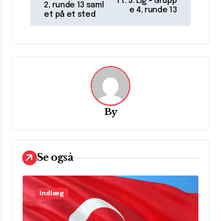
rt: 3. Lig – Grupp
2, runde 13 saml
l
e 4, runde 13
et på et sted
æ
g
s
n
a
v
By
i
g
Se også
a
t
i
Indlæg
o