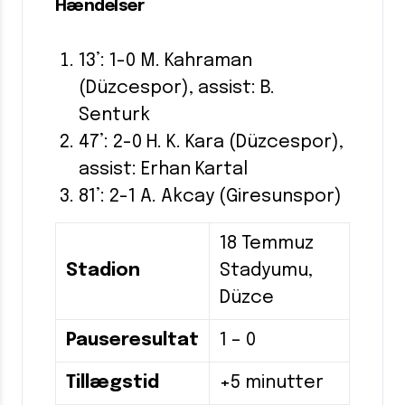
Hændelser
13’: 1-0 M. Kahraman
(Düzcespor), assist: B.
Senturk
47’: 2-0 H. K. Kara (Düzcespor),
assist: Erhan Kartal
81’: 2-1 A. Akcay (Giresunspor)
18 Temmuz
Stadion
Stadyumu,
Düzce
Pauseresultat
1 – 0
Tillægstid
+5 minutter