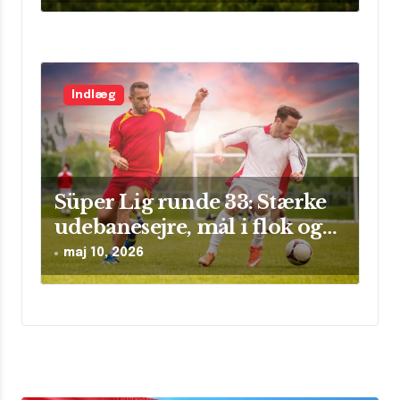
Indlæg
Süper Lig runde 33: Stærke
udebanesejre, mål i flok og
sikre clean sheets
maj 10, 2026