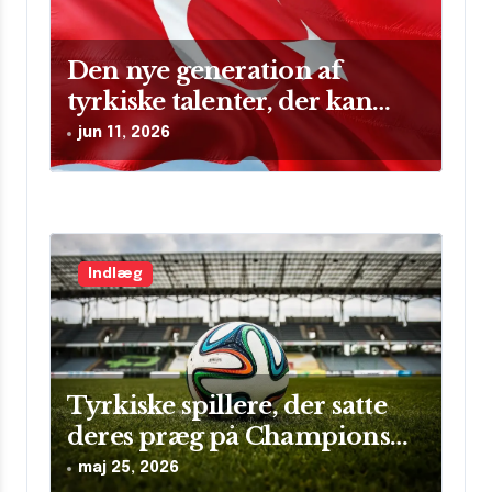
n
Den nye generation af
tyrkiske talenter, der kan
skinne på verdensscenen
jun 11, 2026
Indlæg
Tyrkiske spillere, der satte
deres præg på Champions
League
maj 25, 2026