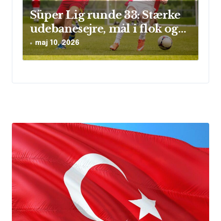
Süper Lig runde 33: Stærke
udebanesejre, mål i flok og
sikre clean sheets
maj 10, 2026