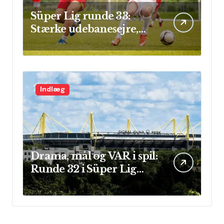
Süper Lig runde 33:
Stærke udebanesejre,
mål i flok og sikre clean
sheets
Indlæg
Drama, mål og VAR i spil:
Runde 32 i Süper Lig
leverede store
præstationer og sene
afgørelser