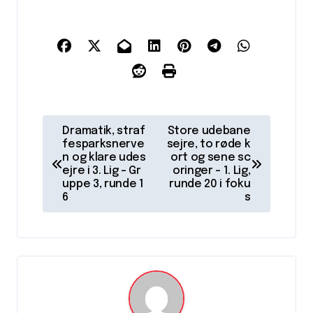
I
Dramatik, straf
Store udebane
n
fesparksnerve
sejre, to røde k
n og klare udes
ort og sene sc
d
ejre i 3. Lig – Gr
oringer – 1. Lig,
uppe 3, runde 1
runde 20 i foku
l
6
s
æ
g
s
n
a