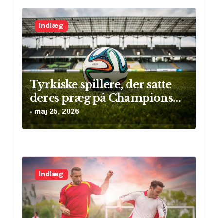
Indlæg
Tyrkiske spillere, der satte
deres præg på Champions
League
maj 25, 2026
Indlæg