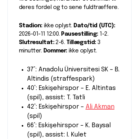
deres fordel og to sene fuldtræffere.
Stadion:
ikke oplyst.
Dato/tid (UTC):
2026-01-11 12:00.
Pausestilling:
1-2.
Slutresultat:
2-6.
Tillægstid:
3
minutter.
Dommer:
ikke oplyst.
37’: Anadolu Üniversitesi SK – B.
Altindis (straffespark)
40’: Eskişehirspor – E. Altintas
(spil), assist: T. Tatli
42’: Eskişehirspor –
Ali Akman
(spil)
66’: Eskişehirspor – K. Baysal
(spil), assist: I. Kulet