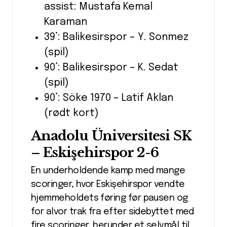
assist: Mustafa Kemal
Karaman
39’: Balikesirspor – Y. Sonmez
(spil)
90’: Balikesirspor – K. Sedat
(spil)
90’: Söke 1970 – Latif Aklan
(rødt kort)
Anadolu Üniversitesi SK
– Eskişehirspor 2-6
En underholdende kamp med mange
scoringer, hvor Eskişehirspor vendte
hjemmeholdets føring før pausen og
for alvor trak fra efter sidebyttet med
fire scoringer, herunder et selvmål til