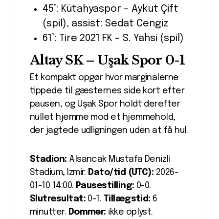
45’: Kütahyaspor – Aykut Çift
(spil), assist: Sedat Cengiz
61’: Tire 2021 FK – S. Yahsi (spil)
Altay SK – Uşak Spor 0-1
Et kompakt opgør hvor marginalerne
tippede til gæsternes side kort efter
pausen, og Uşak Spor holdt derefter
nullet hjemme mod et hjemmehold,
der jagtede udligningen uden at få hul.
Stadion:
Alsancak Mustafa Denizli
Stadium, Izmir.
Dato/tid (UTC):
2026-
01-10 14:00.
Pausestilling:
0-0.
Slutresultat:
0-1.
Tillægstid:
6
minutter.
Dommer:
ikke oplyst.