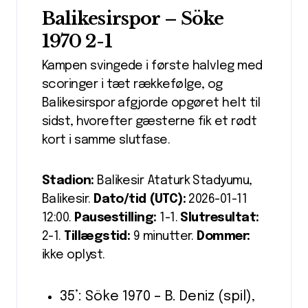
Balikesirspor – Söke
1970 2-1
Kampen svingede i første halvleg med
scoringer i tæt rækkefølge, og
Balikesirspor afgjorde opgøret helt til
sidst, hvorefter gæsterne fik et rødt
kort i samme slutfase.
Stadion:
Balikesir Ataturk Stadyumu,
Balikesir.
Dato/tid (UTC):
2026-01-11
12:00.
Pausestilling:
1-1.
Slutresultat:
2-1.
Tillægstid:
9 minutter.
Dommer:
ikke oplyst.
35’: Söke 1970 – B. Deniz (spil),