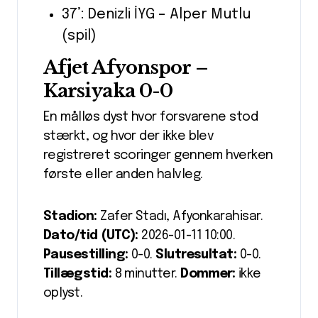
37’: Denizli İYG – Alper Mutlu
(spil)
Afjet Afyonspor –
Karsiyaka 0-0
En målløs dyst hvor forsvarene stod
stærkt, og hvor der ikke blev
registreret scoringer gennem hverken
første eller anden halvleg.
Stadion:
Zafer Stadı, Afyonkarahisar.
Dato/tid (UTC):
2026-01-11 10:00.
Pausestilling:
0-0.
Slutresultat:
0-0.
Tillægstid:
8 minutter.
Dommer:
ikke
oplyst.