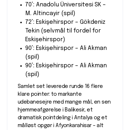
70’: Anadolu Üniversitesi SK –
M. Altincayir (spil)
72’: Eskişehirspor – Gökdeniz
Tekin (selvmål til fordel for
Eskişehirspor)
90’: Eskişehirspor – Ali Akman
(spil)
90’: Eskişehirspor – Ali Akman
(spil)
Samlet set leverede runde 16 flere
klare pointer: to markante
udebanesejre med mange mål, en sen
hjemmeafgørelse i Balikesir, et
dramatisk pointdeling i Antalya og et
målløst opgør i Afyonkarahisar – alt