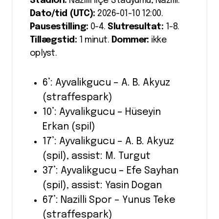
Stadion:
Nazıllı İlçe Stadyumu, Nazilli.
Dato/tid (UTC):
2026-01-10 12:00.
Pausestilling:
0-4.
Slutresultat:
1-8.
Tillægstid:
1 minut.
Dommer:
ikke
oplyst.
6’: Ayvalikgucu – A. B. Akyuz
(straffespark)
10’: Ayvalikgucu – Hüseyin
Erkan (spil)
17’: Ayvalikgucu – A. B. Akyuz
(spil), assist: M. Turgut
37’: Ayvalikgucu – Efe Sayhan
(spil), assist: Yasin Dogan
67’: Nazilli Spor – Yunus Teke
(straffespark)