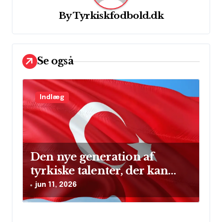
v
By
Tyrkiskfodbold.dk
i
g
Se også
a
t
i
Indlæg
o
n
Den nye generation af
tyrkiske talenter, der kan
skinne på verdensscenen
jun 11, 2026