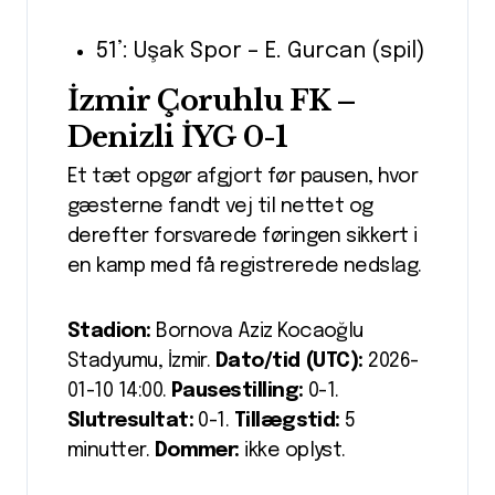
51’: Uşak Spor – E. Gurcan (spil)
İzmir Çoruhlu FK –
Denizli İYG 0-1
Et tæt opgør afgjort før pausen, hvor
gæsterne fandt vej til nettet og
derefter forsvarede føringen sikkert i
en kamp med få registrerede nedslag.
Stadion:
Bornova Aziz Kocaoğlu
Stadyumu, İzmir.
Dato/tid (UTC):
2026-
01-10 14:00.
Pausestilling:
0-1.
Slutresultat:
0-1.
Tillægstid:
5
minutter.
Dommer:
ikke oplyst.