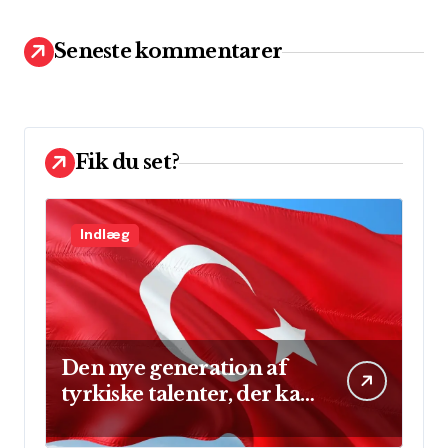
f
t
Seneste kommentarer
e
r
:
Fik du set?
Indlæg
Den nye generation af
tyrkiske talenter, der kan
skinne på verdensscenen