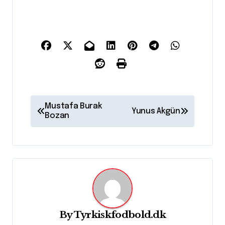
I
Mustafa Burak
Yunus Akgün
n
Bozan
d
l
æ
g
s
By
Tyrkiskfodbold.dk
n