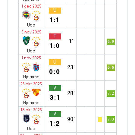
1 dec 2025
U
1:1
Ude
9 nov 2025
T
1`
6.9
1:0
Ude
1 nov 2025
U
23`
6.6
0:0
Hjemme
26 okt 2025
V
28`
7.2
3:1
Hjemme
18 okt 2025
V
90`
7.3
1:2
Ude