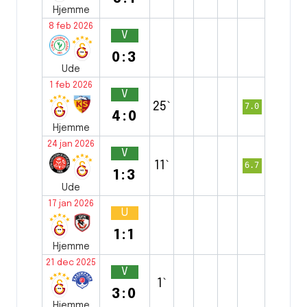
Hjemme
8 feb 2026
V
0:3
Ude
1 feb 2026
V
25`
7.0
4:0
Hjemme
24 jan 2026
V
11`
6.7
1:3
Ude
17 jan 2026
U
1:1
Hjemme
21 dec 2025
V
1`
3:0
Hjemme