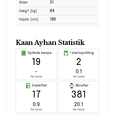
31
Alder
84
Vægt (kg)
185
Højde (cm)
Kaan Ayhan Statistik
Spillede kampe
I startopstilling
19
2
-
0.1
Per Game
Per Game
Indskiftet
Minutter
17
381
0.9
20.1
Per Game
Per Game