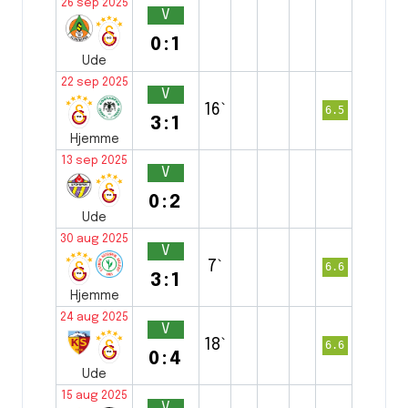
26 sep 2025
V
0:1
Ude
22 sep 2025
V
16`
6.5
3:1
Hjemme
13 sep 2025
V
0:2
Ude
30 aug 2025
V
7`
6.6
3:1
Hjemme
24 aug 2025
V
18`
6.6
0:4
Ude
15 aug 2025
V