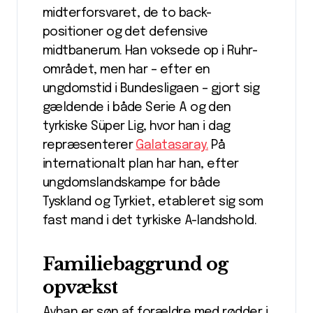
midterforsvaret, de to back-
positioner og det defensive
midtbanerum. Han voksede op i Ruhr-
området, men har – efter en
ungdomstid i Bundesligaen – gjort sig
gældende i både Serie A og den
tyrkiske Süper Lig, hvor han i dag
repræsenterer
Galatasaray.
På
internationalt plan har han, efter
ungdomslandskampe for både
Tyskland og Tyrkiet, etableret sig som
fast mand i det tyrkiske A-landshold.
Familiebaggrund og
opvækst
Ayhan er søn af forældre med rødder i