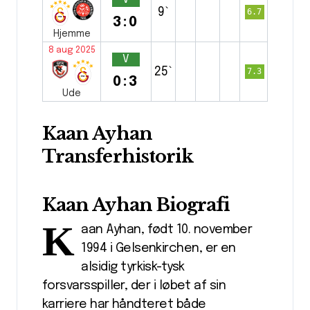
9`
6.7
3:0
Hjemme
8 aug 2025
V
25`
7.3
0:3
Ude
Kaan Ayhan
Transferhistorik
Kaan Ayhan Biografi
K
aan Ayhan, født 10. november
1994 i Gelsenkirchen, er en
alsidig tyrkisk-tysk
forsvarsspiller, der i løbet af sin
karriere har håndteret både