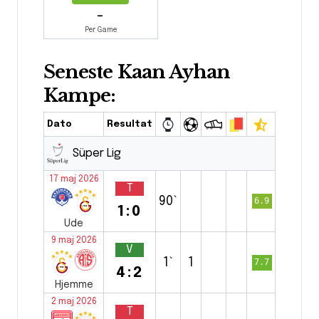
-
Per Game
Seneste Kaan Ayhan
Kampe:
Dato
Resultat
Süper Lig
17 maj 2026
T
90`
6.9
1:0
Ude
9 maj 2026
V
1`
1
7.7
4:2
Hjemme
2 maj 2026
T