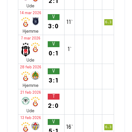
2:1
Ude
14 mar 2026
V
11`
6.3
3:0
Hjemme
7 mar 2026
V
1`
0:1
Ude
28 feb 2026
V
3:1
Hjemme
21 feb 2026
T
2:0
Ude
13 feb 2026
V
16`
6.3
5:1