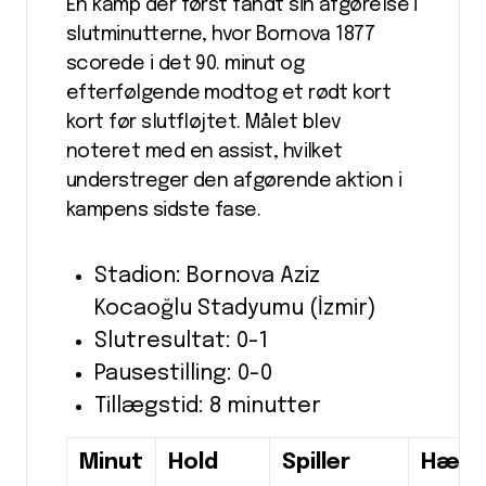
En kamp der først fandt sin afgørelse i
slutminutterne, hvor Bornova 1877
scorede i det 90. minut og
efterfølgende modtog et rødt kort
kort før slutfløjtet. Målet blev
noteret med en assist, hvilket
understreger den afgørende aktion i
kampens sidste fase.
Stadion: Bornova Aziz
Kocaoğlu Stadyumu (İzmir)
Slutresultat: 0-1
Pausestilling: 0-0
Tillægstid: 8 minutter
Minut
Hold
Spiller
Hænd