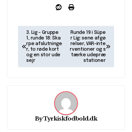
I
3. Lig – Gruppe
Runde 19 i Süpe
n
1, runde 18: Ska
r Lig: sene afgø
rpe afslutninge
relser, VAR-inte
d
r, to røde kort
rventioner og s
og en stor ude
tærke udepræ
l
sejr
stationer
æ
g
s
n
a
v
By
Tyrkiskfodbold.dk
i