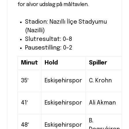
for alvor udslag på måltavlen.
Stadion: Nazıllı İlçe Stadyumu
(Nazilli)
Slutresultat: 0-8
Pausestilling: 0-2
Minut
Hold
Spiller
35′
Eskişehirspor
C. Krohn
41′
Eskişehirspor
Ali Akman
B.
48′
Eskişehirspor