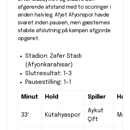
afgørende afstand med to scoringer i
anden halvleg. Afjet Afyonspor havde
svaret inden pausen, men gæsternes
stabile afslutning på kampen afgjorde
opgøret.
Stadion: Zafer Stadı
(Afyonkarahisar)
Slutresultat: 1-3
Pausestilling: 1-1
Minut
Hold
Spiller
Hæn
Aykut
33′
Kütahyaspor
Mål
Çift