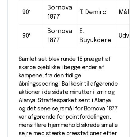
Bornova
90′
T. Demirci
Mål
1877
Bornova
E.
90′
Udvis
1877
Buyukdere
Samlet set blev runde 18 præget af
skarpe øjeblikke i begge ender af
kampene, fra den tidlige
åbningsscoring i Balıkesir til afgørende
aktioner i de sidste minutter i İzmir og
Alanya. Straffesparket sent i Alanya
og det sene sejrsmål for Bornova 1877
var afgørende for pointfordelingen,
mens flere hjemmehold sikrede smalle
sejre med stærke præstationer efter