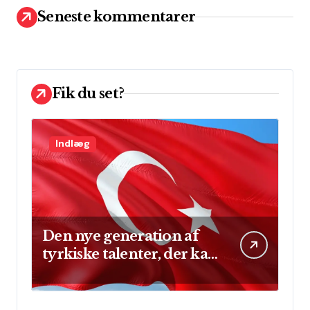
t
Seneste kommentarer
e
r
:
Fik du set?
Indlæg
Den nye generation af
tyrkiske talenter, der kan
skinne på verdensscenen