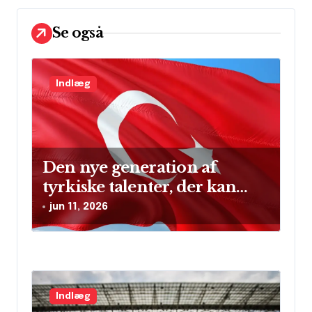
g
Se også
a
t
i
Indlæg
o
n
Den nye generation af
tyrkiske talenter, der kan
skinne på verdensscenen
jun 11, 2026
Indlæg