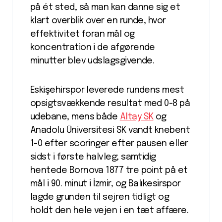
på ét sted, så man kan danne sig et
klart overblik over en runde, hvor
effektivitet foran mål og
koncentration i de afgørende
minutter blev udslagsgivende.
Eskişehirspor leverede rundens mest
opsigtsvækkende resultat med 0-8 på
udebane, mens både
Altay SK
og
Anadolu Üniversitesi SK vandt knebent
1-0 efter scoringer efter pausen eller
sidst i første halvleg; samtidig
hentede Bornova 1877 tre point på et
mål i 90. minut i İzmir, og Balıkesirspor
lagde grunden til sejren tidligt og
holdt den hele vejen i en tæt affære.