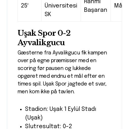
Rahmi
25′
Üniversitesi
Mål
Başaran
SK
Uşak Spor 0-2
Ayvalikgucu
Gæsterne fra Ayvalikgucu fik kampen
over på egne præmisser med en
scoring før pausen og lukkede
opgøret med endnu et mål efter en
times spil. Uşak Spor jagtede et svar,
men kom ikke på tavlen.
Stadion: Uşak 1 Eylül Stadı
(Uşak)
Slutresultat: 0-2