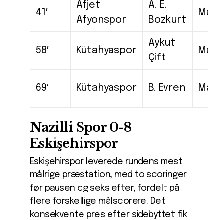
Afjet
A. E.
41′
Mål
Afyonspor
Bozkurt
Aykut
58′
Kütahyaspor
Mål
Çift
69′
Kütahyaspor
B. Evren
Mål
Nazilli Spor 0-8
Eskişehirspor
Eskişehirspor leverede rundens mest
målrige præstation, med to scoringer
før pausen og seks efter, fordelt på
flere forskellige målscorere. Det
konsekvente pres efter sidebyttet fik