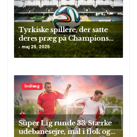
Tyrkiske spillere, der satte
deres præg på Champions
League
maj 25, 2026
Indlæg
Süper Lig runde 33: Stærke
udebanesejre, mål i flok og