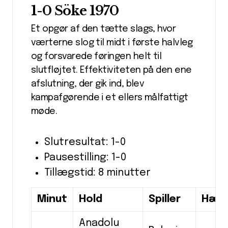
1-0 Söke 1970
Et opgør af den tætte slags, hvor
værterne slog til midt i første halvleg
og forsvarede føringen helt til
slutfløjtet. Effektiviteten på den ene
afslutning, der gik ind, blev
kampafgørende i et ellers målfattigt
møde.
Slutresultat: 1-0
Pausestilling: 1-0
Tillægstid: 8 minutter
Minut
Hold
Spiller
Hæn
Anadolu