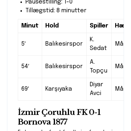
Pausestilling: 1-0
Tillægstid: 8 minutter
Minut
Hold
Spiller
Hænd
K.
5′
Balıkesirspor
Mål
Sedat
A.
54′
Balıkesirspor
Mål
Topçu
Diyar
69′
Karşıyaka
Mål
Avci
İzmir Çoruhlu FK 0-1
Bornova 1877