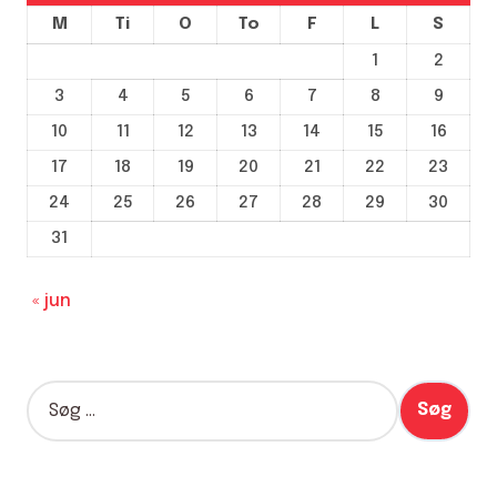
M
Ti
O
To
F
L
S
1
2
3
4
5
6
7
8
9
10
11
12
13
14
15
16
17
18
19
20
21
22
23
24
25
26
27
28
29
30
31
« jun
S
ø
g
e
f