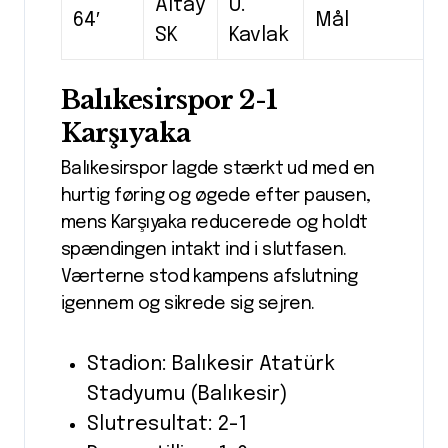
Altay
U.
64′
Mål
SK
Kavlak
Balıkesirspor 2-1
Karşıyaka
Balıkesirspor lagde stærkt ud med en
hurtig føring og øgede efter pausen,
mens Karşıyaka reducerede og holdt
spændingen intakt ind i slutfasen.
Værterne stod kampens afslutning
igennem og sikrede sig sejren.
Stadion: Balıkesir Atatürk
Stadyumu (Balıkesir)
Slutresultat: 2-1