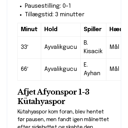
Pausestilling: 0-1
Tillægstid: 3 minutter
Minut
Hold
Spiller
Hænd
B.
33′
Ayvalikgucu
Mål
Kisacik
E.
66′
Ayvalikgucu
Mål
Ayhan
Afjet Afyonspor 1-3
Kütahyaspor
Kütahyaspor kom foran, blev hentet
før pausen, men fandt igen målnettet
efter sidebyttet og skabte den