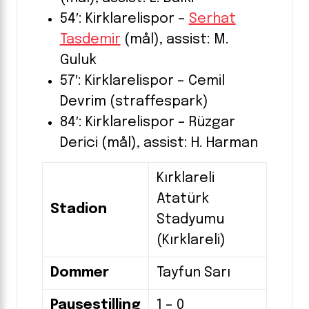
54′: Kirklarelispor –
Serhat
Tasdemir
(mål), assist: M.
Guluk
57′: Kirklarelispor – Cemil
Devrim (straffespark)
84′: Kirklarelispor – Rüzgar
Derici (mål), assist: H. Harman
Kırklareli
Atatürk
Stadion
Stadyumu
(Kırklareli)
Dommer
Tayfun Sarı
Pausestilling
1 – 0