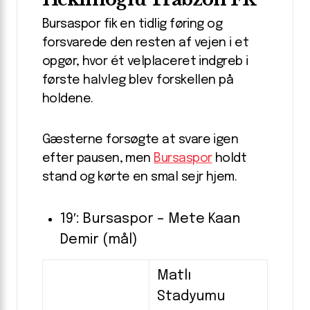
Bursaspor fik en tidlig føring og
forsvarede den resten af vejen i et
opgør, hvor ét velplaceret indgreb i
første halvleg blev forskellen på
holdene.
Gæsterne forsøgte at svare igen
efter pausen, men
Bursaspor
holdt
stand og kørte en smal sejr hjem.
19′: Bursaspor – Mete Kaan
Demir (mål)
Matlı
Stadyumu