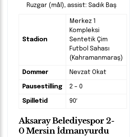
Ruzgar (mål), assist: Sadık Baş
Merkez 1
Kompleksi
Stadion
Sentetik Çim
Futbol Sahası
(Kahramanmaraş)
Dommer
Nevzat Okat
Pausestilling
2 – 0
Spilletid
90′
Aksaray Belediyespor 2-
0 Mersin İdmanyurdu