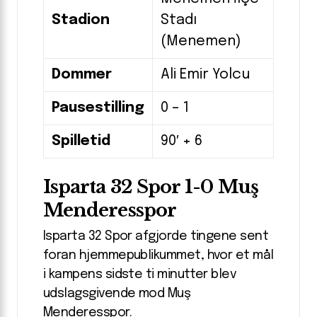
Stadion
Stadı
(Menemen)
Dommer
Ali Emir Yolcu
Pausestilling
0 – 1
Spilletid
90′ + 6
Isparta 32 Spor 1-0 Muş
Menderesspor
Isparta 32 Spor afgjorde tingene sent
foran hjemmepublikummet, hvor et mål
i kampens sidste ti minutter blev
udslagsgivende mod Muş
Menderesspor.