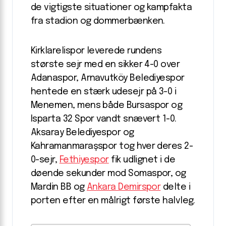
de vigtigste situationer og kampfakta
fra stadion og dommerbænken.
Kirklarelispor leverede rundens
største sejr med en sikker 4-0 over
Adanaspor, Arnavutköy Belediyespor
hentede en stærk udesejr på 3-0 i
Menemen, mens både Bursaspor og
Isparta 32 Spor vandt snævert 1-0.
Aksaray Belediyespor og
Kahramanmaraşspor tog hver deres 2-
0-sejr,
Fethiyespor
fik udlignet i de
døende sekunder mod Somaspor, og
Mardin BB og
Ankara Demirspor
delte i
porten efter en målrigt første halvleg.