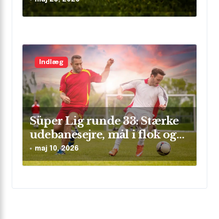
Indlæg
Süper Lig runde 33: Stærke
udebanesejre, mål i flok og
sikre clean sheets
maj 10, 2026