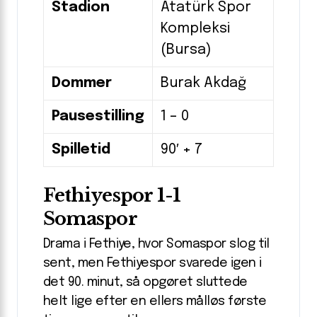
Stadion
Atatürk Spor
Kompleksi
(Bursa)
Dommer
Burak Akdağ
Pausestilling
1 – 0
Spilletid
90′ + 7
Fethiyespor 1-1
Somaspor
Drama i Fethiye, hvor Somaspor slog til
sent, men Fethiyespor svarede igen i
det 90. minut, så opgøret sluttede
helt lige efter en ellers målløs første