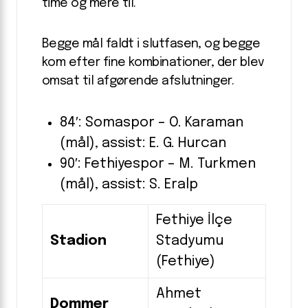
time og mere til.
Begge mål faldt i slutfasen, og begge
kom efter fine kombinationer, der blev
omsat til afgørende afslutninger.
84′: Somaspor – O. Karaman
(mål), assist: E. G. Hurcan
90′: Fethiyespor – M. Turkmen
(mål), assist: S. Eralp
Fethiye İlçe
Stadion
Stadyumu
(Fethiye)
Ahmet
Dommer