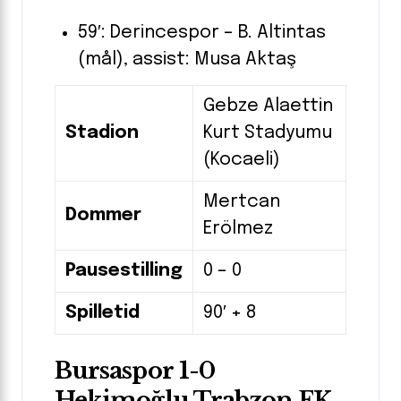
59′: Derincespor – B. Altintas
(mål), assist: Musa Aktaş
Gebze Alaettin
Stadion
Kurt Stadyumu
(Kocaeli)
Mertcan
Dommer
Erölmez
Pausestilling
0 – 0
Spilletid
90′ + 8
Bursaspor 1-0
Hekimoğlu Trabzon FK