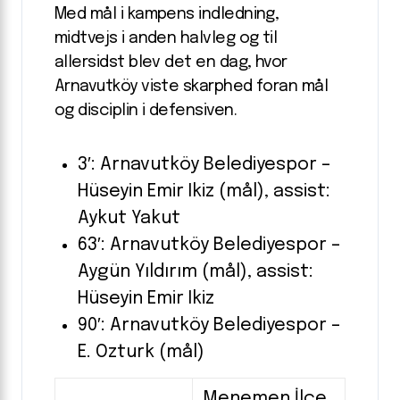
Med mål i kampens indledning,
midtvejs i anden halvleg og til
allersidst blev det en dag, hvor
Arnavutköy viste skarphed foran mål
og disciplin i defensiven.
3′: Arnavutköy Belediyespor –
Hüseyin Emir Ikiz (mål), assist:
Aykut Yakut
63′: Arnavutköy Belediyespor –
Aygün Yıldırım (mål), assist:
Hüseyin Emir Ikiz
90′: Arnavutköy Belediyespor –
E. Ozturk (mål)
Menemen İlçe