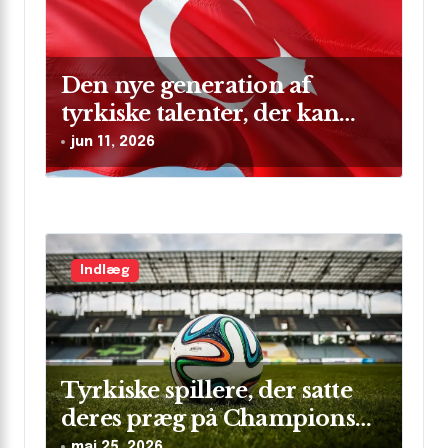
n
Den nye generation af
tyrkiske talenter, der kan
skinne på verdensscenen
jun 11, 2026
Indlæg
Tyrkiske spillere, der satte
deres præg på Champions
League
maj 25, 2026