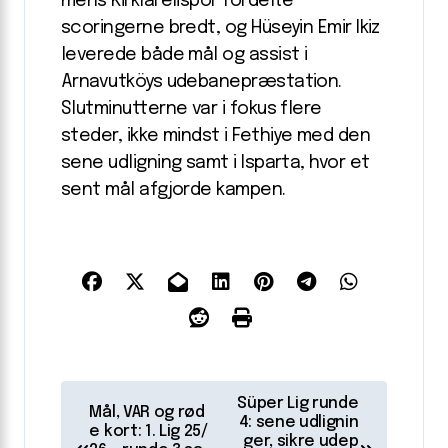
mens Kirklarelispor fordelte
scoringerne bredt, og Hüseyin Emir Ikiz
leverede både mål og assist i
Arnavutköys udebanepræstation.
Slutminutterne var i fokus flere
steder, ikke mindst i Fethiye med den
sene udligning samt i Isparta, hvor et
sent mål afgjorde kampen.
I
Süper Lig runde
Mål, VAR og rød
n
4: sene udlignin
e kort: 1. Lig 25/
ger, sikre udep