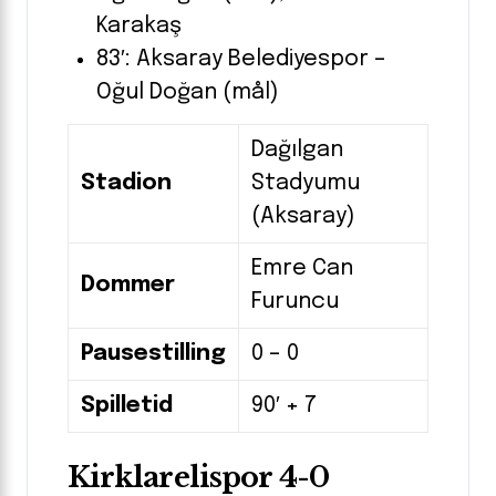
Karakaş
83′: Aksaray Belediyespor –
Oğul Doğan (mål)
Dağılgan
Stadion
Stadyumu
(Aksaray)
Emre Can
Dommer
Furuncu
Pausestilling
0 – 0
Spilletid
90′ + 7
Kirklarelispor 4-0