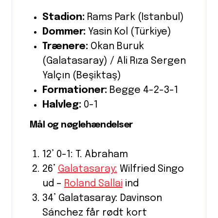
Stadion:
Rams Park (Istanbul)
Dommer:
Yasin Kol (Türkiye)
Trænere:
Okan Buruk
(Galatasaray) / Ali Rıza Sergen
Yalçın (Beşiktaş)
Formationer:
Begge 4-2-3-1
Halvleg:
0-1
Mål og nøglehændelser
12’ 0-1: T. Abraham
26’
Galatasaray:
Wilfried Singo
ud –
Roland Sallai
ind
34’ Galatasaray: Davinson
Sánchez får rødt kort