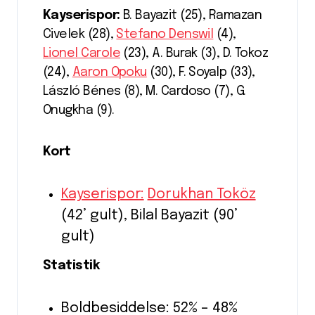
Kayserispor:
B. Bayazit (25), Ramazan
Civelek (28),
Stefano Denswil
(4),
Lionel Carole
(23), A. Burak (3), D. Tokoz
(24),
Aaron Opoku
(30), F. Soyalp (33),
László Bénes (8), M. Cardoso (7), G.
Onugkha (9).
Kort
Kayserispor:
Dorukhan Toköz
(42’ gult), Bilal Bayazit (90’
gult)
Statistik
Boldbesiddelse: 52% – 48%