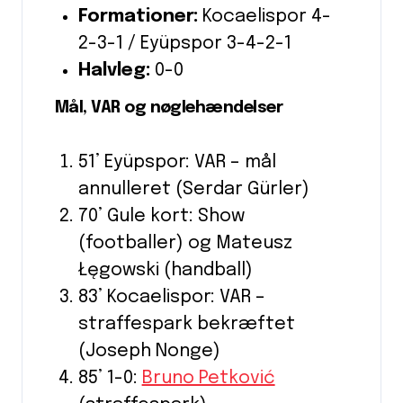
Formationer:
Kocaelispor 4-
2-3-1 / Eyüpspor 3-4-2-1
Halvleg:
0-0
Mål, VAR og nøglehændelser
51’ Eyüpspor: VAR – mål
annulleret (Serdar Gürler)
70’ Gule kort: Show
(footballer) og Mateusz
Łęgowski (handball)
83’ Kocaelispor: VAR –
straffespark bekræftet
(Joseph Nonge)
85’ 1-0:
Bruno Petković