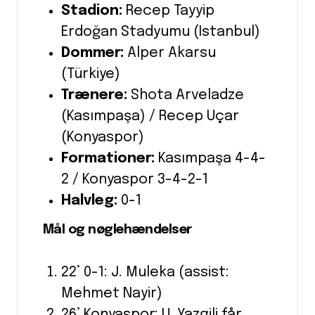
Stadion:
Recep Tayyip
Erdoğan Stadyumu (Istanbul)
Dommer:
Alper Akarsu
(Türkiye)
Trænere:
Shota Arveladze
(Kasımpaşa) / Recep Uçar
(Konyaspor)
Formationer:
Kasımpaşa 4-4-
2 / Konyaspor 3-4-2-1
Halvleg:
0-1
Mål og nøglehændelser
22’ 0-1: J. Muleka (assist:
Mehmet Nayir)
26’ Konyaspor: U. Yazgili får