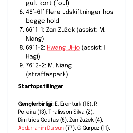
gult kort (foul)
46’-61’ Flere udskiftninger hos
begge hold
66’ 1-1: Žan Žužek (assist: M.
Niang)
69’ 1-2:
Hwang Ui-jo
(assist: I.
Hagi)
76’ 2-2: M. Niang
(straffespark)
Startopstillinger
Gençlerbirliği:
E. Erenturk (18), P.
Pereira (13), Thalisson Silva (2),
Dimitrios Goutas (6), Žan Žužek (4),
Abdurrahim Dursun
(77), G. Gurpuz (11),