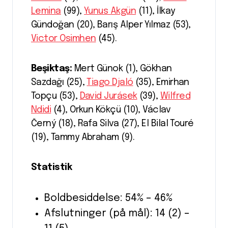
Lemina
(99),
Yunus Akgün
(11), İlkay
Gündoğan (20), Barış Alper Yılmaz (53),
Victor Osimhen
(45).
Beşiktaş:
Mert Günok (1), Gökhan
Sazdağı (25),
Tiago Djaló
(35), Emirhan
Topçu (53),
David Jurásek
(39),
Wilfred
Ndidi
(4), Orkun Kökçü (10), Václav
Černý (18), Rafa Silva (27), El Bilal Touré
(19), Tammy Abraham (9).
Statistik
Boldbesiddelse: 54% – 46%
Afslutninger (på mål): 14 (2) –