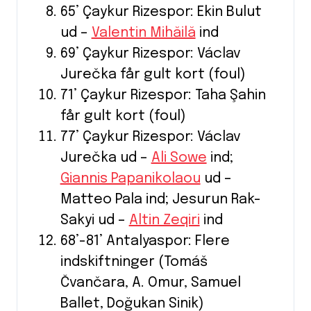
65’ Çaykur Rizespor: Ekin Bulut
ud –
Valentin Mihăilă
ind
69’ Çaykur Rizespor: Václav
Jurečka får gult kort (foul)
71’ Çaykur Rizespor: Taha Şahin
får gult kort (foul)
77’ Çaykur Rizespor: Václav
Jurečka ud –
Ali Sowe
ind;
Giannis Papanikolaou
ud –
Matteo Pala ind; Jesurun Rak-
Sakyi ud –
Altin Zeqiri
ind
68’-81’ Antalyaspor: Flere
indskiftninger (Tomáš
Čvančara, A. Omur, Samuel
Ballet, Doğukan Sinik)