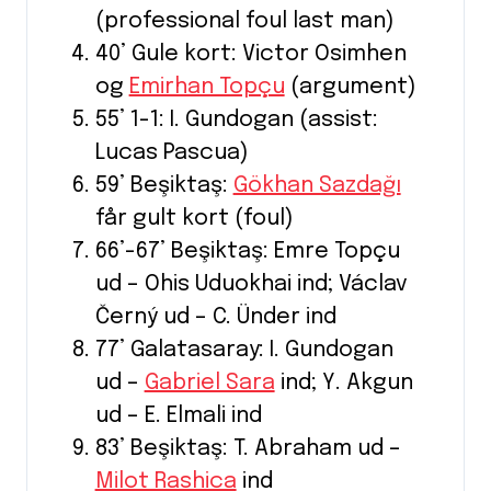
(professional foul last man)
40’ Gule kort: Victor Osimhen
og
Emirhan Topçu
(argument)
55’ 1-1: I. Gundogan (assist:
Lucas Pascua)
59’ Beşiktaş:
Gökhan Sazdağı
får gult kort (foul)
66’-67’ Beşiktaş: Emre Topçu
ud – Ohis Uduokhai ind; Václav
Černý ud – C. Ünder ind
77’ Galatasaray: I. Gundogan
ud –
Gabriel Sara
ind; Y. Akgun
ud – E. Elmali ind
83’ Beşiktaş: T. Abraham ud –
Milot Rashica
ind