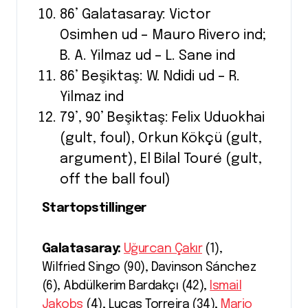
86’ Galatasaray: Victor
Osimhen ud – Mauro Rivero ind;
B. A. Yilmaz ud – L. Sane ind
86’ Beşiktaş: W. Ndidi ud – R.
Yilmaz ind
79’, 90’ Beşiktaş: Felix Uduokhai
(gult, foul), Orkun Kökçü (gult,
argument), El Bilal Touré (gult,
off the ball foul)
Startopstillinger
Galatasaray:
Uğurcan Çakır
(1),
Wilfried Singo (90), Davinson Sánchez
(6), Abdülkerim Bardakçı (42),
Ismail
Jakobs
(4), Lucas Torreira (34),
Mario