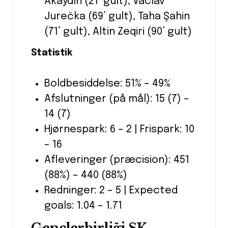
Akaydın (21’ gult), Václav
Jurečka (69’ gult), Taha Şahin
(71’ gult), Altin Zeqiri (90’ gult)
Statistik
Boldbesiddelse: 51% – 49%
Afslutninger (på mål): 15 (7) –
14 (7)
Hjørnespark: 6 – 2 | Frispark: 10
– 16
Afleveringer (præcision): 451
(88%) – 440 (88%)
Redninger: 2 – 5 | Expected
goals: 1.04 – 1.71