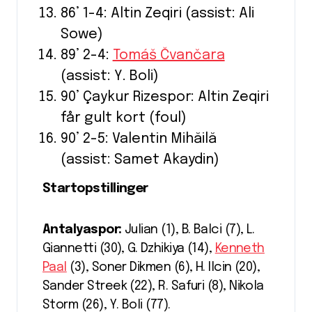
86’ 1-4: Altin Zeqiri (assist: Ali
Sowe)
89’ 2-4:
Tomáš Čvančara
(assist: Y. Boli)
90’ Çaykur Rizespor: Altin Zeqiri
får gult kort (foul)
90’ 2-5: Valentin Mihăilă
(assist: Samet Akaydin)
Startopstillinger
Antalyaspor:
Julian (1), B. Balci (7), L.
Giannetti (30), G. Dzhikiya (14),
Kenneth
Paal
(3), Soner Dikmen (6), H. Ilcin (20),
Sander Streek (22), R. Safuri (8), Nikola
Storm (26), Y. Boli (77).