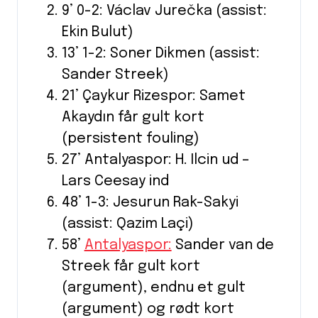
9’ 0-2: Václav Jurečka (assist:
Ekin Bulut)
13’ 1-2: Soner Dikmen (assist:
Sander Streek)
21’ Çaykur Rizespor: Samet
Akaydın får gult kort
(persistent fouling)
27’ Antalyaspor: H. Ilcin ud –
Lars Ceesay ind
48’ 1-3: Jesurun Rak-Sakyi
(assist: Qazim Laçi)
58’
Antalyaspor:
Sander van de
Streek får gult kort
(argument), endnu et gult
(argument) og rødt kort