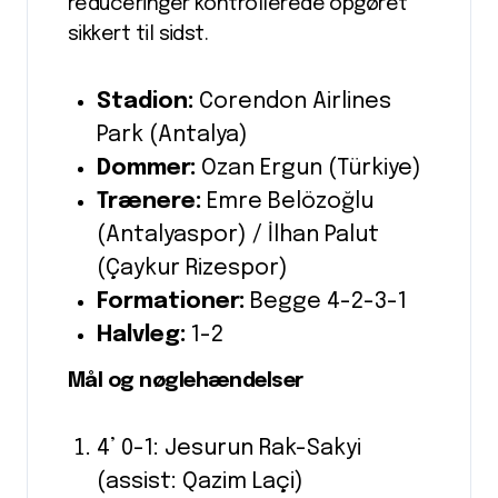
reduceringer kontrollerede opgøret
sikkert til sidst.
Stadion:
Corendon Airlines
Park (Antalya)
Dommer:
Ozan Ergun (Türkiye)
Trænere:
Emre Belözoğlu
(Antalyaspor) / İlhan Palut
(Çaykur Rizespor)
Formationer:
Begge 4-2-3-1
Halvleg:
1-2
Mål og nøglehændelser
4’ 0-1: Jesurun Rak-Sakyi
(assist: Qazim Laçi)