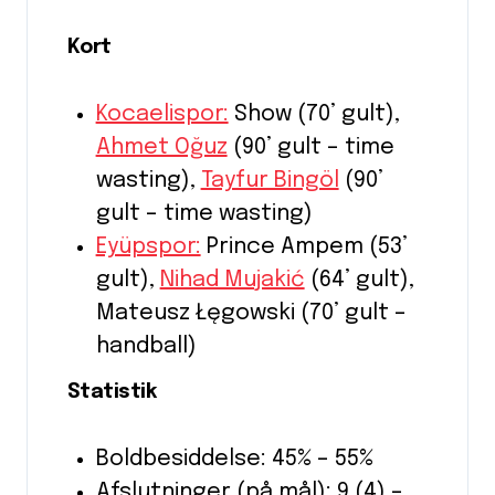
Kort
Kocaelispor:
Show (70’ gult),
Ahmet Oğuz
(90’ gult – time
wasting),
Tayfur Bingöl
(90’
gult – time wasting)
Eyüpspor:
Prince Ampem (53’
gult),
Nihad Mujakić
(64’ gult),
Mateusz Łęgowski (70’ gult –
handball)
Statistik
Boldbesiddelse: 45% – 55%
Afslutninger (på mål): 9 (4) –