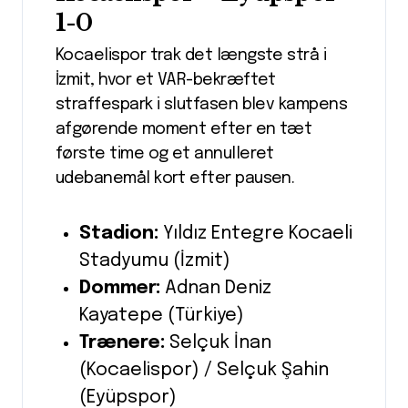
1-0
Kocaelispor trak det længste strå i
İzmit, hvor et VAR-bekræftet
straffespark i slutfasen blev kampens
afgørende moment efter en tæt
første time og et annulleret
udebanemål kort efter pausen.
Stadion:
Yıldız Entegre Kocaeli
Stadyumu (İzmit)
Dommer:
Adnan Deniz
Kayatepe (Türkiye)
Trænere:
Selçuk İnan
(Kocaelispor) / Selçuk Şahin
(Eyüpspor)