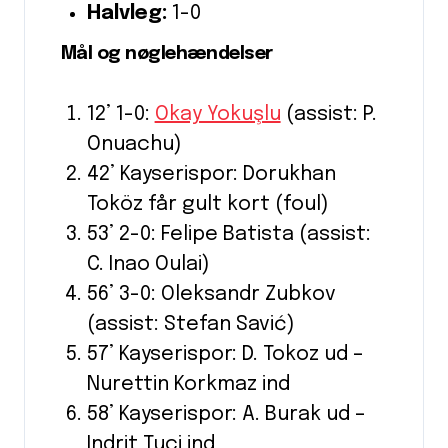
Halvleg:
1-0
Mål og nøglehændelser
12’ 1-0:
Okay Yokuşlu
(assist: P.
Onuachu)
42’ Kayserispor: Dorukhan
Toköz får gult kort (foul)
53’ 2-0: Felipe Batista (assist:
C. Inao Oulai)
56’ 3-0: Oleksandr Zubkov
(assist: Stefan Savić)
57’ Kayserispor: D. Tokoz ud –
Nurettin Korkmaz ind
58’ Kayserispor: A. Burak ud –
Indrit Tuci ind