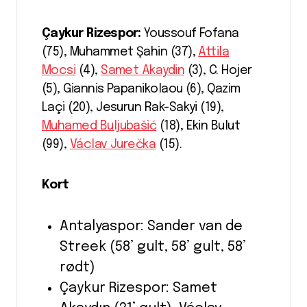
Çaykur Rizespor:
Youssouf Fofana
(75), Muhammet Şahin (37),
Attila
Mocsi
(4),
Samet Akaydin
(3), C. Hojer
(5), Giannis Papanikolaou (6), Qazim
Laçi (20), Jesurun Rak-Sakyi (19),
Muhamed Buljubašić
(18), Ekin Bulut
(99),
Václav Jurečka
(15).
Kort
Antalyaspor: Sander van de
Streek (58’ gult, 58’ gult, 58’
rødt)
Çaykur Rizespor: Samet