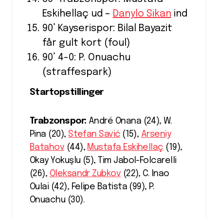
Eskihellaç ud –
Danylo Sikan
ind
90’ Kayserispor: Bilal Bayazit
får gult kort (foul)
90’ 4-0: P. Onuachu
(straffespark)
Startopstillinger
Trabzonspor:
André Onana (24), W.
Pina (20),
Stefan Savić
(15),
Arseniy
Batahov
(44),
Mustafa Eskihellaç
(19),
Okay Yokuşlu (5), Tim Jabol-Folcarelli
(26),
Oleksandr Zubkov
(22), C. Inao
Oulai (42), Felipe Batista (99), P.
Onuachu (30).