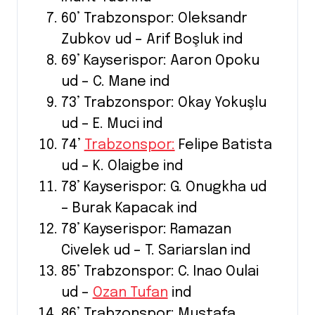
60’ Trabzonspor: Oleksandr
Zubkov ud – Arif Boşluk ind
69’ Kayserispor: Aaron Opoku
ud – C. Mane ind
73’ Trabzonspor: Okay Yokuşlu
ud – E. Muci ind
74’
Trabzonspor:
Felipe Batista
ud – K. Olaigbe ind
78’ Kayserispor: G. Onugkha ud
– Burak Kapacak ind
78’ Kayserispor: Ramazan
Civelek ud – T. Sariarslan ind
85’ Trabzonspor: C. Inao Oulai
ud –
Ozan Tufan
ind
86’ Trabzonspor: Mustafa