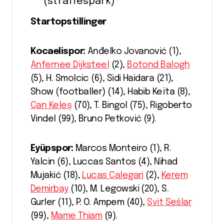
(straffespark)
Startopstillinger
Kocaelispor:
Anđelko Jovanović (1),
Anfernee Dijksteel
(2),
Botond Balogh
(5), H. Smolcic (6), Sidi Haidara (21),
Show (footballer) (14), Habib Keïta (8),
Can Keleş
(70), T. Bingol (75), Rigoberto
Vindel (99), Bruno Petković (9).
Eyüpspor:
Marcos Monteiro (1), R.
Yalcin (6), Luccas Santos (4), Nihad
Mujakić (18),
Lucas Calegari
(2),
Kerem
Demirbay
(10), M. Legowski (20), S.
Gurler (11), P. O. Ampem (40),
Svit Sešlar
(99),
Mame Thiam
(9).