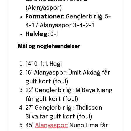
(Alanyaspor)
Formationer:
Gençlerbirliği 5-
4-1 / Alanyaspor 3-4-2-1
Halvleg:
0-1
Mål og nøglehændelser
14’ 0-1: I. Hagi
16’ Alanyaspor: Ümit Akdağ får
gult kort (foul)
22’ Gençlerbirliği: M’Baye Niang
får gult kort (foul)
27’ Gençlerbirliği: Thalisson
Silva får gult kort (foul)
45’
Alanyaspor:
Nuno Lima får