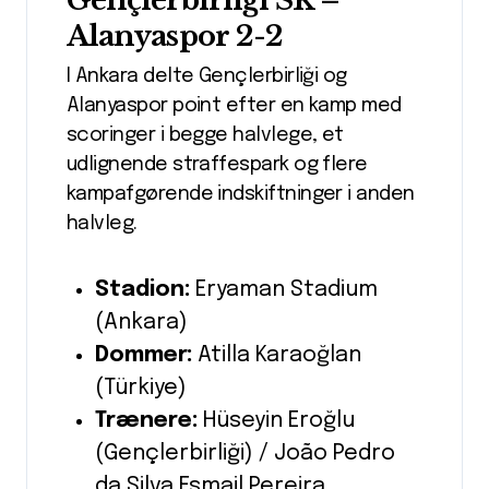
Gençlerbirliği SK –
Alanyaspor 2-2
I Ankara delte Gençlerbirliği og
Alanyaspor point efter en kamp med
scoringer i begge halvlege, et
udlignende straffespark og flere
kampafgørende indskiftninger i anden
halvleg.
Stadion:
Eryaman Stadium
(Ankara)
Dommer:
Atilla Karaoğlan
(Türkiye)
Trænere:
Hüseyin Eroğlu
(Gençlerbirliği) / João Pedro
da Silva Esmail Pereira