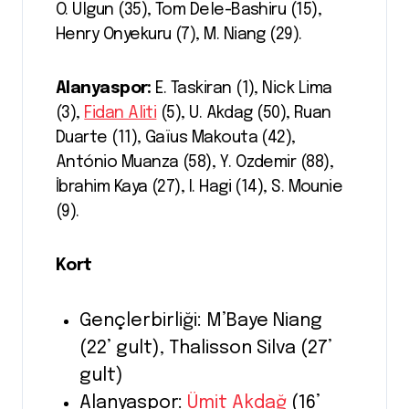
O. Ulgun (35), Tom Dele-Bashiru (15),
Henry Onyekuru (7), M. Niang (29).
Alanyaspor:
E. Taskiran (1), Nick Lima
(3),
Fidan Aliti
(5), U. Akdag (50), Ruan
Duarte (11), Gaïus Makouta (42),
António Muanza (58), Y. Ozdemir (88),
İbrahim Kaya (27), I. Hagi (14), S. Mounie
(9).
Kort
Gençlerbirliği: M’Baye Niang
(22’ gult), Thalisson Silva (27’
gult)
Alanyaspor:
Ümit Akdağ
(16’