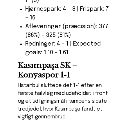
11 (5)
Hjørnespark: 4 – 8 | Frispark: 7
– 16
Afleveringer (præcision): 377
(86%) – 325 (81%)
Redninger: 4 – 1 | Expected
goals: 1.10 – 1.61
Kasımpaşa SK –
Konyaspor 1-1
I Istanbul sluttede det 1-1 efter en
første halvleg med udeholdet i front
og et udligningsmål i kampens sidste
tredjedel, hvor Kasımpaşa fandt et
vigtigt gennembrud.