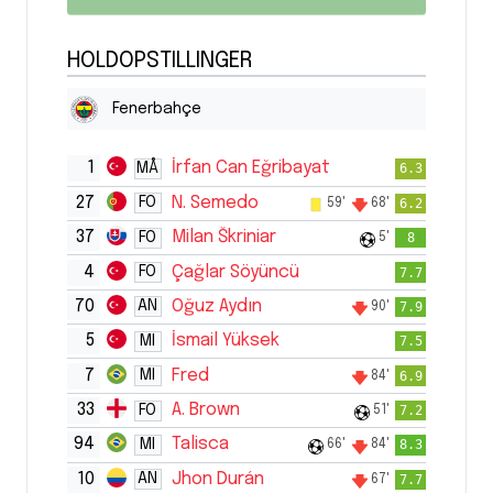
HOLDOPSTILLINGER
Fenerbahçe
1
İrfan Can Eğribayat
MÅ
6.3
27
N. Semedo
FO
6.2
59'
68'
37
Milan Škriniar
FO
8
5'
4
Çağlar Söyüncü
FO
7.7
70
Oğuz Aydın
AN
7.9
90'
5
İsmail Yüksek
MI
7.5
7
Fred
MI
6.9
84'
33
A. Brown
FO
7.2
51'
94
Talisca
MI
8.3
66'
84'
10
Jhon Durán
AN
7.7
67'