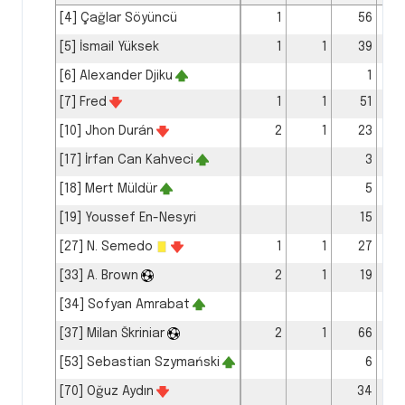
[4] Çağlar Söyüncü
1
56
[5] İsmail Yüksek
1
1
39
[6] Alexander Djiku
1
[7] Fred
1
1
51
[10] Jhon Durán
2
1
23
[17] İrfan Can Kahveci
3
[18] Mert Müldür
5
[19] Youssef En-Nesyri
15
[27] N. Semedo
1
1
27
[33] A. Brown
2
1
19
[34] Sofyan Amrabat
[37] Milan Škriniar
2
1
66
[53] Sebastian Szymański
6
[70] Oğuz Aydın
34