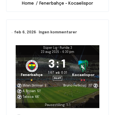
Home
Fenerbahçe – Kocaelispor
feb 6, 2026
Ingen kommentarer
Süper Lig
|
Runde 3
23 aug 2025
-
6:30 pm
3
:
1
1.67
0.31
xG
Fenerbahçe
Kocaelispor
SLUT
Milan Škriniar
5'
Bruno Petković
22'
A. Brown
51'
Talisca
66'
Pausestilling: 1-1