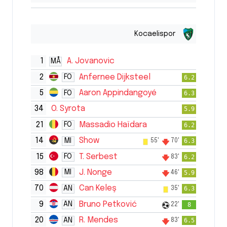
Kocaelispor
1
A. Jovanovic
MÅ
2
Anfernee Dijksteel
FO
6.2
5
Aaron Appindangoyé
FO
6.3
34
O. Syrota
5.9
21
Massadio Haïdara
FO
6.2
14
Show
MI
6.3
55'
70'
15
T. Serbest
FO
6.2
83'
98
J. Nonge
MI
5.9
46'
70
Can Keleş
AN
6.3
35'
9
Bruno Petković
AN
8
22'
20
R. Mendes
AN
6.5
83'