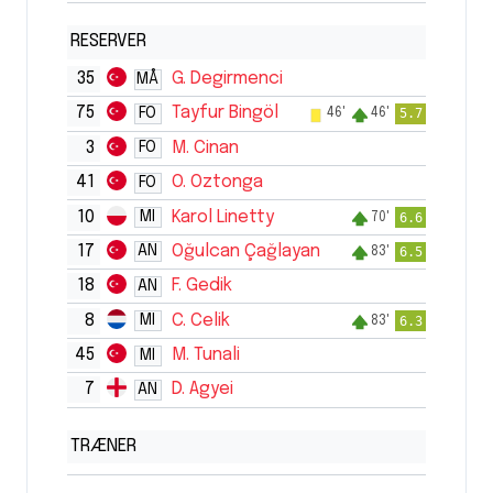
RESERVER
35
G. Degirmenci
MÅ
75
Tayfur Bingöl
FO
5.7
46'
46'
3
M. Cinan
FO
41
O. Oztonga
FO
10
Karol Linetty
MI
6.6
70'
17
Oğulcan Çağlayan
AN
6.5
83'
18
F. Gedik
AN
8
C. Celik
MI
6.3
83'
45
M. Tunali
MI
7
D. Agyei
AN
TRÆNER