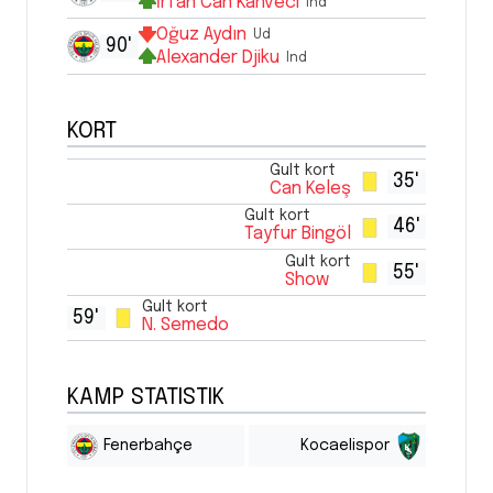
İrfan Can Kahveci
Ind
Oğuz Aydın
Ud
90'
Alexander Djiku
Ind
KORT
Gult kort
35'
Can Keleş
Gult kort
46'
Tayfur Bingöl
Gult kort
55'
Show
Gult kort
59'
N. Semedo
KAMP STATISTIK
Fenerbahçe
Kocaelispor