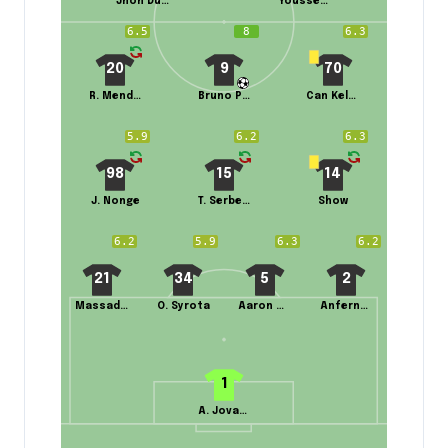
Jhon Durán
Youssef En-Nesyri
6.5
8
6.3
20
9
70
R. Mendes
Bruno Petković
Can Keleş
5.9
6.2
6.3
98
15
14
J. Nonge
T. Serbest
Show
6.2
5.9
6.3
6.2
21
34
5
2
Massadio Haïdara
O. Syrota
Aaron Appindangoyé
Anfernee Dijksteel
1
A. Jovanovic