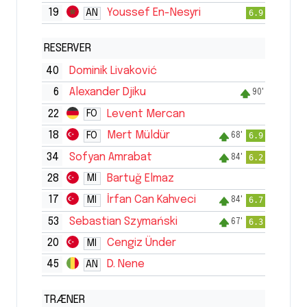
19
Youssef En-Nesyri
AN
6.9
RESERVER
40
Dominik Livaković
6
Alexander Djiku
90'
22
Levent Mercan
FO
18
Mert Müldür
FO
6.9
68'
34
Sofyan Amrabat
6.2
84'
28
Bartuğ Elmaz
MI
17
İrfan Can Kahveci
MI
6.7
84'
53
Sebastian Szymański
6.3
67'
20
Cengiz Ünder
MI
45
D. Nene
AN
TRÆNER