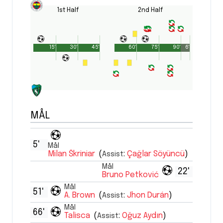
1st Half
2nd Half
15'
30'
45'
60'
75'
90'
6'
MÅL
5'
Mål
Milan Škriniar
(
:
Çağlar Söyüncü
)
Assist
Mål
22'
Bruno Petković
Mål
51'
A. Brown
(
:
Jhon Durán
)
Assist
Mål
66'
Talisca
(
:
Oğuz Aydın
)
Assist