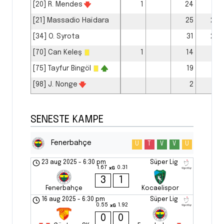
[20] R. Mendes
1
24
15
[21] Massadio Haïdara
25
22
[34] O. Syrota
31
27
[70] Can Keleş
1
14
11
[75] Tayfur Bingöl
19
18
[98] J. Nonge
2
1
SENESTE KAMPE
Fenerbahçe
U
T
V
V
U
23 aug 2025
-
6:30 pm
Süper Lig
1.67
0.31
xG
3
1
Fenerbahçe
Kocaelispor
16 aug 2025
-
6:30 pm
Süper Lig
0.55
1.92
xG
0
0