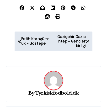
I
Gazişehir Gazia
Fatih Karagümr
n
ntep – Gencler
ük – Göztepe
birligi
d
l
æ
g
s
n
By
Tyrkiskfodbold.dk
a
v