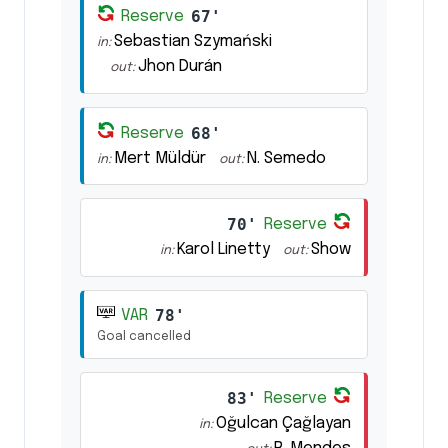
67'
Reserve
Sebastian Szymański
in:
Jhon Durán
out:
68'
Reserve
Mert Müldür
N. Semedo
in:
out:
70'
Reserve
Karol Linetty
Show
in:
out:
78'
VAR
Goal cancelled
83'
Reserve
Oğulcan Çağlayan
in: