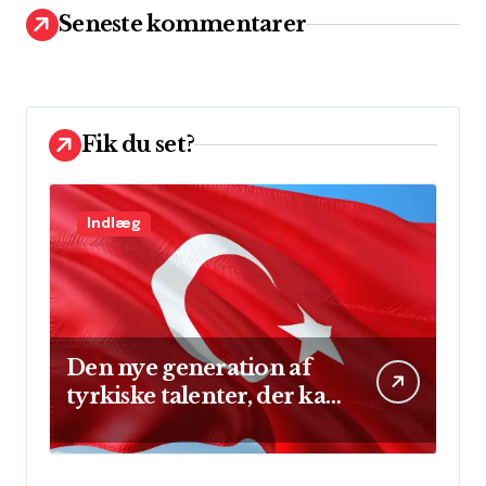
t
Seneste kommentarer
e
r
:
Fik du set?
Indlæg
Den nye generation af
tyrkiske talenter, der kan
skinne på verdensscenen