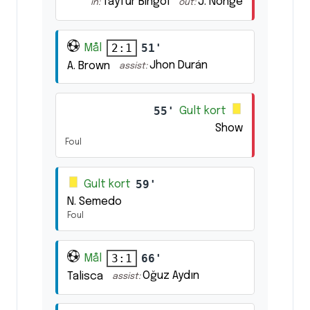
Tayfur Bingöl
J. Nonge
in:
out:
51'
2:1
Mål
Jhon Durán
A. Brown
assist:
55'
Gult kort
Show
Foul
59'
Gult kort
N. Semedo
Foul
66'
3:1
Mål
Oğuz Aydın
Talisca
assist: