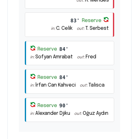
R. Mendes
out:
83'
Reserve
C. Celik
T. Serbest
in:
out:
84'
Reserve
Sofyan Amrabat
Fred
in:
out:
84'
Reserve
İrfan Can Kahveci
Talisca
in:
out:
90'
Reserve
Alexander Djiku
Oğuz Aydın
in:
out: