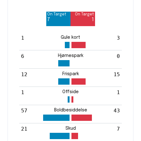
Off Target
Off Target
7
6
On Target
On Target
Blocked
Blocked
7
1
7
1
1
3
Gule kort
6
0
Hjørnespark
12
15
Frispark
1
1
Offside
57
43
Boldbesiddelse
21
7
Skud