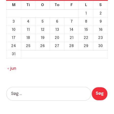
M
Ti
O
To
F
L
S
1
2
3
4
5
6
7
8
9
10
11
12
13
14
15
16
17
18
19
20
21
22
23
24
25
26
27
28
29
30
31
« jun
S
ø
g
e
f