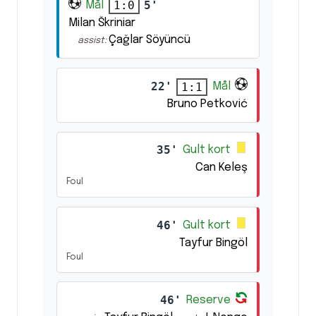
5'
1:0
Mål
Milan Škriniar
Çağlar Söyüncü
assist:
22'
1:1
Mål
Bruno Petković
35'
Gult kort
Can Keleş
Foul
46'
Gult kort
Tayfur Bingöl
Foul
46'
Reserve