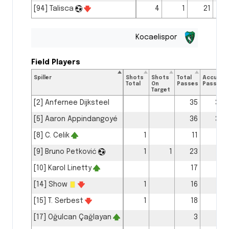
[94] Talisca
4
1
21
Kocaelispor
Field Players
Spiller
Shots
Shots
Total
Accurat
Total
On
Passes
Passes
Target
[2] Anfernee Dijksteel
35
30
[5] Aaron Appindangoyé
36
30
[8] C. Celik
1
11
11
[9] Bruno Petković
1
1
23
15
[10] Karol Linetty
17
13
[14] Show
1
16
10
[15] T. Serbest
1
18
16
[17] Oğulcan Çağlayan
3
2