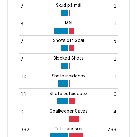
7
1
Skud på mål
3
1
Mål
7
5
Shots off Goal
7
1
Blocked Shots
10
1
Shots insidebox
11
6
Shots outsidebox
0
4
Goalkeeper Saves
392
299
Total passes