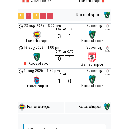
Göztepe SK
Fenerbahçe
Kocaelispor
U
T
U
T
T
23 aug 2025
-
6:30 pm
Süper Lig
1.67
0.31
xG
3
1
Fenerbahçe
Kocaelispor
16 aug 2025
-
4:00 pm
Süper Lig
0.71
0.73
xG
0
1
Kocaelispor
Samsunspor
11 aug 2025
-
6:30 pm
Süper Lig
1.05
1.00
xG
1
0
Trabzonspor
Kocaelispor
Fenerbahçe
Kocaelispor