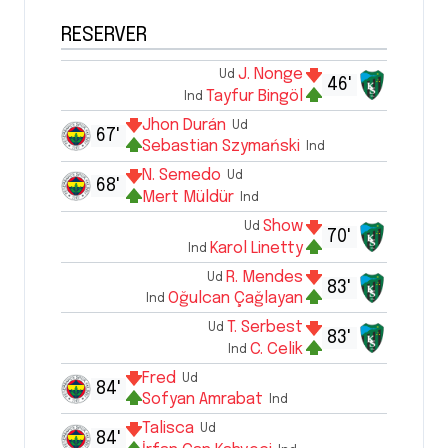
RESERVER
J. Nonge
Ud
46'
Tayfur Bingöl
Ind
Jhon Durán
Ud
67'
Sebastian Szymański
Ind
N. Semedo
Ud
68'
Mert Müldür
Ind
Show
Ud
70'
Karol Linetty
Ind
R. Mendes
Ud
83'
Oğulcan Çağlayan
Ind
T. Serbest
Ud
83'
C. Celik
Ind
Fred
Ud
84'
Sofyan Amrabat
Ind
Talisca
Ud
84'