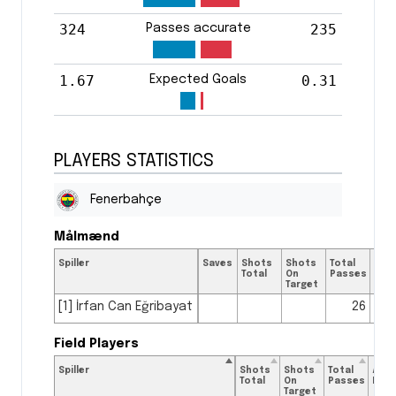
324
235
Passes accurate
1.67
0.31
Expected Goals
PLAYERS STATISTICS
Fenerbahçe
Målmænd
Spiller
Saves
Shots
Shots
Total
Acc
Total
On
Passes
Pas
Target
[1] İrfan Can Eğribayat
26
Field Players
Spiller
Shots
Shots
Total
Accu
Total
On
Passes
Pas
Target