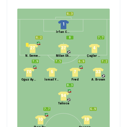
6.3
1
İrfan Can Eğribayat
6.2
8
7.7
27
37
4
N. Semedo
Milan Škriniar
Çağlar Söyüncü
7.9
7.5
6.9
7.2
70
5
7
33
Oğuz Aydın
İsmail Yüksek
Fred
A. Brown
8.3
94
Talisca
7.7
6.9
10
19