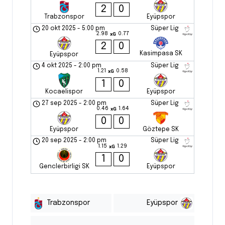
2
0
Trabzonspor
Eyüpspor
20 okt 2025
-
5:00 pm
Süper Lig
2.98
0.77
xG
2
0
Kasimpasa SK
Eyüpspor
4 okt 2025
-
2:00 pm
Süper Lig
1.21
0.58
xG
1
0
Kocaelispor
Eyüpspor
27 sep 2025
-
2:00 pm
Süper Lig
0.46
1.64
xG
0
0
Eyüpspor
Göztepe SK
20 sep 2025
-
2:00 pm
Süper Lig
1.15
1.29
xG
1
0
Genclerbirligi SK
Eyüpspor
Trabzonspor
Eyüpspor