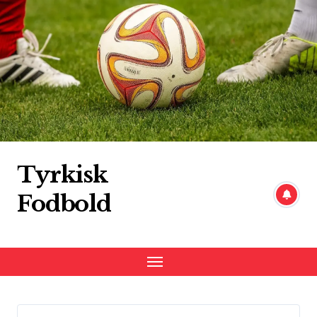
Skip
to
content
Tyrkisk
Fodbold