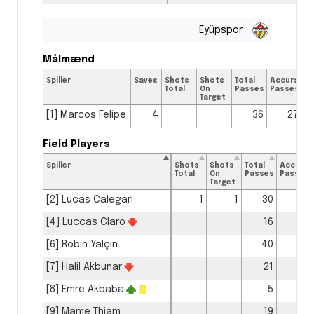
Eyüpspor
Målmænd
Spiller
Saves
Shots
Shots
Total
Accurate
K
Total
On
Passes
Passes
P
Target
[1] Marcos Felipe
4
36
27
Field Players
Spiller
Shots
Shots
Total
Accurat
Total
On
Passes
Passes
Target
[2] Lucas Calegari
1
1
30
23
[4] Luccas Claro
16
14
[6] Robin Yalçın
40
36
[7] Halil Akbunar
21
16
[8] Emre Akbaba
5
3
[9] Mame Thiam
19
14