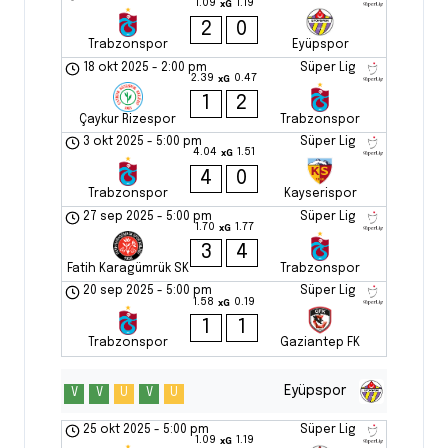
1.09
1.19
xG
2
0
Trabzonspor
Eyüpspor
18 okt 2025
-
2:00 pm
Süper Lig
2.39
0.47
xG
1
2
Çaykur Rizespor
Trabzonspor
3 okt 2025
-
5:00 pm
Süper Lig
4.04
1.51
xG
4
0
Trabzonspor
Kayserispor
27 sep 2025
-
5:00 pm
Süper Lig
1.70
1.77
xG
3
4
Fatih Karagümrük SK
Trabzonspor
20 sep 2025
-
5:00 pm
Süper Lig
1.58
0.19
xG
1
1
Trabzonspor
Gaziantep FK
Eyüpspor
V
V
U
V
U
25 okt 2025
-
5:00 pm
Süper Lig
1.09
1.19
xG