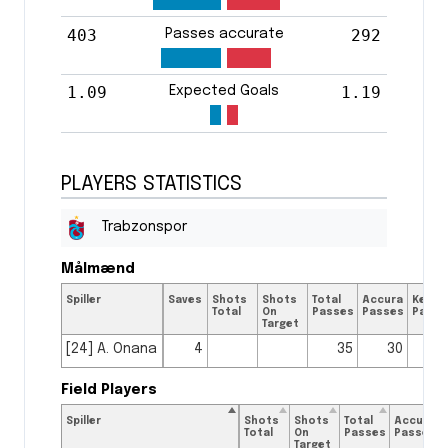
403
292
Passes accurate
1.09
1.19
Expected Goals
PLAYERS STATISTICS
Trabzonspor
Målmænd
Spiller
Saves
Shots
Shots
Total
Accurate
Key
Total
On
Passes
Passes
Passe
Target
[24] A. Onana
4
35
30
Field Players
Spiller
Shots
Shots
Total
Accurate
Total
On
Passes
Passes
Target