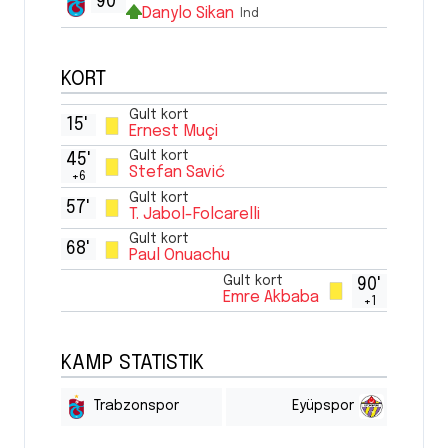
90'
Danylo Sikan
Ind
KORT
Gult kort
15'
Ernest Muçi
Gult kort
45'
Stefan Savić
+6
Gult kort
57'
T. Jabol-Folcarelli
Gult kort
68'
Paul Onuachu
Gult kort
90'
Emre Akbaba
+1
KAMP STATISTIK
Trabzonspor
Eyüpspor