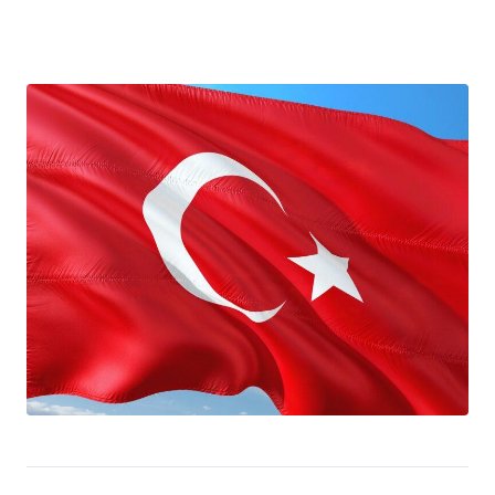
a
t
i
o
n