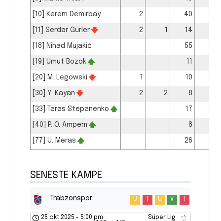
[10] Kerem Demirbay
2
40
32
[11] Serdar Gürler
2
1
14
12
[18] Nihad Mujakić
55
52
[19] Umut Bozok
11
9
[20] M. Legowski
1
10
5
[30] Y. Kayan
2
2
8
7
[33] Taras Stepanenko
17
16
[40] P. O. Ampem
8
6
[77] U. Meras
26
20
SENESTE KAMPE
Trabzonspor
U
T
U
V
T
25 okt 2025
-
5:00 pm
Süper Lig