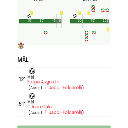
15'
30'
45'
6'
60'
75'
90'
2'
MÅL
Mål
12'
Felipe Augusto
(
:
T. Jabol-Folcarelli
)
Assist
Mål
51'
C. Inao Oulai
(
:
T. Jabol-Folcarelli
)
Assist