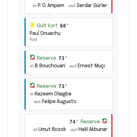
P. O. Ampem
Serdar Gürler
in:
out:
68'
Gult kort
Paul Onuachu
Foul
73'
Reserve
B. Bouchouari
Ernest Muçi
in:
out:
73'
Reserve
Kazeem Olaigbe
in:
Felipe Augusto
out:
74'
Reserve
Umut Bozok
Halil Akbunar
in:
out: