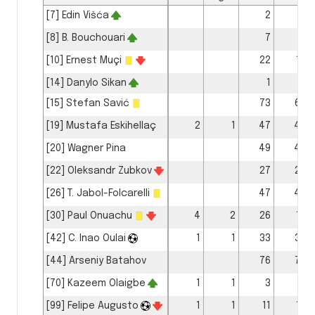
[7] Edin Višća
2
1
[8] B. Bouchouari
7
4
[10] Ernest Muçi
22
17
[14] Danylo Sikan
1
[15] Stefan Savić
73
66
[19] Mustafa Eskihellaç
2
1
47
43
[20] Wagner Pina
49
43
[22] Oleksandr Zubkov
27
20
[26] T. Jabol-Folcarelli
47
47
[30] Paul Onuachu
4
2
26
19
[42] C. Inao Oulai
1
1
33
32
[44] Arseniy Batahov
76
70
[70] Kazeem Olaigbe
1
1
3
1
[99] Felipe Augusto
1
1
11
10