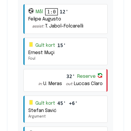
12'
1:0
Mål
Felipe Augusto
T. Jabol-Folcarelli
assist:
15'
Gult kort
Ernest Muçi
Foul
32'
Reserve
U. Meras
Luccas Claro
in:
out:
45' +6'
Gult kort
Stefan Savić
Argument