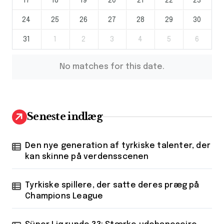
17
18
19
20
21
22
23
24
25
26
27
28
29
30
31
1
2
3
4
5
6
No matches for this date.
Seneste indlæg
Den nye generation af tyrkiske talenter, der
kan skinne på verdensscenen
Tyrkiske spillere, der satte deres præg på
Champions League