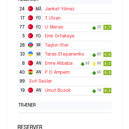
24
Jankat Yılmaz
MÅ
17
T. Ulvan
FO
77
U. Meras
FO
6.7
32'
5
Emir Ortakaya
FO
28
Taşkın İlter
MI
33
Taras Stepanenko
MI
6.6
65'
8
Emre Akbaba
AN
6.7
65'
90'
40
P. O. Ampem
AN
6.5
65'
99
Svit Sešlar
19
Umut Bozok
AN
6.3
74'
TRÆNER
RESERVER