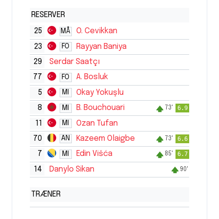
RESERVER
25
O. Cevikkan
MÅ
23
Rayyan Baniya
FO
29
Serdar Saatçı
77
A. Bosluk
FO
5
Okay Yokuşlu
MI
8
B. Bouchouari
MI
6.9
73'
11
Ozan Tufan
MI
70
Kazeem Olaigbe
AN
6.6
73'
7
Edin Višća
MI
6.7
85'
14
Danylo Sikan
90'
TRÆNER