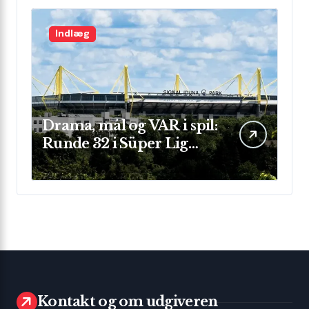
Indlæg
Drama, mål og VAR i spil:
Runde 32 i Süper Lig
leverede store
præstationer og sene
afgørelser
Kontakt og om udgiveren