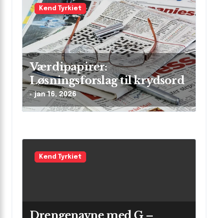
a
Kend Tyrkiet
t
i
o
n
Værdipapirer:
Løsningsforslag til krydsord
jan 16, 2026
Kend Tyrkiet
Drengenavne med G –