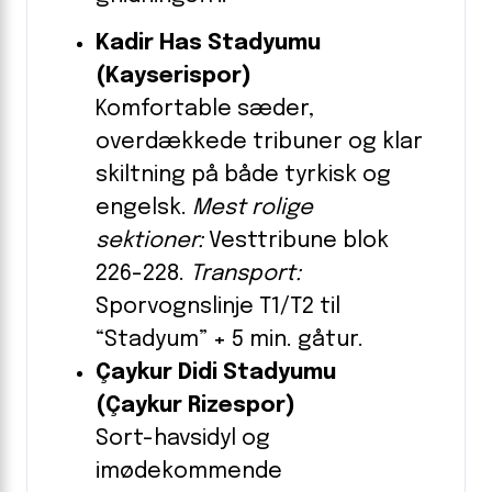
Kadir Has Stadyumu
(Kayserispor)
Komfortable sæder,
overdækkede tribuner og klar
skiltning på både tyrkisk og
engelsk.
Mest rolige
sektioner:
Vesttribune blok
226-228.
Transport:
Sporvognslinje T1/T2 til
“Stadyum” + 5 min. gåtur.
Çaykur Didi Stadyumu
(Çaykur Rizespor)
Sort-havsidyl og
imødekommende