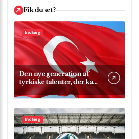
Fik du set?
Indlæg
Den nye generation af
tyrkiske talenter, der kan
skinne på verdensscenen
Indlæg