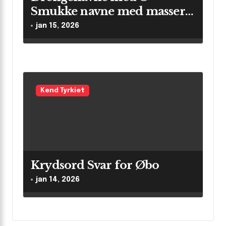
Smukke navne med masser
af betydning
jan 15, 2026
Kend Tyrkiet
Krydsord Svar for Øbo
jan 14, 2026