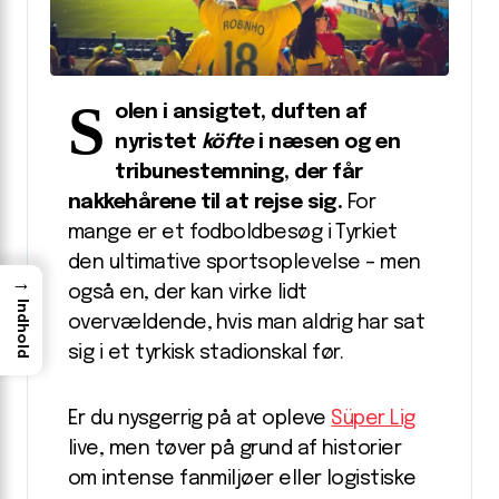
S
olen i ansigtet, duften af
nyristet
köfte
i næsen og en
tribunestemning, der får
nakkehårene til at rejse sig.
For
mange er et fodboldbesøg i Tyrkiet
den ultimative sportsoplevelse – men
→
også en, der kan virke lidt
Indhold
overvældende, hvis man aldrig har sat
sig i et tyrkisk stadion­skal før.
Er du nysgerrig på at opleve
Süper Lig
live, men tøver på grund af historier
om intense fanmiljøer eller logistiske