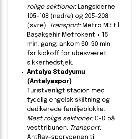
rolige sektioner:
Langsiderne
105-108 (nedre) og 205-208
(øvre).
Transport:
Metro M3 til
Başakşehir Metrokent + 15
min. gang; ankom 60-90 min
før kickoff for ubesværet
sikkerhedstjek.
Antalya Stadyumu
(Antalyaspor)
Turistvenligt stadion med
tydelig engelsk skiltning og
dedikerede familjeblokke.
Mest rolige sektioner:
C-D på
vesttribunen.
Transport:
AntRay-sporvognen til