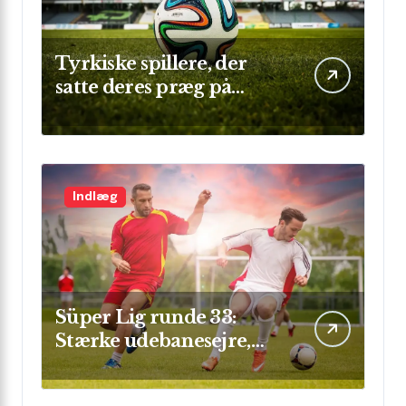
Tyrkiske spillere, der
satte deres præg på
Champions League
Indlæg
Süper Lig runde 33:
Stærke udebanesejre,
mål i flok og sikre clean
sheets