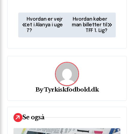
I
Hvordan er vejr
Hvordan køber
n
et i Alanya i uge
man billetter til
7?
TFF 1. Lig?
d
l
æ
g
s
n
By
Tyrkiskfodbold.dk
a
v
i
Se også
g