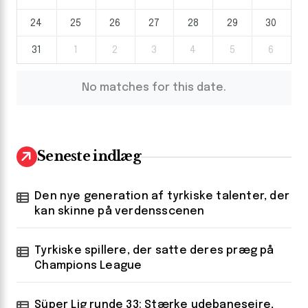
24
25
26
27
28
29
30
31
1
2
3
4
5
6
No matches for this date.
Seneste indlæg
Den nye generation af tyrkiske talenter, der
kan skinne på verdensscenen
Tyrkiske spillere, der satte deres præg på
Champions League
Süper Lig runde 33: Stærke udebanesejre,