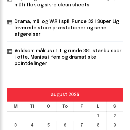
mål i flok og sikre clean sheets
Drama, mål og VAR i spil: Runde 32 i Süper Lig
leverede store præstationer og sene
afgørelser
Voldsom målrus i 1. Lig runde 38: Istanbulspor
i otte, Manisa i fem og dramatiske
pointdelinger
august 2026
M
Ti
O
To
F
L
S
1
2
3
4
5
6
7
8
9