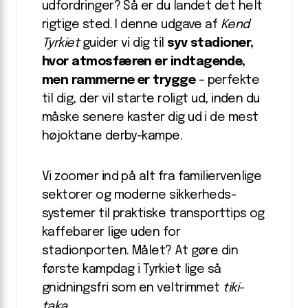
udfordringer? Så er du landet det helt
rigtige sted. I denne udgave af
Kend
Tyrkiet
guider vi dig til
syv stadioner,
hvor atmosfæren er indtagende,
men rammerne er trygge
– perfekte
til dig, der vil starte roligt ud, inden du
måske senere kaster dig ud i de mest
højoktane derby-kampe.
Vi zoomer ind på alt fra familiervenlige
sektorer og moderne sikkerheds­
systemer til praktiske transporttips og
kaffebarer lige uden for
stadionporten. Målet? At gøre din
første kampdag i Tyrkiet lige så
gnidningsfri som en veltrimmet
tiki-
taka
.