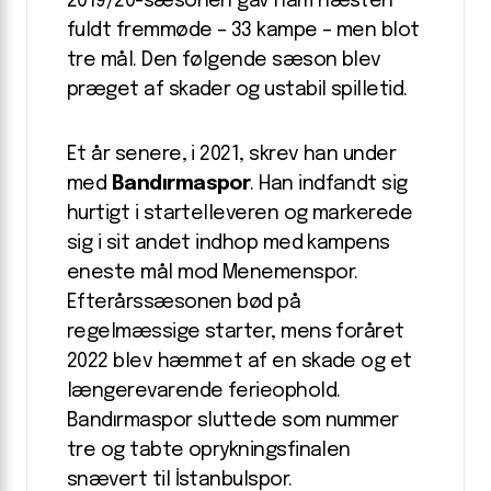
2019/20-sæsonen gav ham næsten
fuldt fremmøde – 33 kampe – men blot
tre mål. Den følgende sæson blev
præget af skader og ustabil spilletid.
Et år senere, i 2021, skrev han under
med
Bandırmaspor
. Han indfandt sig
hurtigt i startelleveren og markerede
sig i sit andet indhop med kampens
eneste mål mod Menemenspor.
Efterårssæsonen bød på
regelmæssige starter, mens foråret
2022 blev hæmmet af en skade og et
længerevarende ferieophold.
Bandırmaspor sluttede som nummer
tre og tabte oprykningsfinalen
snævert til İstanbulspor.