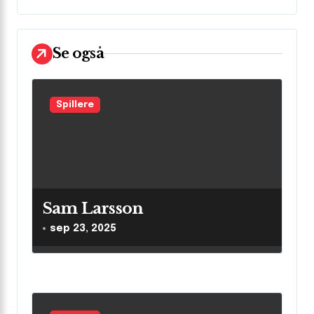
n
a
v
Se også
i
g
Spillere
a
t
i
o
Sam Larsson
n
sep 23, 2025