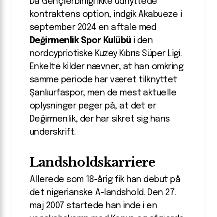
Da Gençlerbirliği ikke udnyttede
kontraktens option, indgik Akabueze i
september 2024 en aftale med
Değirmenlik Spor Kulübü
i den
nordcypriotiske Kuzey Kıbrıs Süper Ligi.
Enkelte kilder nævner, at han omkring
samme periode har været tilknyttet
Şanlıurfaspor, men de mest aktuelle
oplysninger peger på, at det er
Değirmenlik, der har sikret sig hans
underskrift.
Landsholdskarriere
Allerede som 18-årig fik han debut på
det nigerianske A-landshold. Den 27.
maj 2007 startede han inde i en