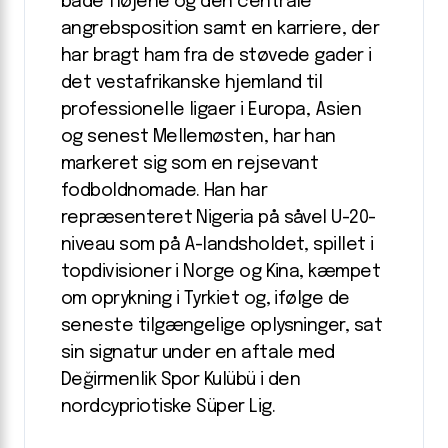
både fløjene og den centrale
angrebsposition samt en karriere, der
har bragt ham fra de støvede gader i
det vestafrikanske hjemland til
professionelle ligaer i Europa, Asien
og senest Mellemøsten, har han
markeret sig som en rejsevant
fodboldnomade. Han har
repræsenteret Nigeria på såvel U-20-
niveau som på A-landsholdet, spillet i
topdivisioner i Norge og Kina, kæmpet
om oprykning i Tyrkiet og, ifølge de
seneste tilgængelige oplysninger, sat
sin signatur under en aftale med
Değirmenlik Spor Kulübü i den
nordcypriotiske Süper Lig.