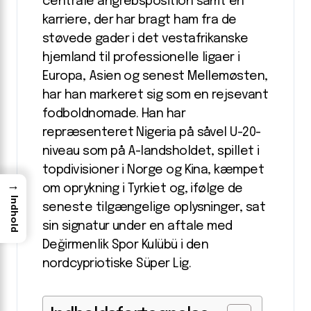
centrale angrebsposition samt en
karriere, der har bragt ham fra de
støvede gader i det vestafrikanske
hjemland til professionelle ligaer i
Europa, Asien og senest Mellemøsten,
har han markeret sig som en rejsevant
fodboldnomade. Han har
repræsenteret Nigeria på såvel U-20-
niveau som på A-landsholdet, spillet i
topdivisioner i Norge og Kina, kæmpet
→
om oprykning i Tyrkiet og, ifølge de
Indhold
seneste tilgængelige oplysninger, sat
sin signatur under en aftale med
Değirmenlik Spor Kulübü i den
nordcypriotiske Süper Lig.