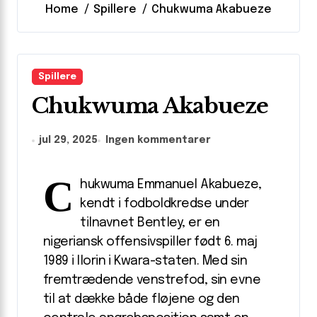
Home
Spillere
Chukwuma Akabueze
Spillere
Chukwuma Akabueze
jul 29, 2025
Ingen kommentarer
C
hukwuma Emmanuel Akabueze,
kendt i fodboldkredse under
tilnavnet Bentley, er en
nigeriansk offensivspiller født 6. maj
1989 i Ilorin i Kwara-staten. Med sin
fremtrædende venstrefod, sin evne
til at dække både fløjene og den