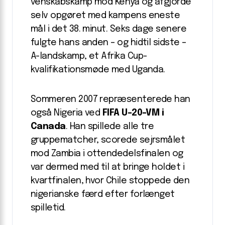
venskabskamp mod Kenya og afgjorde
selv opgøret med kampens eneste
mål i det 38. minut. Seks dage senere
fulgte hans anden – og hidtil sidste –
A-landskamp, et Afrika Cup-
kvalifikationsmøde med Uganda.
Sommeren 2007 repræsenterede han
også Nigeria ved
FIFA U-20-VM i
Canada
. Han spillede alle tre
gruppematcher, scorede sejrsmålet
mod Zambia i ottendedelsfinalen og
var dermed med til at bringe holdet i
kvartfinalen, hvor Chile stoppede den
nigerianske færd efter forlænget
spilletid.