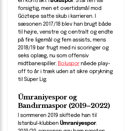
en kontrakt i
Boluspor
. Starten var
forsigtig, men et overtidsmål mod
Göztepe satte skub i karrieren. I
sæsonen 2017/18 blev han brugt både
til højre, venstre og centralt og endte
på fire ligemål og fem assists, mens
2018/19 bar frugt med ni scoringer og
seks oplæg, nu som offensiv
midtbanespiller.
Boluspor
nåede play-
off to år i træk uden at sikre oprykning
til Süper Lig.
Ümraniyespor og
Bandırmaspor (2019–2022)
I sommeren 2019 skiftede han til
Istanbul-klubben
Ümraniyespor
.