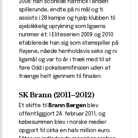
2008: han scorede hattrick i anden
spillerunde, endte på ni mål og ti
assists i 28 kampe og hjalp klubben til
øjeblikkelig oprykning som ligaens
nummer ét. I Eliteserien 2009 og 2010
etablerede han sig som stamspiller på
fløjene, nåede henholdsvis seks og ni
ligamål og var to år i træk med til at
føre Odd i pokalsemifinalen uden at
trænge helt igennem til finalen.
SK Brann (2011–2012)
Et skifte til
Brann Bergen
blev
offentliggjort 24. februar 2011, og
købesummen blev i norske medier
opgjort til cirka en halv million euro.