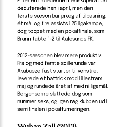
Efter en indledende meniskoperation
debuterede han i april, men den
første sæson bar præg af tilpasning:
ét mål og fire assists i 25 ligakampe,
dog toppet med en pokalfinale, som
Brann tabte 1-2 til Aalesunds FK.
2012-sæsonen blev mere produktiv.
Fra og med femte spillerunde var
Akabueze fast starter til venstre,
leverede et hattrick mod Lillestrøm i
maj og rundede året af med ni ligamål.
Bergenserne sluttede dog som
nummer seks, og igen røg klubben ud i
semifinalen i pokalturneringen.
Wuhan Zall (2013)