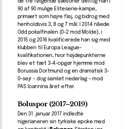
de tre følgende sæsoner deltog han i
90 af 90 mulige Eliteserie-kampe,
primært som højre fløj, og bidrog med
henholdsvis 3, 8 og 7 mål. I 2014 nåede
Odd pokalfinalen (0-2 mod Molde), i
2015 og 2016 kvalificerede han sig med
klubben til Europa League-
kvalifikationen, hvor højdepunkterne
blev et tæt 3-4-opgør hjemme mod
Borussia Dortmund og en dramatisk 3-
0-sejr – dog samlet nederlag – mod
PAS Ioannina året efter.
Boluspor (2017–2019)
Den 31. januar 2017 indledte
nigerianeren sin tyrkiske epoke med