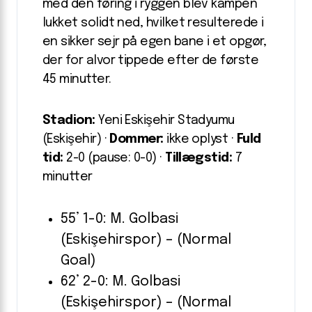
med den føring i ryggen blev kampen
lukket solidt ned, hvilket resulterede i
en sikker sejr på egen bane i et opgør,
der for alvor tippede efter de første
45 minutter.
Stadion:
Yeni Eskişehir Stadyumu
(Eskişehir) ·
Dommer:
ikke oplyst ·
Fuld
tid:
2-0 (pause: 0-0) ·
Tillægstid:
7
minutter
55’ 1-0: M. Golbasi
(Eskişehirspor) – (Normal
Goal)
62’ 2-0: M. Golbasi
(Eskişehirspor) – (Normal