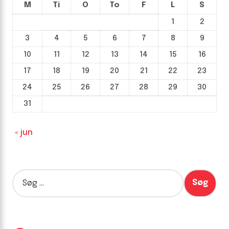
M
Ti
O
To
F
L
S
1
2
3
4
5
6
7
8
9
10
11
12
13
14
15
16
17
18
19
20
21
22
23
24
25
26
27
28
29
30
31
« jun
S
ø
g
e
f