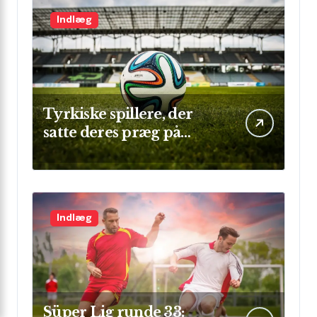
Indlæg
Tyrkiske spillere, der
satte deres præg på
Champions League
Indlæg
Süper Lig runde 33: