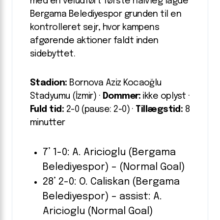
med en veludført første halvleg lagde
Bergama Belediyespor grunden til en
kontrolleret sejr, hvor kampens
afgørende aktioner faldt inden
sidebyttet.
Stadion:
Bornova Aziz Kocaoğlu
Stadyumu (İzmir) ·
Dommer:
ikke oplyst ·
Fuld tid:
2-0 (pause: 2-0) ·
Tillægstid:
8
minutter
7’ 1-0: A. Aricioglu (Bergama
Belediyespor) – (Normal Goal)
28’ 2-0: O. Caliskan (Bergama
Belediyespor) – assist: A.
Aricioglu (Normal Goal)