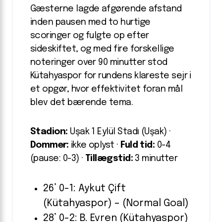
Gæsterne lagde afgørende afstand
inden pausen med to hurtige
scoringer og fulgte op efter
sideskiftet, og med fire forskellige
noteringer over 90 minutter stod
Kütahyaspor for rundens klareste sejr i
et opgør, hvor effektivitet foran mål
blev det bærende tema.
Stadion:
Uşak 1 Eylül Stadı (Uşak) ·
Dommer:
ikke oplyst ·
Fuld tid:
0-4
(pause: 0-3) ·
Tillægstid:
3 minutter
26’ 0-1: Aykut Çift
(Kütahyaspor) – (Normal Goal)
28’ 0-2: B. Evren (Kütahyaspor)