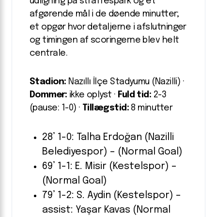
udligning på straffespark og et
afgørende mål i de døende minutter;
et opgør hvor detaljerne i afslutninger
og timingen af scoringerne blev helt
centrale.
Stadion:
Nazıllı İlçe Stadyumu (Nazilli) ·
Dommer:
ikke oplyst ·
Fuld tid:
2-3
(pause: 1-0) ·
Tillægstid:
8 minutter
28’ 1-0: Talha Erdoğan (Nazilli
Belediyespor) – (Normal Goal)
69’ 1-1: E. Misir (Kestelspor) –
(Normal Goal)
79’ 1-2: S. Aydin (Kestelspor) –
assist: Yaşar Kavas (Normal