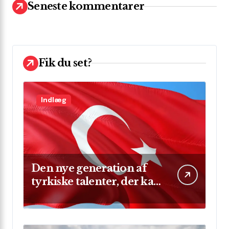
t
Seneste kommentarer
e
r
:
Fik du set?
Indlæg
Den nye generation af
tyrkiske talenter, der kan
skinne på verdensscenen