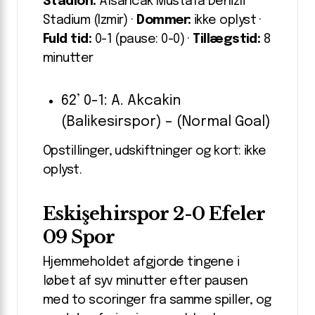
Stadion:
Alsancak Mustafa Denizli
Stadium (Izmir) ·
Dommer:
ikke oplyst ·
Fuld tid:
0-1 (pause: 0-0) ·
Tillægstid:
8
minutter
62’ 0-1: A. Akcakin
(Balikesirspor) – (Normal Goal)
Opstillinger, udskiftninger og kort: ikke
oplyst.
Eskişehirspor 2-0 Efeler
09 Spor
Hjemmeholdet afgjorde tingene i
løbet af syv minutter efter pausen
med to scoringer fra samme spiller, og