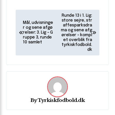
I
Runde 13 i 1. Lig:
n
store sejre, str
Mål, udvisninge
affesparksdra
r og sene afgø
d
ma og sene afg
relser: 3. Lig – G
ørelser – kompl
l
ruppe 3, runde
et overblik fra
10 samlet
tyrkiskfodbold.
æ
dk
g
s
n
a
v
i
By
Tyrkiskfodbold.dk
g