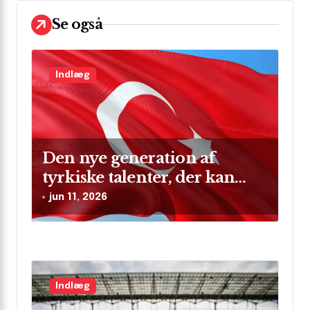
a
t
Se også
i
o
Indlæg
n
Den nye generation af
tyrkiske talenter, der kan
skinne på verdensscenen
jun 11, 2026
Indlæg