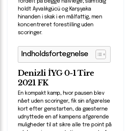
fordelt på begge halvlege; samtidig
holdt Ayvalıkgücü og Karşıyaka
hinanden i skak i en målfattig, men
koncentreret forestilling uden
scoringer.
Indholdsfortegnelse
Denizli İYG 0-1 Tire
2021 FK
En kompakt kamp, hvor pausen blev
nået uden scoringer, fik sin afgørelse
kort efter genstarten, da gæsterne
udnyttede en af kampens afgørende
muligheder til at sikre alle tre point på