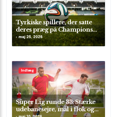
Tyrkiske spillere, der satte
deres præg på Champions
League
maj 25, 2026
Indlæg
Süper Lig runde 33: Stærke
udebanesejre, mål i flok og
sikre clean sheets
maj 10, 2026