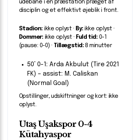
udebane i en præstation præget af
disciplin og et effektivt øjeblik i front.
Stadion:
ikke oplyst ·
By:
ikke oplyst ·
Dommer:
ikke oplyst ·
Fuld tid:
0-1
(pause: 0-0) ·
Tillægstid:
8 minutter
50’ 0-1: Arda Akbulut (Tire 2021
FK) – assist: M. Caliskan
(Normal Goal)
Opstillinger, udskiftninger og kort: ikke
oplyst.
Utaş Uşakspor 0-4
Kütahyaspor