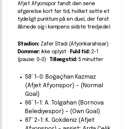
Afjet Afyonspor fandt den sene
afgørelse kort før tid, hvilket satte et
tydeligt punktum på en duel, der først
åbnede sig i kampens sidste tredjedel.
Stadion:
Zafer Stadı (Afyonkarahisar) ·
Dommer:
ikke oplyst ·
Fuld tid:
2-1
(pause: 0-0) ·
Tillægstid:
5 minutter
58’ 1-0: Boğaçhan Kazmaz
(Afjet Afyonspor) – (Normal
Goal)
66’ 1-1: A. Tolgahan (Bornova
Belediyespor) – (Own Goal)
87’ 2-1: K. Gokdeniz (Afjet
Afyonspor) – assist: Arda Çelik