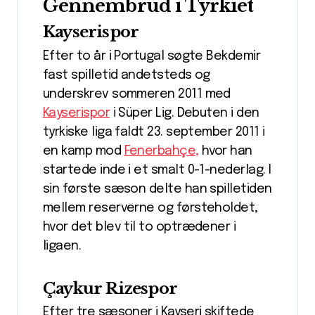
Gennembrud i Tyrkiet
Kayserispor
Efter to år i Portugal søgte Bekdemir
fast spilletid andetsteds og
underskrev sommeren 2011 med
Kayserispor
i Süper Lig. Debuten i den
tyrkiske liga faldt 23. september 2011 i
en kamp mod
Fenerbahçe,
hvor han
startede inde i et smalt 0-1-nederlag. I
sin første sæson delte han spilletiden
mellem reserverne og førsteholdet,
hvor det blev til to optrædener i
ligaen.
Çaykur Rizespor
Efter tre sæsoner i Kayseri skiftede