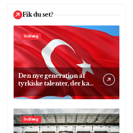
Fik du set?
Indlæg
Den nye generation af
tyrkiske talenter, der kan
skinne på verdensscenen
Indlæg