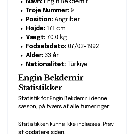
Navn:
Engin Bekdemir
Trøje Nummer:
9
Position:
Angriber
Højde:
171 cm
Vægt:
70.0 kg
Fødselsdato:
07/02-1992
Alder:
33 år
Nationalitet:
Türkiye
Engin Bekdemir
Statistikker
Statistik for Engin Bekdemir i denne
sæson, på tværs af alle turneringer:
Statistikken kunne ikke indlæses. Prøv
at opdatere siden.