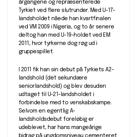
årgangene og repræsenterede
Tyrkiet ved flere slutrunder. Med U-17-
landsholdet nåede han kvartfinalen
ved VM 2009 i Nigeria, og to år senere
deltog han med U-19-holdet ved EM
2011, hvor tyrkerne dog røg ud i
gruppespillet.
I 2011 fik han sin debut på Tyrkiets A2-
landshold (det sekundære
seniorlandshold) og blev desuden
udtaget til U-21-landsholdet i
forbindelse med to venskabskampe.
Selvom en egentlig A-
landsholdsdebut foreløbig er
udeblevet, har hans mangeårige
bidrag på ungdomsniveau cementeret