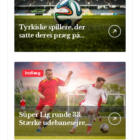
Tyrkiske spillere, der
satte deres præg på
Champions League
Indlæg
Süper Lig runde 33:
Stærke udebanesejre,
mål i flok og sikre clean
sheets