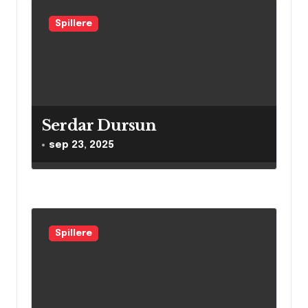
g
Spillere
a
t
i
o
Serdar Dursun
n
sep 23, 2025
Spillere