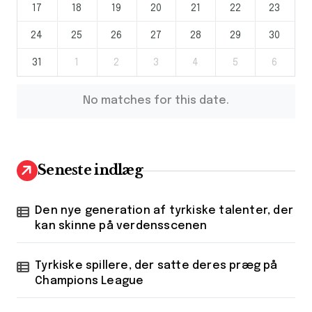
17
18
19
20
21
22
23
24
25
26
27
28
29
30
31
1
2
3
4
5
6
No matches for this date.
Seneste indlæg
Den nye generation af tyrkiske talenter, der
kan skinne på verdensscenen
Tyrkiske spillere, der satte deres præg på
Champions League