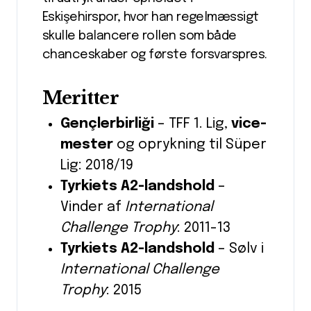
Eskişehirspor, hvor han regelmæssigt
skulle balancere rollen som både
chance­skaber og første forsvarspres.
Meritter
Gençlerbirliği
– TFF 1. Lig,
vice­
mester
og oprykning til Süper
Lig: 2018/19
Tyrkiets A2-landshold
–
Vinder af
International
Challenge Trophy
: 2011-13
Tyrkiets A2-landshold
– Sølv i
International Challenge
Trophy
: 2015