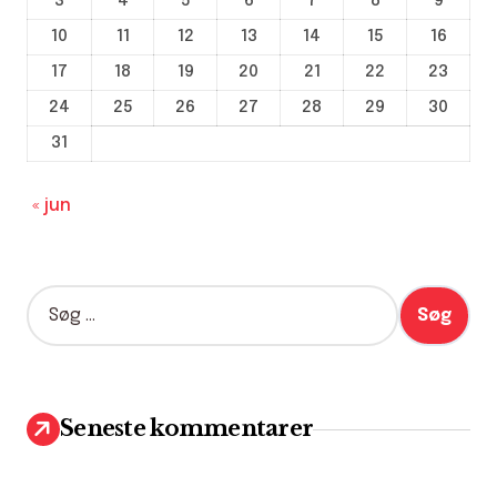
3
4
5
6
7
8
9
10
11
12
13
14
15
16
17
18
19
20
21
22
23
24
25
26
27
28
29
30
31
« jun
S
ø
g
e
f
t
Seneste kommentarer
e
r
: