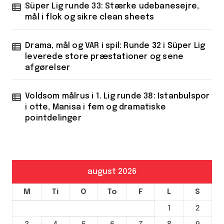
Süper Lig runde 33: Stærke udebanesejre,
mål i flok og sikre clean sheets
Drama, mål og VAR i spil: Runde 32 i Süper Lig
leverede store præstationer og sene
afgørelser
Voldsom målrus i 1. Lig runde 38: Istanbulspor
i otte, Manisa i fem og dramatiske
pointdelinger
august 2026
M
Ti
O
To
F
L
S
1
2