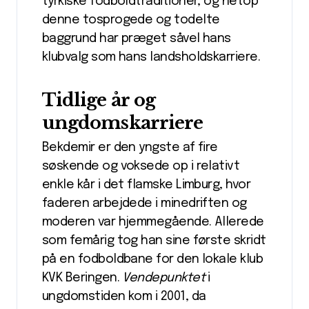
tyrkiske fodboldtraditioner, og netop
denne tosprogede og todelte
baggrund har præget såvel hans
klubvalg som hans landsholdskarriere.
Tidlige år og
ungdomskarriere
Bekdemir er den yngste af fire
søskende og voksede op i relativt
enkle kår i det flamske Limburg, hvor
faderen arbejdede i minedriften og
moderen var hjemmegående. Allerede
som femårig tog han sine første skridt
på en fodboldbane for den lokale klub
KVK Beringen.
Vendepunktet
i
ungdomstiden kom i 2001, da