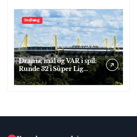
Indlæg
Drama, mål og VAR i spil:
Runde 32 i Süper Lig
leverede store
præstationer og sene
afgørelser