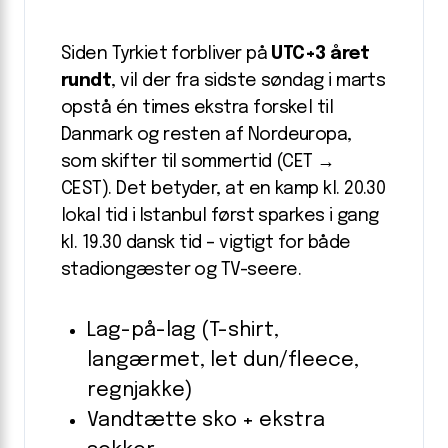
Siden Tyrkiet forbliver på
UTC+3 året
rundt
, vil der fra sidste søndag i marts
opstå én times ekstra forskel til
Danmark og resten af Nordeuropa,
som skifter til sommertid (CET →
CEST). Det betyder, at en kamp kl. 20.30
lokal tid i Istanbul først sparkes i gang
kl. 19.30 dansk tid – vigtigt for både
stadion­gæster og TV-seere.
Lag-på-lag (T-shirt,
langærmet, let dun/fleece,
regnjakke)
Vandtætte sko + ekstra