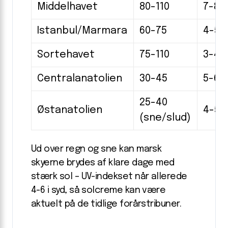
Middelhavet
80-110
7-8
Istanbul/Marmara
60-75
4-5
Sortehavet
75-110
3-4
Centralanatolien
30-45
5-6
25-40
Østanatolien
4-5
(sne/slud)
Ud over regn og sne kan marsk
skyerne brydes af klare dage med
stærk sol – UV-indekset når allerede
4-6 i syd, så solcreme kan være
aktuelt på de tidlige forårstribuner.