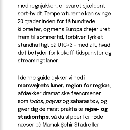
med regnjakken, er svaret sjældent
sort-hvidt. Temperaturerne kan svinge
20 grader inden for få hundrede
kilometer, og mens Europa drejer uret
frem til sommertid, forbliver Tyrkiet
standhaftigt på UTC+3 – med alt, hvad
det betyder for kickoff-tidspunkter og
streamingplaner.
I denne guide dykker vi ned i
marsvejrets luner, region for region
,
afdækker dramatiske fænomener
som
lodos
,
poyraz
og saharastøv, og
giver dig de mest praktiske
rejse- og
stadiontips
, så du slipper for røde
næser på Mamak Şehir Stadı eller