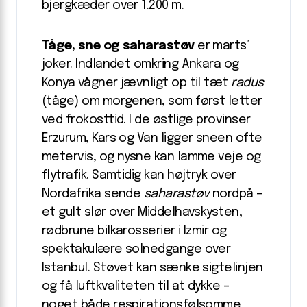
bjerg­kæder over 1.200 m.
Tåge, sne og saharastøv
er marts’
joker. Indlandet omkring Ankara og
Konya vågner jævnligt op til tæt
radus
(tåge) om morgenen, som først letter
ved frokost­tid. I de østlige provinser
Erzurum, Kars og Van ligger sneen ofte
metervis, og nysne kan lamme veje og
flytrafik. Samtidig kan højtryk over
Nordafrika sende
saharastøv
nordpå –
et gult slør over Middelhavskysten,
rød­brune bil­karosserier i Izmir og
spektakulære solnedgange over
Istanbul. Støvet kan sænke sigtelinjen
og få luft­kvaliteten til at dykke –
noget både respirations­følsomme