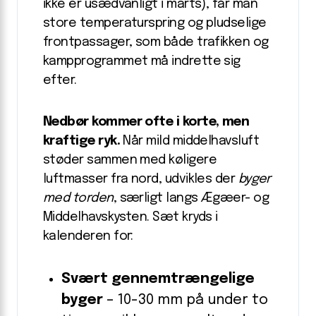
ikke er usædvanligt i marts), får man
store temperatur­spring og pludselige
frontpassager, som både trafikken og
kamp­programmet må indrette sig
efter.
Nedbør kommer ofte i korte, men
kraftige ryk.
Når mild middel­havs­luft
støder sammen med køligere
luftmasser fra nord, udvikles der
byger
med torden
, særligt langs Ægæer- og
Middelhavskysten. Sæt kryds i
kalenderen for:
Svært gennemtrængelige
byger
– 10-30 mm på under to