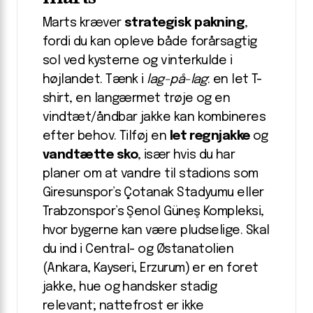
Marts kræver
strategisk pakning
,
fordi du kan opleve både forårsagtig
sol ved kysterne og vinterkulde i
højlandet. Tænk i
lag-på-lag
: en let T-
shirt, en langærmet trøje og en
vindtæt/åndbar jakke kan kombineres
efter behov. Tilføj en
let regnjakke
og
vandtætte sko
, især hvis du har
planer om at vandre til stadions som
Giresunspor’s Çotanak Stadyumu eller
Trabzonspor’s Şenol Güneş Kompleksi,
hvor bygerne kan være pludselige. Skal
du ind i Central- og Østanatolien
(Ankara, Kayseri, Erzurum) er en foret
jakke, hue og handsker stadig
relevant; nattefrost er ikke