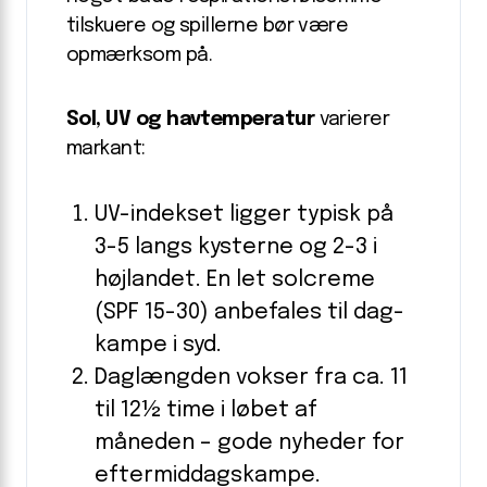
tilskuere og spillerne bør være
opmærksom på.
Sol, UV og havtemperatur
varierer
markant:
UV-indekset ligger typisk på
3-5 langs kysterne og 2-3 i
højlandet. En let sol­creme
(SPF 15-30) anbefales til dag­
kampe i syd.
Daglængden vokser fra ca. 11
til 12½ time i løbet af
måneden – gode nyheder for
efter­middagskampe.