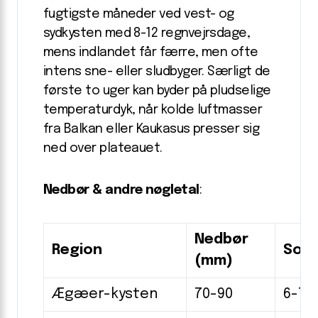
fugtigste måneder ved vest- og
sydkysten med 8-12 regnvejrsdage,
mens indlandet får færre, men ofte
intens sne- eller sludbyger. Særligt de
første to uger kan byder på pludselige
temperaturdyk, når kolde luftmasser
fra Balkan eller Kaukasus presser sig
ned over plateauet.
Nedbør & andre nøgletal
:
Nedbør
Region
Sols
(mm)
Ægæer-kysten
70-90
6-7