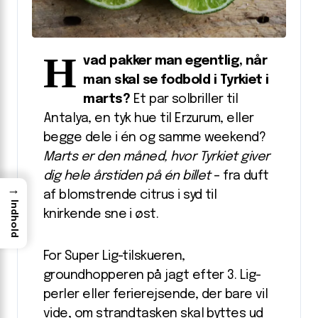
H
vad pakker man egentlig, når
man skal se fodbold i Tyrkiet i
marts?
Et par solbriller til
Antalya, en tyk hue til Erzurum, eller
begge dele i én og samme weekend?
Marts er den måned, hvor Tyrkiet giver
dig hele årstiden på én billet
– fra duft
→
af blomstrende citrus i syd til
Indhold
knirkende sne i øst.
For Super Lig-tilskueren,
groundhopperen på jagt efter 3. Lig-
perler eller ferierejsende, der bare vil
vide, om strandtasken skal byttes ud