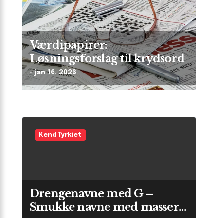
i
o
n
Værdipapirer:
Løsningsforslag til krydsord
jan 16, 2026
Kend Tyrkiet
Drengenavne med G –
Smukke navne med masser