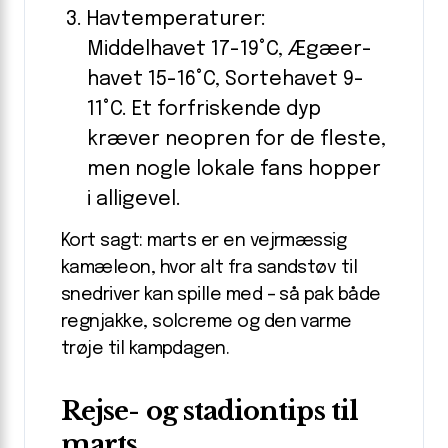
Havtemperaturer:
Middelhavet 17-19°C, Ægæer­
havet 15-16°C, Sortehavet 9-
11°C. Et forfriskende dyp
kræver neopren for de fleste,
men nogle lokale fans hopper
i alligevel.
Kort sagt: marts er en vejr­mæssig
kamæleon, hvor alt fra sandstøv til
snedriver kan spille med – så pak både
regnjakke, sol­creme og den varme
trøje til kampdagen.
Rejse- og stadiontips til
marts