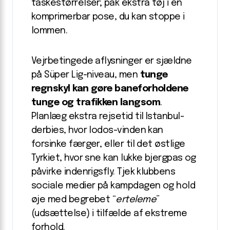
taskestørrelser; pak ekstra tøj i en
komprimerbar pose, du kan stoppe i
lommen.
Vejr­betingede aflysninger er sjældne
på Süper Lig-niveau, men
tunge
regnskyl kan gøre bane­forholdene
tunge og trafikken langsom
.
Planlæg ekstra rejsetid til Istanbul-
derbies, hvor lodos-vinden kan
forsinke færger, eller til det østlige
Tyrkiet, hvor sne kan lukke bjergpas og
påvirke indenrigsfly. Tjek klubbens
sociale medier på kampdagen og hold
øje med begrebet “
erteleme
”
(udsættelse) i tilfælde af ekstreme
forhold.