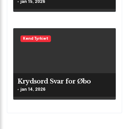
af betydning
jan 15, 2026
Kend Tyrkiet
Krydsord Svar for Øbo
jan 14, 2026