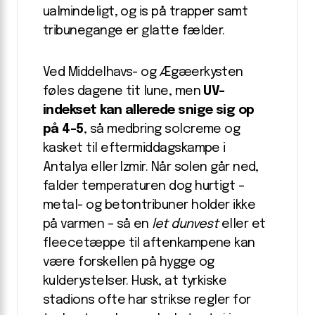
ualmindeligt, og is på trapper samt
tribune­gange er glatte fælder.
Ved Middelhavs- og Ægæerkysten
føles dagene tit lune, men
UV-
indekset kan allerede snige sig op
på 4-5
, så medbring solcreme og
kasket til eftermiddagskampe i
Antalya eller Izmir. Når solen går ned,
falder temperaturen dog hurtigt –
metal- og betontribuner holder ikke
på varmen – så en
let dunvest
eller et
fleece­tæppe til aftenkampene kan
være forskellen på hygge og
kulderystelser. Husk, at tyrkiske
stadions ofte har strikse regler for