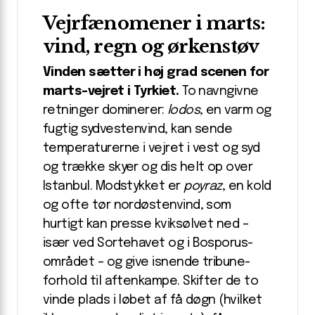
Vejrfænomener i marts:
vind, regn og ørkenstøv
Vinden sætter i høj grad scenen for
marts-vejret i Tyrkiet.
To navngivne
retninger dominerer:
lodos
, en varm og
fugtig sydvestenvind, kan sende
temperaturerne i vejret i vest og syd
og trække skyer og dis helt op over
Istanbul. Modstykket er
poyraz
, en kold
og ofte tør nordøstenvind, som
hurtigt kan presse kvik­sølvet ned –
især ved Sortehavet og i Bosporus-
området – og give isnende tribune­
forhold til aftenkampe. Skifter de to
vinde plads i løbet af få døgn (hvilket