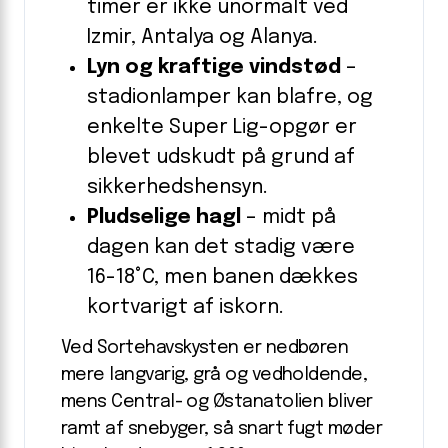
timer er ikke unormalt ved
Izmir, Antalya og Alanya.
Lyn og kraftige vindstød
–
stadion­lamper kan blafre, og
enkelte Super Lig-opgør er
blevet udskudt på grund af
sikker­heds­hensyn.
Pludselige hagl
– midt på
dagen kan det stadig være
16-18°C, men banen dækkes
kortvarigt af is­korn.
Ved Sortehavskysten er nedbøren
mere langvarig, grå og vedholdende,
mens Central- og Østanatolien bliver
ramt af snebyger, så snart fugt møder