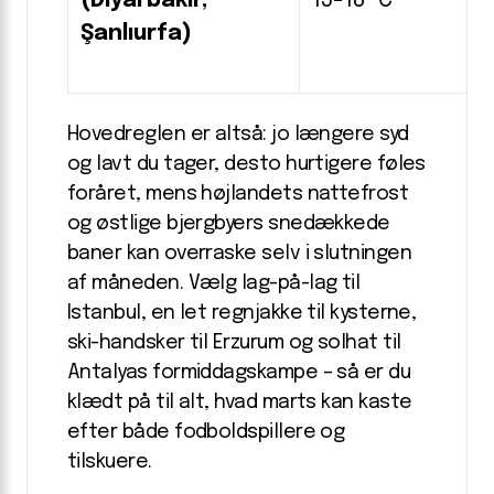
(Diyarbakır,
13-18 °C
Şanlıurfa)
Hovedreglen er altså: jo længere syd
og lavt du tager, desto hurtigere føles
foråret, mens højlandets nattefrost
og østlige bjergbyers snedækkede
baner kan overraske selv i slutningen
af måneden. Vælg lag-på-lag til
Istanbul, en let regnjakke til kysterne,
ski-handsker til Erzurum og solhat til
Antalyas formiddagskampe – så er du
klædt på til alt, hvad marts kan kaste
efter både fodboldspillere og
tilskuere.