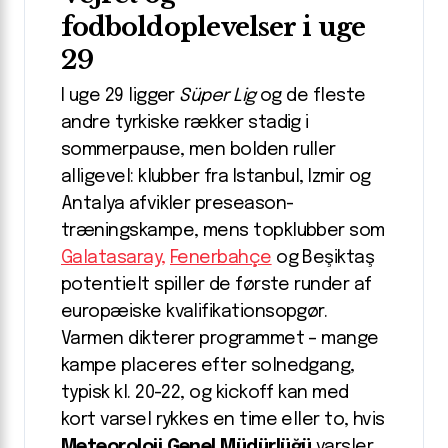
fodboldoplevelser i uge
29
I uge 29 ligger
Süper Lig
og de fleste
andre tyrkiske rækker stadig i
sommerpause, men bolden ruller
alligevel: klubber fra Istanbul, Izmir og
Antalya afvikler preseason-
træningskampe, mens topklubber som
Galatasaray,
Fenerbahçe
og Beşiktaş
potentielt spiller de første runder af
europæiske kvalifikationsopgør.
Varmen dikterer programmet – mange
kampe placeres efter solnedgang,
typisk kl. 20-22, og kickoff kan med
kort varsel rykkes en time eller to, hvis
Meteoroloji Genel Müdürlüğü
varsler