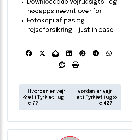
Downloadede vejrudsigts- og
nødapps nævnt ovenfor
Fotokopi af pas og
rejseforsikring – just in case
I
Hvordan er vejr
Hvordan er vejr
n
et i Tyrkiet i ug
et i Tyrkiet i ug
e 7?
e 42?
d
l
æ