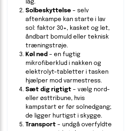
låg.
Solbeskyttelse
– selv
aftenkampe kan starte i lav
sol: faktor 30+, kasket og let,
åndbart bomuld eller teknisk
træningstrøje.
Køl ned
– en fugtig
mikrofiberklud i nakken og
elektrolyt-tabletter i tasken
hjælper mod varmestress.
Sæt dig rigtigt
– vælg nord-
eller østtribune, hvis
kampstart er før solnedgang;
de ligger hurtigst i skygge.
Transport
– undgå overfyldte