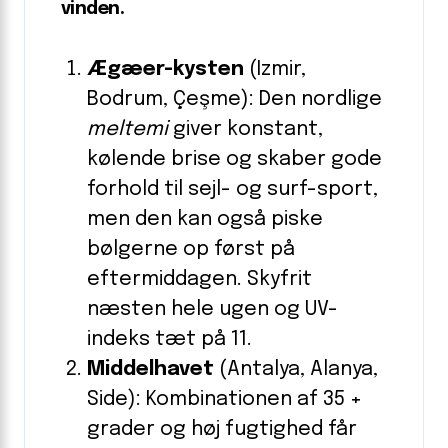
vinden.
Ægæer-kysten
(Izmir,
Bodrum, Çeşme): Den nordlige
meltemi
giver konstant,
kølende brise og skaber gode
forhold til sejl- og surf-sport,
men den kan også piske
bølgerne op først på
eftermiddagen. Skyfrit
næsten hele ugen og UV-
indeks tæt på 11.
Middelhavet
(Antalya, Alanya,
Side): Kombinationen af 35 +
grader og høj fugtighed får