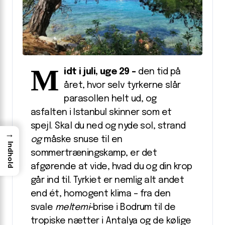
M
idt i juli, uge 29 –
den tid på
året, hvor selv tyrkerne slår
parasollen helt ud, og
asfalten i Istanbul skinner som et
spejl. Skal du ned og nyde sol, strand
→
og
måske snuse til en
Indhold
sommertræningskamp, er det
afgørende at vide, hvad du og din krop
går ind til. Tyrkiet er nemlig alt andet
end ét, homogent klima – fra den
svale
meltemi
-brise i Bodrum til de
tropiske nætter i Antalya og de kølige