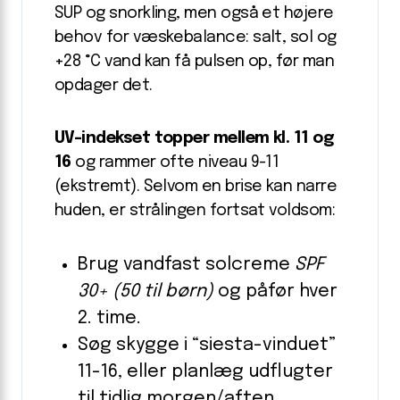
SUP og snorkling, men også et højere
behov for væskebalance: salt, sol og
+28 °C vand kan få pulsen op, før man
opdager det.
UV-indekset topper mellem kl. 11 og
16
og rammer ofte niveau 9-11
(ekstremt). Selvom en brise kan narre
huden, er strålingen fortsat voldsom:
Brug vandfast solcreme
SPF
30+ (50 til børn)
og påfør hver
2. time.
Søg skygge i “siesta-vinduet”
11-16, eller planlæg udflugter
til tidlig morgen/aften.