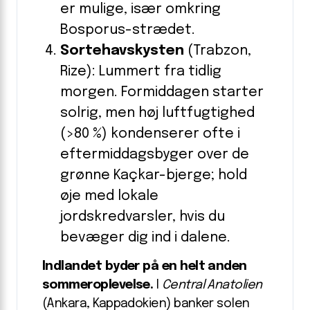
er mulige, især omkring
Bosporus-strædet.
Sortehavskysten
(Trabzon,
Rize): Lummert fra tidlig
morgen. Formiddagen starter
solrig, men høj luftfugtighed
(>80 %) kondenserer ofte i
eftermiddagsbyger over de
grønne Kaçkar-bjerge; hold
øje med lokale
jordskredvarsler, hvis du
bevæger dig ind i dalene.
Indlandet byder på en helt anden
sommeroplevelse.
I
Central Anatolien
(Ankara, Kappadokien) banker solen