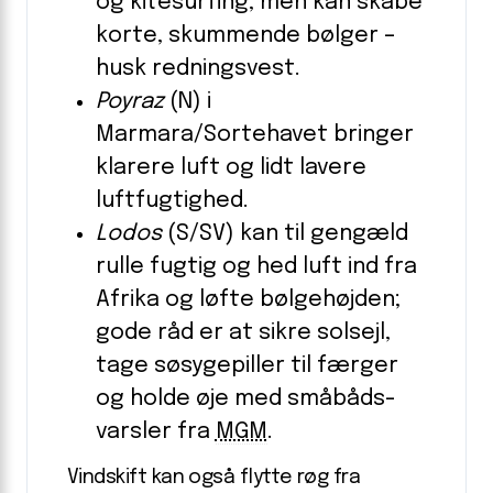
og kitesurfing, men kan skabe
korte, skummende bølger –
husk redningsvest.
Poyraz
(N) i
Marmara/Sortehavet bringer
klarere luft og lidt lavere
luftfugtighed.
Lodos
(S/SV) kan til gengæld
rulle fugtig og hed luft ind fra
Afrika og løfte bølgehøjden;
gode råd er at sikre solsejl,
tage søsygepiller til færger
og holde øje med småbåds-
varsler fra
MGM
.
Vindskift kan også flytte røg fra