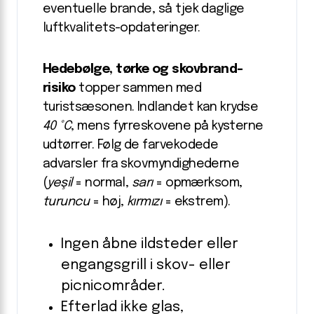
eventuelle brande, så tjek daglige
luftkvalitets-opdateringer.
Hedebølge, tørke og skovbrand-
risiko
topper sammen med
turistsæsonen. Indlandet kan krydse
40 °C
, mens fyrreskovene på kysterne
udtørrer. Følg de farvekodede
advarsler fra skovmyndighederne
(
yeşil
= normal,
sarı
= opmærksom,
turuncu
= høj,
kırmızı
= ekstrem).
Ingen åbne ildsteder eller
engangsgrill i skov- eller
picnicområder.
Efterlad ikke glas,