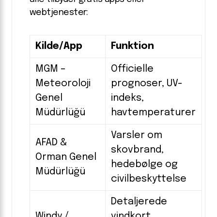
webtjenester:
Kilde/App
Funktion
MGM –
Officielle
Meteoroloji
prognoser, UV-
Genel
indeks,
Müdürlüğü
havtemperaturer
Varsler om
AFAD &
skovbrand,
Orman Genel
hedebølge og
Müdürlüğü
civilbeskyttelse
Detaljerede
Windy /
vindkort