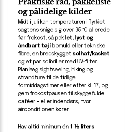
Praktiske råd, pakkeliste
og pålidelige kilder
Midt i juli kan temperaturen i Tyrkiet
sagtens snige sig over 35 °C allerede
før frokost, så pak
let, lyst og
åndbart tøj
i bomuld eller tekniske
fibre, en bredskygget
solhat/kasket
og et par solbriller med UV-filter.
Planlæg sightseeing, hiking og
strandture til de tidlige
formiddagstimer eller efter kl. 17, og
gem frokostpausen til skyggefulde
caféer – eller indendørs, hvor
airconditionen kører.
Hav altid minimum én
1 ½ liters