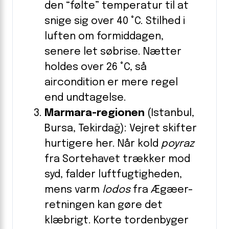
den “følte” temperatur til at
snige sig over 40 °C. Stilhed i
luften om formiddagen,
senere let søbrise. Nætter
holdes over 26 °C, så
aircondition er mere regel
end undtagelse.
Marmara-regionen
(Istanbul,
Bursa, Tekirdağ): Vejret skifter
hurtigere her. Når kold
poyraz
fra Sortehavet trækker mod
syd, falder luftfugtigheden,
mens varm
lodos
fra Ægæer-
retningen kan gøre det
klæbrigt. Korte tordenbyger