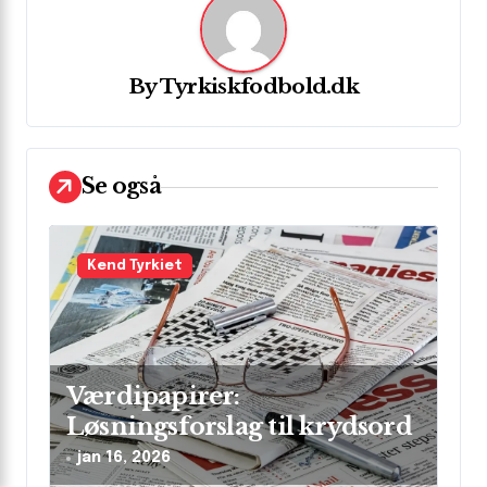
g
s
n
By
Tyrkiskfodbold.dk
a
v
i
Se også
g
a
Kend Tyrkiet
t
i
o
n
Værdipapirer:
Løsningsforslag til krydsord
jan 16, 2026