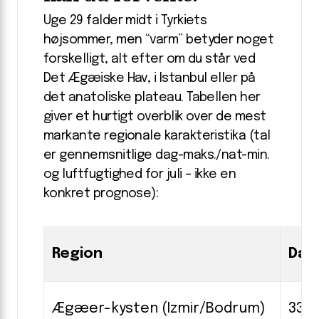
Uge 29 falder midt i Tyrkiets
højsommer, men “varm” betyder noget
forskelligt, alt efter om du står ved
Det Ægæiske Hav, i Istanbul eller på
det anatoliske plateau. Tabellen her
giver et hurtigt overblik over de mest
markante regionale karakteristika (tal
er gennemsnitlige dag-maks./nat-min.
og luftfugtighed for juli – ikke en
konkret prognose):
Region
Dag
Ægæer-kysten (Izmir/Bodrum)
33-3