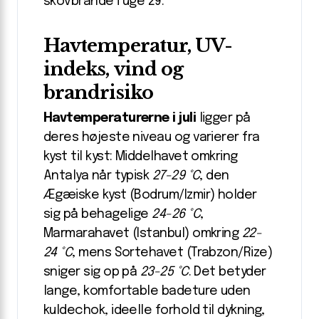
skovbrande i uge 29.
Havtemperatur, UV-
indeks, vind og
brandrisiko
Havtemperaturerne i juli
ligger på
deres højeste niveau og varierer fra
kyst til kyst: Middelhavet omkring
Antalya når typisk
27-29 °C
, den
Ægæiske kyst (Bodrum/Izmir) holder
sig på behagelige
24-26 °C
,
Marmarahavet (Istanbul) omkring
22-
24 °C
, mens Sortehavet (Trabzon/Rize)
sniger sig op på
23-25 °C
. Det betyder
lange, komfortable badeture uden
kuldechok, ideelle forhold til dykning,