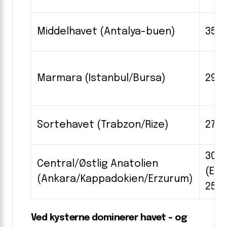
Middelhavet (Antalya-buen)
35-4
Marmara (Istanbul/Bursa)
29-3
Sortehavet (Trabzon/Rize)
27-3
30-3
Central/Østlig Anatolien
(Er
(Ankara/Kappadokien/Erzurum)
25-2
Ved kysterne dominerer havet – og