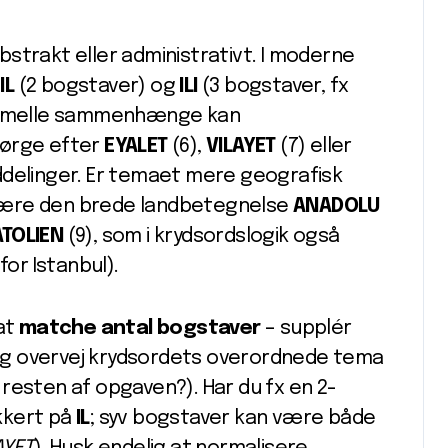
strakt eller administrativt. I moderne
.
IL
(2 bogstaver) og
ILI
(3 bogstaver, fx
r formelle sammenhænge kan
pørge efter
EYALET
(6),
VILAYET
(7) eller
ddelinger. Er temaet mere geografisk
t være den brede landbetegnelse
ANADOLU
TOLIEN
(9), som i krydsordslogik også
for Istanbul).
 at
matche antal bogstaver
– supplér
og overvej krydsordets overordnede tema
 i resten af opgaven?). Har du fx en 2-
kkert på
IL
; syv bogstaver kan være både