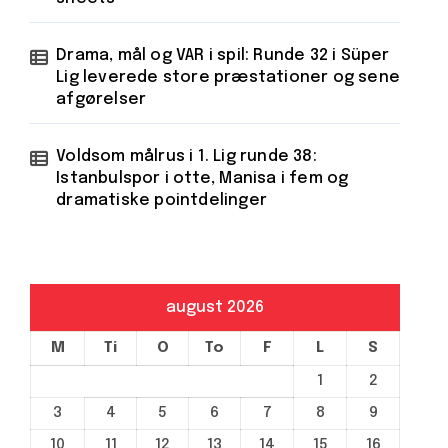
Drama, mål og VAR i spil: Runde 32 i Süper
Lig leverede store præstationer og sene
afgørelser
Voldsom målrus i 1. Lig runde 38:
Istanbulspor i otte, Manisa i fem og
dramatiske pointdelinger
august 2026
M
Ti
O
To
F
L
S
1
2
3
4
5
6
7
8
9
10
11
12
13
14
15
16