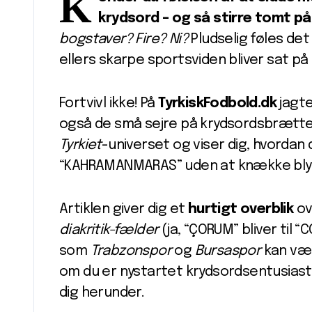
K
krydsord – og så stirre tomt på
bogstaver? Fire? Ni?
Pludselig føles det
ellers skarpe sportsviden bliver sat på
Fortvivl ikke! På
TyrkiskFodbold.dk
jagter
også de små sejre på krydsordsbrættet.
Tyrkiet
-universet og viser dig, hvordan d
“KAHRAMANMARAS” uden at knække bly
Artiklen giver dig et
hurtigt overblik
ov
diakritik-fælder
(ja, “ÇORUM” bliver til 
som
Trabzonspor
og
Bursaspor
kan vær
om du er nystartet krydsordsentusiast e
dig herunder.