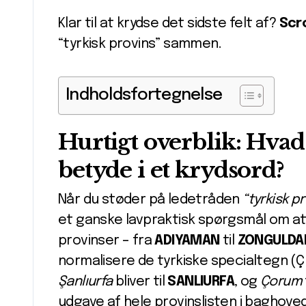
Klar til at krydse det sidste felt af?
Scro
“tyrkisk provins” sammen.
Indholdsfortegnelse
Hurtigt overblik: Hvad
betyde i et krydsord?
Når du støder på ledetråden
“tyrkisk p
et ganske lavpraktisk spørgsmål om at 
provinser – fra
ADIYAMAN
til
ZONGULDA
normalisere de tyrkiske specialtegn (Ç
Şanlıurfa
bliver til
SANLIURFA
, og
Çorum
udgave af hele provinslisten i baghove