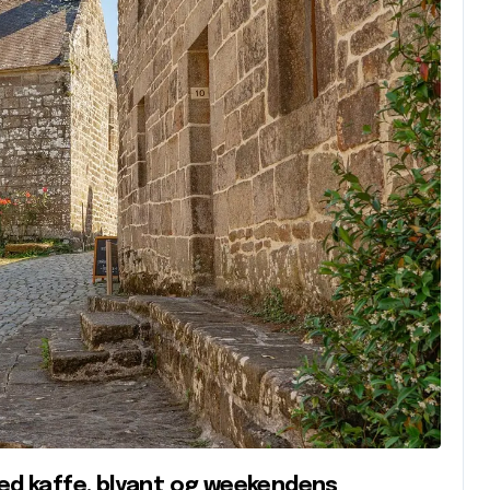
med kaffe, blyant og weekendens