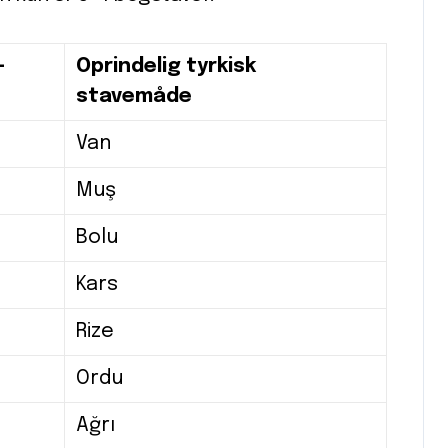
-
Oprindelig tyrkisk
stavemåde
Van
Muş
Bolu
Kars
Rize
Ordu
Ağrı