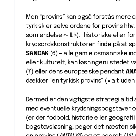
Men “provins” kan også forstås mere ab
tyrkisk er selve ordene for provins hhv
som endelse «- ILI»). I historiske elle
krydsordskonstruktøren finde på at s
SANCAK
(6) – alle gamle osmanniske in
eller kulturelt, kan løsningen i stede
(7) eller dens europæiske pendant
ANA
dækker “en tyrkisk provins” (= alt uden 
Dermed er den vigtigste strategi altid
med eventuelle krydsningsbogstaver 
(er der fodbold, historie eller geografi
bogstavsløsning, peger det næsten si