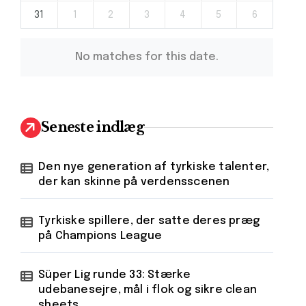
31
1
2
3
4
5
6
No matches for this date.
Seneste indlæg
Den nye generation af tyrkiske talenter,
der kan skinne på verdensscenen
Tyrkiske spillere, der satte deres præg
på Champions League
Süper Lig runde 33: Stærke
udebanesejre, mål i flok og sikre clean
sheets