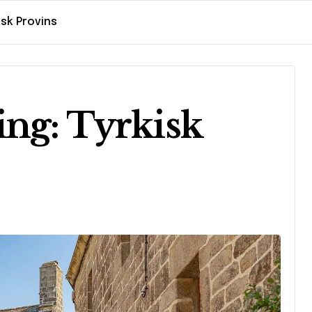
isk Provins
ng: Tyrkisk