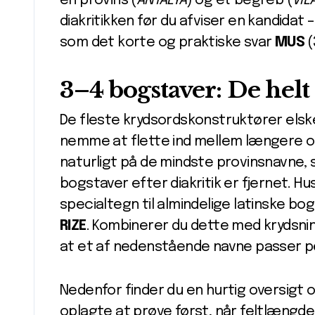
en provins (
ANTALYA
) og et begreb (
VIL
diakritikken før du afviser en kandidat 
som det korte og praktiske svar
MUS
(
3–4 bogstaver: De helt
De fleste krydsordskonstruktører elsker
nemme at flette ind mellem længere o
naturligt på de mindste provinsnavne, so
bogstaver efter diakritik er fjernet. Hu
specialtegn til almindelige latinske bog
RIZE
. Kombinerer du dette med krydsning
at et af nedenstående navne passer p
Nedenfor finder du en hurtig oversigt
oplagte at prøve først, når feltlængde