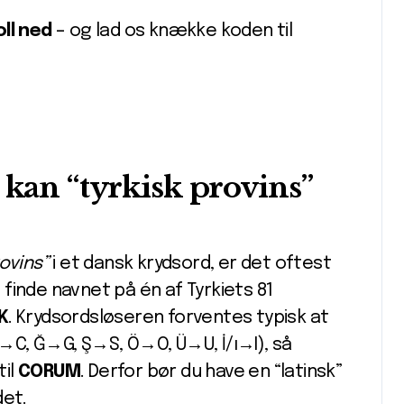
ll ned
– og lad os knække koden til
 kan “tyrkisk provins”
rovins”
i et dansk krydsord, er det oftest
finde navnet på én af Tyrkiets 81
K
. Krydsordsløseren forventes typisk at
→C, Ğ→G, Ş→S, Ö→O, Ü→U, İ/ı→I), så
til
CORUM
. Derfor bør du have en “latinsk”
det.