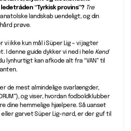
 ledetråden “Tyrkisk provins”?
Tre
 anatolske landskab uendeligt, og din
 hård prøve.
 vi ikke kun mål i Süper Lig – vi jagter
 I denne guide dykker vi ned i hele
Kend
u lynhurtigt kan afkode alt fra “VAN” til
anten.
er de mest almindelige svarlængder,
“CORUM”), og viser, hvordan fodboldklubber
e dine hemmelige hjælpere. Så uanset
ller garvet Süper Lig-nørd, er der guf til