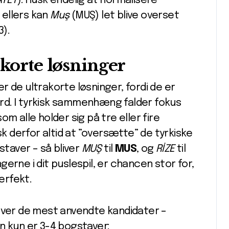
AYET
). Husk endelig at normalisere
– ellers kan
Muş
(MUŞ) let blive overset
3).
 korte løsninger
 de ultrakorte løsninger, fordi de er
rd. I tyrkisk sammenhæng falder fokus
m alle holder sig på tre eller fire
sk derfor altid at ”oversætte” de tyrkiske
staver – så bliver
MUŞ
til
MUS
, og
RİZE
til
erne i dit puslespil, er chancen stor for,
erfekt.
 over de mest anvendte kandidater –
n kun er 3-4 bogstaver: