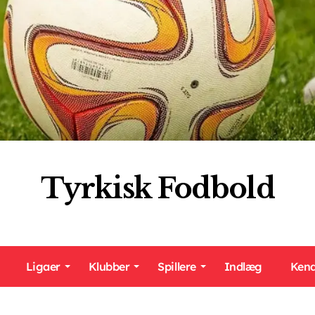
Tyrkisk Fodbold
Ligaer
Klubber
Spillere
Indlæg
Kend