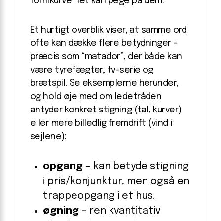
formkurve” let kan pege på dem.
Et hurtigt overblik viser, at samme ord
ofte kan dække flere betydninger –
præcis som “matador”, der både kan
være tyrefægter, tv-serie og
brætspil. Se eksemplerne herunder,
og hold øje med om ledetråden
antyder konkret stigning (tal, kurver)
eller mere billedlig fremdrift (vind i
sejlene):
opgang
– kan betyde stigning
i pris/konjunktur, men også en
trappeopgang i et hus.
øgning
– ren kvantitativ