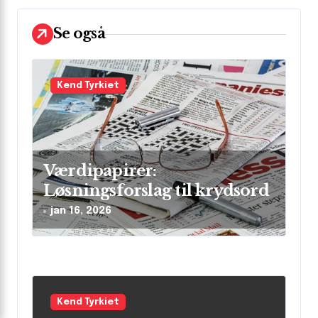
v
i
Se også
g
a
Kend Tyrkiet
t
i
o
n
Værdipapirer:
Løsningsforslag til krydsord
jan 16, 2026
Kend Tyrkiet