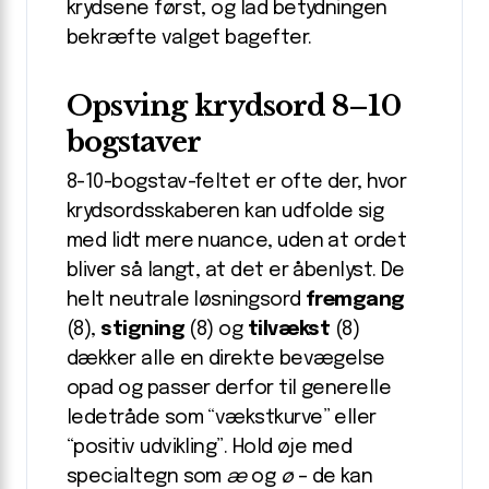
krydsene først, og lad betydningen
bekræfte valget bagefter.
Opsving krydsord 8–10
bogstaver
8-10-bogstav-feltet er ofte der, hvor
krydsordsskaberen kan udfolde sig
med lidt mere nuance, uden at ordet
bliver så langt, at det er åbenlyst. De
helt neutrale løsningsord
fremgang
(8),
stigning
(8) og
tilvækst
(8)
dækker alle en direkte bevægelse
opad og passer derfor til generelle
ledetråde som “vækstkurve” eller
“positiv udvikling”. Hold øje med
specialtegn som
æ
og
ø
– de kan