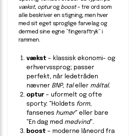
vækst
,
optur
og
boost
– tre ord som
alle beskriver en stigning, men hver
med sit eget sproglige farvelag og
dermed sine egne ”fingeraftryk” i
rammen.
vækst
– klassisk økonomi- og
erhvervssprog; passer
perfekt, når ledetråden
nævner
BNP
,
tal
eller
måltal
.
optur
– uformelt og ofte
sporty: ”Holdets
form
,
fansenes
humør
” eller bare
”En dag med
medvind
”.
boost
– moderne låneord fra