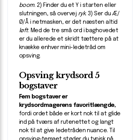
boom
. 2) Finder du et Y i starten eller
slutningen, så overvej
ryk
. 3) Ser du Æ/
Ø/Å i netmasken, er det næsten altid
løft
. Med de tre små ord i baghovedet
er du allerede et skridt tættere på at
knække enhver mini-ledetråd om
opsving.
Opsving krydsord 5
bogstaver
Fem bogstaver er
krydsordmagerens favoritlængde,
fordi ordet både er kort nok til at glide
ind på tværs af rutenettet og langt
nok til at give ledetråden nuance. Til
opsving-temaet støder du typisk på