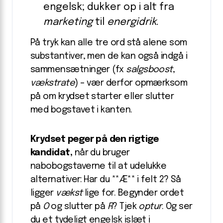
engelsk; dukker op i alt fra
marketing
til
energidrik
.
På tryk kan alle tre ord stå alene som
substantiver, men de kan også indgå i
sammensætninger (fx
salgsboost
,
vækstrate
) – vær derfor opmærksom
på om krydset starter eller slutter
med bogstavet i kanten.
Krydset peger på den rigtige
kandidat,
når du bruger
nabobogstaverne til at udelukke
alternativer: Har du **Æ** i felt 2? Så
ligger
vækst
lige for. Begynder ordet
på
O
og slutter på
R
? Tjek
optur
. Og ser
du et tydeligt engelsk islæt i