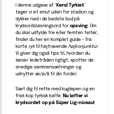
I denne udgave af “
Kend Tyrkiet
”
tager vi et smut uden for stadion og
dykker ned i de bedste bud på
krydsords­løsningsord for
opsving
. Om
du skal udfylde tre eller femten felter,
finder du her en komplet guide – fra
korte
ryk
til højtravende
højkonjunktur
.
Vi giver dig også tips til, hvordan du
læser ledetråden rigtigt, spotter de
snedige sammensætninger og
udnytter æ/ø/å til din fordel.
Sæt dig til rette med kuglepen og en
frisk kop tyrkisk kaffe:
Nu løfter vi
krydsordet op på Süper Lig-niveau!