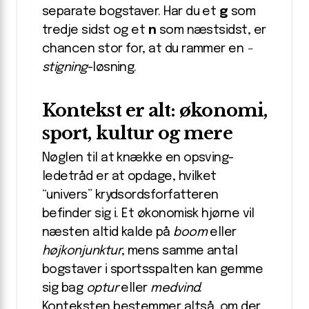
separate bogstaver. Har du et
g
som
tredje sidst og et
n
som næstsidst, er
chancen stor for, at du rammer en
-
stigning
-løsning.
Kontekst er alt: økonomi,
sport, kultur og mere
Nøglen til at knække en opsving-
ledetråd er at opdage, hvilket
“univers” krydsordsforfatteren
befinder sig i. Et økonomisk hjørne vil
næsten altid kalde på
boom
eller
højkonjunktur
, mens samme antal
bogstaver i sportsspalten kan gemme
sig bag
optur
eller
medvind
.
Konteksten bestemmer altså, om der