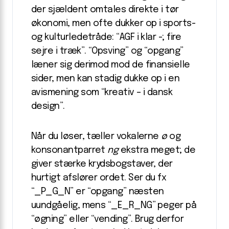
der sjældent omtales direkte i tør
økonomi, men ofte dukker op i sports-
og kulturledetråde: “AGF i klar ­-; fire
sejre i træk”. “Opsving” og “opgang”
læner sig derimod mod de finansielle
sider, men kan stadig dukke op i en
avismening som “kreativ – i dansk
design”.
Når du løser, tæller vokalerne
ø
og
konsonantparret
ng
ekstra meget; de
giver stærke krydsbogstaver, der
hurtigt afslører ordet. Ser du fx
“_P_G_N” er “opgang” næsten
uundgåelig, mens “_E_R_NG” peger på
“øgning” eller “vending”. Brug derfor