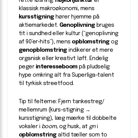
rette løsning:
højkonjunktur
er
klassisk makroøkonomi, mens
kursstigning
hører hjemme på
aktiemarkedet.
Genoplivning
bruges
tit i sundhed eller kultur (“genoplivning
af 90’er-hits”), mens
opblomstring
og
genopblomstring
indikerer et mere
organisk eller kreativt løft. Endelig
peger
interesseboom
på pludselig
hype omkring alt fra Superliga-talent
til tyrkisk streetfood.
Tip til felterne: Fjern tankestreg/
mellemrum (kurs-stigning →
kursstigning), læg mærke til dobbelte
vokaler i
boom
, og husk, at
gn
i
opblomstring
altid tæller som to