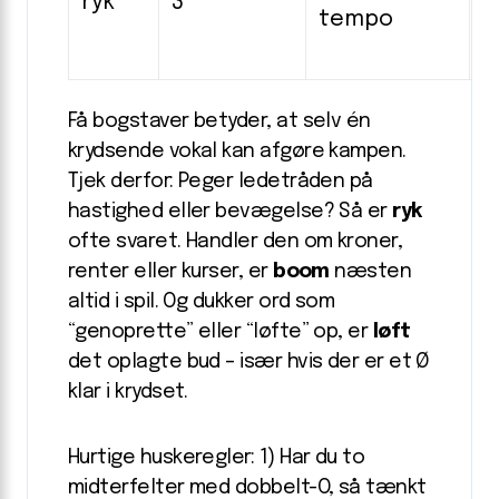
ryk
3
tempo
“
o
Få bogstaver betyder, at selv én
krydsende vokal kan afgøre kampen.
Tjek derfor: Peger ledetråden på
hastighed eller bevægelse? Så er
ryk
ofte svaret. Handler den om kroner,
renter eller kurser, er
boom
næsten
altid i spil. Og dukker ord som
“genoprette” eller “løfte” op, er
løft
det oplagte bud – især hvis der er et Ø
klar i krydset.
Hurtige huskeregler: 1) Har du to
midterfelter med dobbelt-O, så tænkt