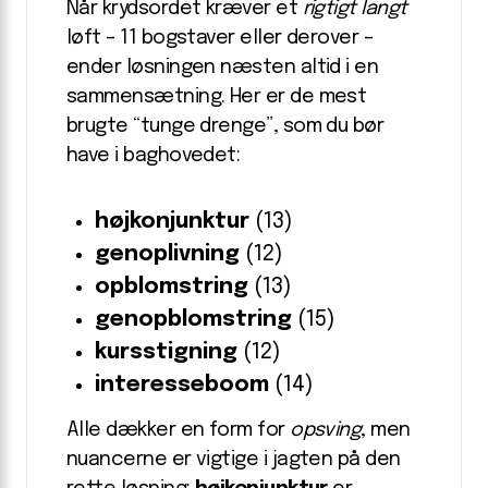
Når krydsordet kræver et
rigtigt langt
løft – 11 bogstaver eller derover –
ender løsningen næsten altid i en
sammensætning. Her er de mest
brugte “tunge drenge”, som du bør
have i baghovedet:
højkonjunktur
(13)
genoplivning
(12)
opblomstring
(13)
genopblomstring
(15)
kursstigning
(12)
interesseboom
(14)
Alle dækker en form for
opsving
, men
nuancerne er vigtige i jagten på den