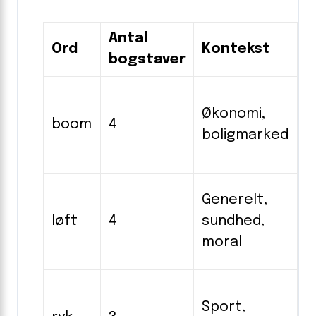
Antal
T
Ord
Kontekst
bogstaver
l
“
Økonomi,
v
boom
4
boligmarked
“
o
“
Generelt,
o
løft
4
sundhed,
“
moral
o
“
Sport,
s