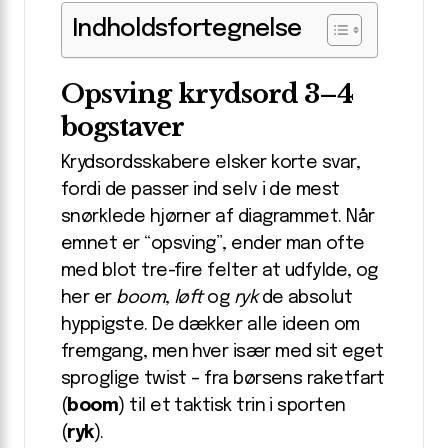
Indholdsfortegnelse
Opsving krydsord 3–4
bogstaver
Krydsordsskabere elsker korte svar,
fordi de passer ind selv i de mest
snørklede hjørner af diagrammet. Når
emnet er “opsving”, ender man ofte
med blot tre-fire felter at udfylde, og
her er
boom
,
løft
og
ryk
de absolut
hyppigste. De dækker alle ideen om
fremgang, men hver især med sit eget
sproglige twist – fra børsens raketfart
(
boom
) til et taktisk trin i sporten
(
ryk
).