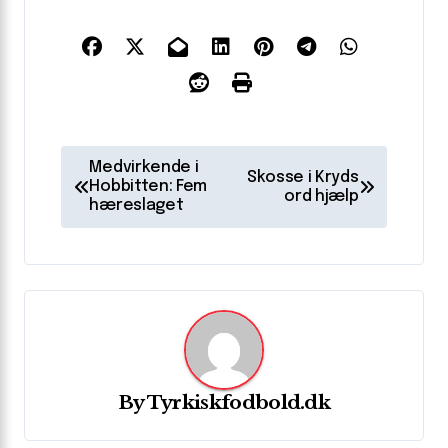
I
Medvirkende i
Skosse i Kryds
n
Hobbitten: Fem
ord hjælp
hæreslaget
d
l
æ
g
s
n
By
Tyrkiskfodbold.dk
a