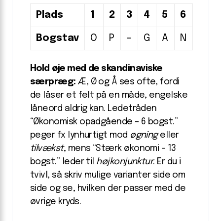
Plads
1
2
3
4
5
6
Bogstav
O
P
–
G
A
N
Hold øje med de skandinaviske
særpræg:
Æ, Ø og Å ses ofte, fordi
de låser et felt på en måde, engelske
låneord aldrig kan. Ledetråden
“Økonomisk opadgående – 6 bogst.”
peger fx lynhurtigt mod
øgning
eller
tilvækst
, mens “Stærk økonomi – 13
bogst.” leder til
højkonjunktur
. Er du i
tvivl, så skriv mulige varianter side om
side og se, hvilken der passer med de
øvrige kryds.