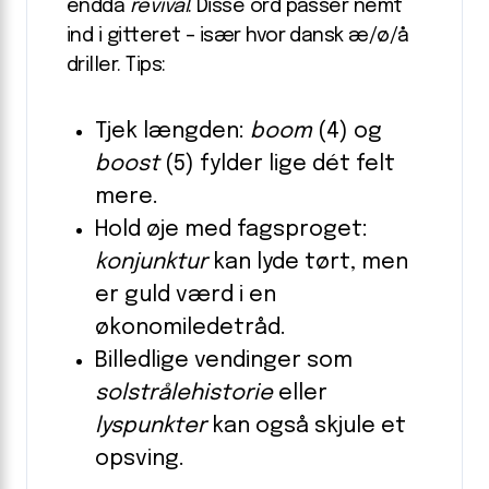
endda
revival
. Disse ord passer nemt
ind i gitteret – især hvor dansk æ/ø/å
driller. Tips:
Tjek længden:
boom
(4) og
boost
(5) fylder lige dét felt
mere.
Hold øje med fagsproget:
konjunktur
kan lyde tørt, men
er guld værd i en
økonomiledetråd.
Billedlige vendinger som
solstrålehistorie
eller
lyspunkter
kan også skjule et
opsving.