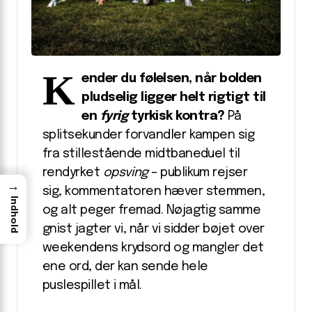
K
ender du følelsen, når bolden
pludselig ligger helt rigtigt til
en
fyrig
tyrkisk kontra?
På
splitsekunder forvandler kampen sig
fra stillestående midtbane­duel til
rendyrket
opsving
– publikum rejser
→
sig, kommentatoren hæver stemmen,
Indhold
og alt peger fremad. Nøjagtig samme
gnist jagter vi, når vi sidder bøjet over
weekendens krydsord og mangler det
ene ord, der kan sende hele
puslespillet i mål.