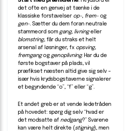
Start med præfikserne
: I krydsord er
det ofte en genvej at tænke i de
klassiske forstavelser
op-
,
frem-
og
gen-
. Sætter du dem foran neutrale
stammeord som
gang
,
livning
eller
blomstring
, får du straks et helt
arsenal af løsninger, fx
opsving
,
fremgang
og
genoplivning
. Har du de
første bogstaver på plads, vil
præfikset næsten altid give sig selv –
især hvis krydsbogstaverne signalerer
et begyndende “o”, “f” eller “g”.
Et andet greb er at vende ledetråden
på hovedet: spørg dig selv “hvad er
det modsatte af
nedgang
?” Svarene
kan være helt direkte (
stigning
), men