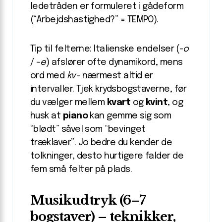
ledetråden er formuleret i gådeform
(“Arbejdshastighed?” = TEMPO).
Tip til felterne: Italienske endelser (-
o
/ –
e
) afslører ofte dynamikord, mens
ord med
kv-
nærmest altid er
intervaller. Tjek krydsbogstaverne, før
du vælger mellem
kvart
og
kvint
, og
husk at
piano
kan gemme sig som
“blødt” såvel som “bevinget
træklaver”. Jo bedre du kender de
tolkninger, desto hurtigere falder de
fem små felter på plads.
Musikudtryk (6–7
bogstaver) – teknikker,