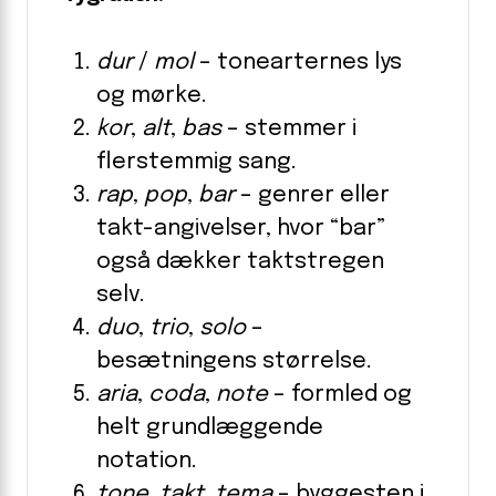
dur
/
mol
– tonearternes lys
og mørke.
kor
,
alt
,
bas
– stemmer i
flerstemmig sang.
rap
,
pop
,
bar
– genrer eller
takt-angivelser, hvor “bar”
også dækker taktstregen
selv.
duo
,
trio
,
solo
–
besætningens størrelse.
aria
,
coda
,
note
– formled og
helt grundlæggende
notation.
tone
,
takt
,
tema
– byggesten i