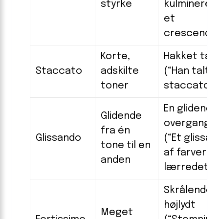
styrke
kulminerede
et
crescendo
Korte,
Hakket tal
Staccato
adskilte
(“Han talte
toner
staccato”)
En glidende
Glidende
overgang
fra én
Glissando
(“Et glissa
tone til en
af farver p
anden
lærredet”)
Skrålende
højlydt
Meget