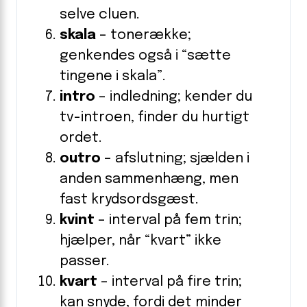
selve cluen.
skala
– tone­række;
genkendes også i “sætte
tingene i skala”.
intro
– indledning; kender du
tv-introen, finder du hurtigt
ordet.
outro
– afslutning; sjælden i
anden sammenhæng, men
fast krydsordsgæst.
kvint
– interval på fem trin;
hjælper, når “kvart” ikke
passer.
kvart
– interval på fire trin;
kan snyde, fordi det minder