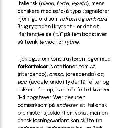
italiensk (
piano, forte, legato
), mens
danskere med æ/ø/å typisk signalerer
hjemlige ord som
refræn
og
omkvæd
.
Brug rygraden i krydset – er det et
“fartangivelse (it.)” på fem bogstaver,
så tænk
tempo
før
rytme
.
Tjek også om konstruktøren leger med
forkortelser
. Notationer som
rit.
(ritardando),
cresc.
(crescendo) og
acc.
(accelerando) fylder få felter og
dukker ofte op, især når feltet kræver
3-4 bogstaver. Vær desuden
opmærksom på
endelser
: et italiensk
ord mister sjældent sin vokal, men en
dansk løsningsvariant kan skifte fra