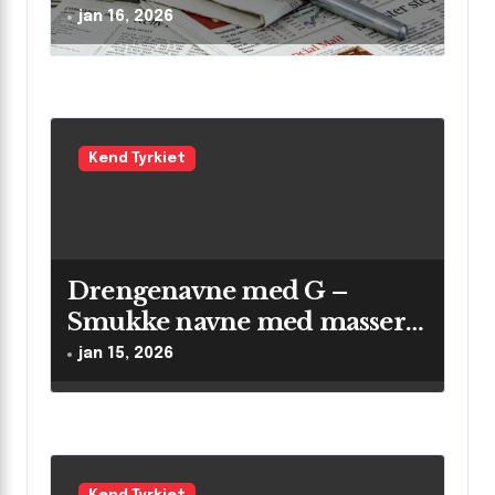
jan 16, 2026
Kend Tyrkiet
Drengenavne med G –
Smukke navne med masser
af betydning
jan 15, 2026