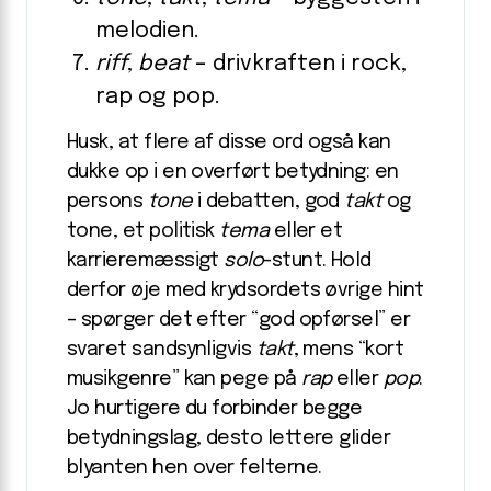
melodien.
riff
,
beat
– drivkraften i rock,
rap og pop.
Husk, at flere af disse ord også kan
dukke op i en overført betydning: en
persons
tone
i debatten, god
takt
og
tone, et politisk
tema
eller et
karrieremæssigt
solo
-stunt. Hold
derfor øje med krydsordets øvrige hint
– spørger det efter “god opførsel” er
svaret sandsynligvis
takt
, mens “kort
musikgenre” kan pege på
rap
eller
pop
.
Jo hurtigere du forbinder begge
betydningslag, desto lettere glider
blyanten hen over felterne.