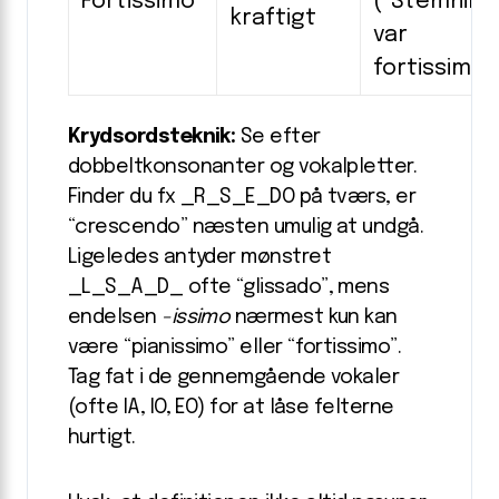
Fortissimo
(“Stemning
kraftigt
var
fortissimo”
Krydsordsteknik:
Se efter
dobbeltkonsonanter og vokalpletter.
Finder du fx _R_S_E_DO på tværs, er
“crescendo” næsten umulig at undgå.
Ligeledes antyder mønstret
_L_S_A_D_ ofte “glissado”, mens
endelsen
-issimo
nærmest kun kan
være “pianissimo” eller “fortissimo”.
Tag fat i de gennemgående vokaler
(ofte IA, IO, EO) for at låse felterne
hurtigt.