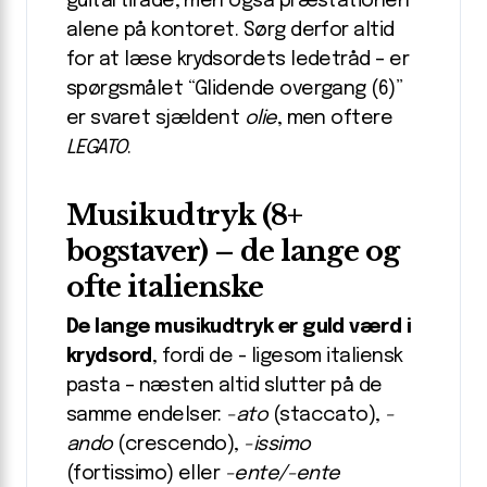
guitartirade, men også præstationen
alene på kontoret. Sørg derfor altid
for at læse krydsordets ledetråd – er
spørgsmålet “Glidende overgang (6)”
er svaret sjældent
olie
, men oftere
LEGATO
.
Musikudtryk (8+
bogstaver) – de lange og
ofte italienske
De lange musikudtryk er guld værd i
krydsord
, fordi de ­- ligesom italiensk
pasta – næsten altid slutter på de
samme endelser:
-ato
(staccato),
-
ando
(crescendo),
-issimo
(fortissimo) eller
-ente/-ente