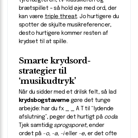
brætspillet – så hold øje med ord, der
kan være
triple threat
. Jo hurtigere du
spotter de skjulte musikreferencer,
desto hurtigere kommer resten af
krydset til at spille.
Smarte krydsord-
strategier til
‘musikudtryk’
Når du sidder med et drilsk felt, så lad
krydsbogstaverne
gøre det tunge
arbejde: har du fx _ _ A T til “lydende
afslutning”, peger det hurtigt på
coda
.
Tjek samtidig
sprogsporet
; ender
ordet på
-o, -a, -i
eller
-e
, er det ofte