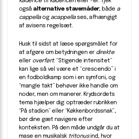
kadence
til
kadencen
eller
-er
. Tjek
også
alternative stavemåder
; både
a
cappella
og
acappella
ses, afhængigt
af avisens regelsæt.
Husk til sidst at læse spørgsmålet for
at afgøre om betydningen er
direkte
eller
overført
. “Stigende intensitet”
kan lige så vel være et “crescendo” i
en fodboldkamp som i en symfoni, og
“mangle takt” behøver ikke handle om
noder, men om manerer. Krydsordets
tema hjælper dig: optræder rubrikken
“På stadion” eller “Køkkenbordssnak”,
bør dine gæt navigere efter
konteksten. På den måde undgår du at
mase en musikalsk
tritonus
ind, hvor