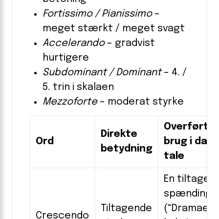
Fortissimo / Pianissimo
–
meget stærkt / meget svagt
Accelerando
– gradvist
hurtigere
Subdominant / Dominant
– 4. /
5. trin i skalaen
Mezzoforte
– moderat styrke
Overført
Direkte
Ord
brug i dagl
betydning
tale
En tiltagen
spænding
Tiltagende
(“Dramaet
Crescendo