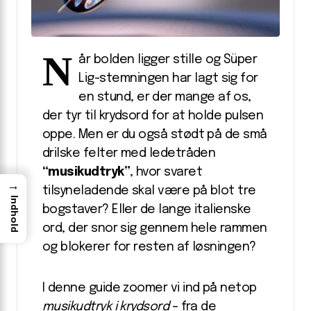
N
år bolden ligger stille og Süper
Lig-stemningen har lagt sig for
en stund, er der mange af os,
der tyr til krydsord for at holde pulsen
oppe. Men er du også stødt på de små
drilske felter med ledetråden
“musikudtryk”
, hvor svaret
→
tilsyneladende skal være på blot tre
Indhold
bogstaver? Eller de lange italienske
ord, der snor sig gennem hele rammen
og blokerer for resten af løsningen?
I denne guide zoomer vi ind på netop
musikudtryk i krydsord
– fra de