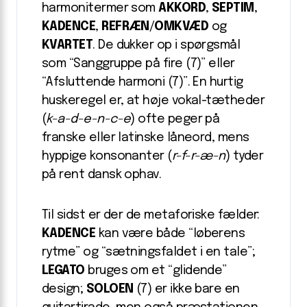
harmonitermer som
AKKORD
,
SEPTIM
,
KADENCE
,
REFRÆN
/
OMKVÆD
og
KVARTET
. De dukker op i spørgsmål
som “Sanggruppe på fire (7)” eller
“Afsluttende harmoni (7)”. En hurtig
huskeregel er, at høje vokal-tætheder
(
k-a-d-e-n-c-e
) ofte peger på
franske eller latinske låneord, mens
hyppige konsonanter (
r-f-r-æ-n
) tyder
på rent dansk ophav.
Til sidst er der de metaforiske fælder:
KADENCE
kan være både “løberens
rytme” og “sætningsfaldet i en tale”;
LEGATO
bruges om et “glidende”
design;
SOLOEN
(7) er ikke bare en