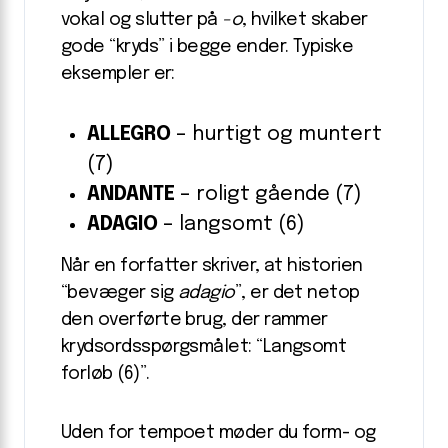
vokal og slutter på
-o
, hvilket skaber
gode “kryds” i begge ender. Typiske
eksempler er:
ALLEGRO
– hurtigt og muntert
(7)
ANDANTE
– roligt gående (7)
ADAGIO
– langsomt (6)
Når en forfatter skriver, at historien
“bevæger sig
adagio
”, er det netop
den overførte brug, der rammer
krydsordsspørgsmålet: “Langsomt
forløb (6)”.
Uden for tempoet møder du form- og