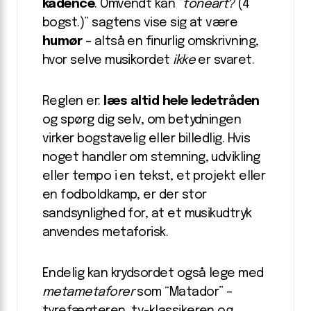
kadence
. Omvendt kan “
toneart?
(4
bogst.)” sagtens vise sig at være
humør
– altså en finurlig omskrivning,
hvor selve musikordet
ikke
er svaret.
Reglen er:
læs altid hele ledetråden
og spørg dig selv, om betydningen
virker bogstavelig eller billedlig. Hvis
noget handler om stemning, udvikling
eller tempo i en tekst, et projekt eller
en fodboldkamp, er der stor
sandsynlighed for, at et musikudtryk
anvendes metaforisk.
Endelig kan krydsordet også lege med
metametaforer
som “Matador” –
tyrefægteren, tv-klassikeren og