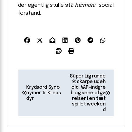
der egentlig skulle stå
harmoni
i social
forstand.
I
Süper Lig runde
n
9: skarpe udeh
Krydsord Syno
old, VAR-indgre
d
nymer til Krebs
b og sene afgø
dyr
relser i en tæt
l
spillet weeken
d
æ
g