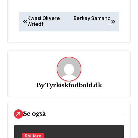
I
Kwasi Okyere
Berkay Samanc
n
Wriedt
ı
d
l
æ
g
s
By
Tyrkiskfodbold.dk
n
a
v
Se også
i
g
Spillere