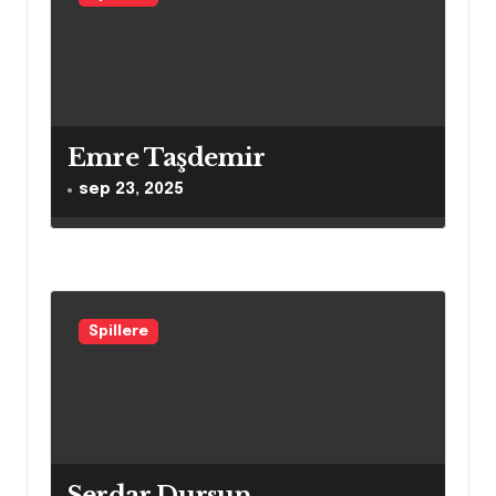
a
t
i
o
n
Emre Taşdemir
sep 23, 2025
Spillere
Serdar Dursun