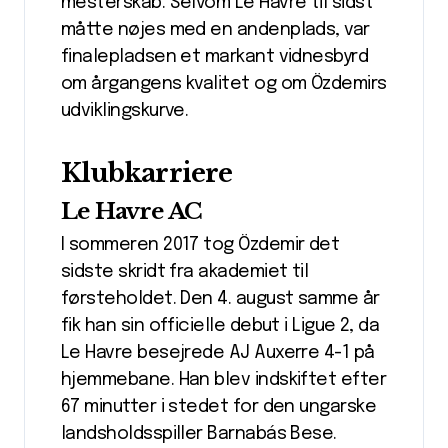
mesterskab. Selvom Le Havre til sidst
måtte nøjes med en andenplads, var
finalepladsen et markant vidnesbyrd
om årgangens kvalitet og om Özdemirs
udviklingskurve.
Klubkarriere
Le Havre AC
I sommeren 2017 tog Özdemir det
sidste skridt fra akademiet til
førsteholdet. Den 4. august samme år
fik han sin officielle debut i Ligue 2, da
Le Havre besejrede AJ Auxerre 4-1 på
hjemmebane. Han blev indskiftet efter
67 minutter i stedet for den ungarske
landsholdsspiller Barnabás Bese.