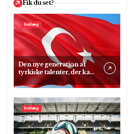
Fik du set?
Indlæg
Den nye generation af
tyrkiske talenter, der kan
skinne på verdensscenen
Indlæg