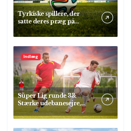
Tyrkiske spillere, der
satte deres præg på
Champions League
Indlæg
Süper Lig runde 33:
Stærke udebanesejre,
mål i flok og sikre clean
sheets