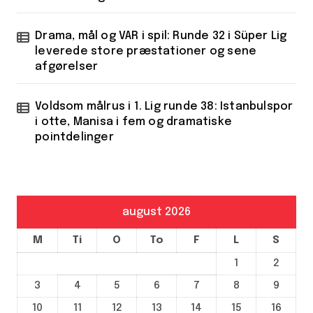
Drama, mål og VAR i spil: Runde 32 i Süper Lig
leverede store præstationer og sene
afgørelser
Voldsom målrus i 1. Lig runde 38: Istanbulspor
i otte, Manisa i fem og dramatiske
pointdelinger
august 2026
M
Ti
O
To
F
L
S
1
2
3
4
5
6
7
8
9
10
11
12
13
14
15
16