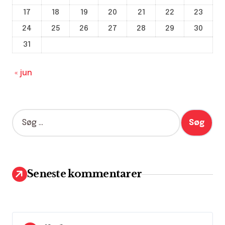
17
18
19
20
21
22
23
24
25
26
27
28
29
30
31
« jun
S
ø
g
e
f
t
Seneste kommentarer
e
r
: