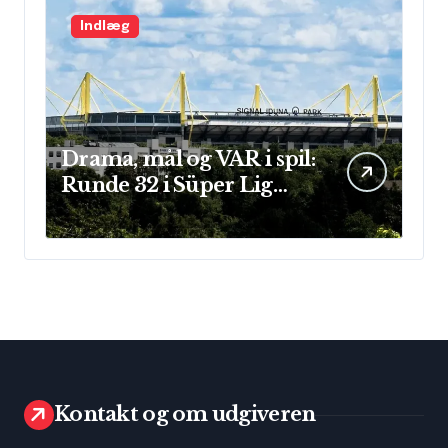
Indlæg
Drama, mål og VAR i spil:
Runde 32 i Süper Lig
leverede store
præstationer og sene
afgørelser
Kontakt og om udgiveren