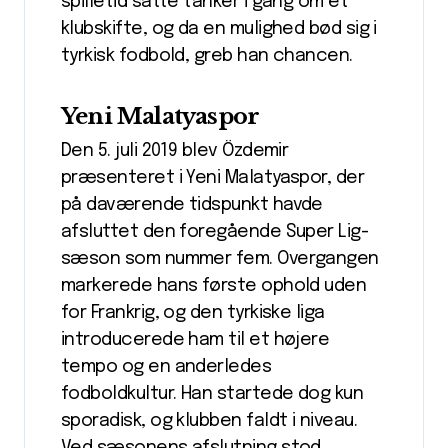
spilletid satte tanker i gang om et
klubskifte, og da en mulighed bød sig i
tyrkisk fodbold, greb han chancen.
Yeni Malatyaspor
Den 5. juli 2019 blev Özdemir
præsenteret i Yeni Malatyaspor, der
på daværende tidspunkt havde
afsluttet den foregående Super Lig-
sæson som nummer fem. Overgangen
markerede hans første ophold uden
for Frankrig, og den tyrkiske liga
introducerede ham til et højere
tempo og en anderledes
fodboldkultur. Han startede dog kun
sporadisk, og klubben faldt i niveau.
Ved sæsonens afslutning stod