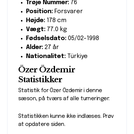
Trøje Nummer:
76
Position:
Forsvarer
Højde:
178 cm
Vægt:
77.0 kg
Fødselsdato:
05/02-1998
Alder:
27 år
Nationalitet:
Türkiye
Özer Özdemir
Statistikker
Statistik for Özer Özdemir i denne
sæson, på tværs af alle turneringer:
Statistikken kunne ikke indlæses. Prøv
at opdatere siden.