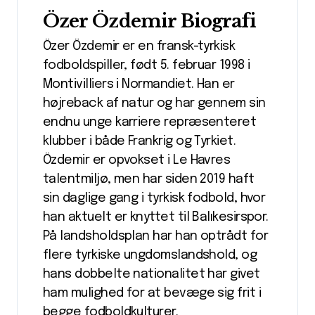
Özer Özdemir Biografi
Özer Özdemir er en fransk-tyrkisk
fodboldspiller, født 5. februar 1998 i
Montivilliers i Normandiet. Han er
højreback af natur og har gennem sin
endnu unge karriere repræsenteret
klubber i både Frankrig og Tyrkiet.
Özdemir er opvokset i Le Havres
talentmiljø, men har siden 2019 haft
sin daglige gang i tyrkisk fodbold, hvor
han aktuelt er knyttet til Balıkesirspor.
På landsholdsplan har han optrådt for
flere tyrkiske ungdomslandshold, og
hans dobbelte nationalitet har givet
ham mulighed for at bevæge sig frit i
begge fodboldkulturer.