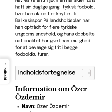
Havres talentmiljø, men har siden 2019
haft sin daglige gang i tyrkisk fodbold,
hvor han aktuelt er knyttet til
Balıkesirspor. På landsholdsplan har
han optrådt for flere tyrkiske
ungdomslandshold, og hans dobbelte
nationalitet har givet ham mulighed
for at bevæge sig frit i begge
fodboldkulturer.
→
Indhold
Indholdsfortegnelse
Information om Özer
Özdemir
Navn:
Özer Özdemir