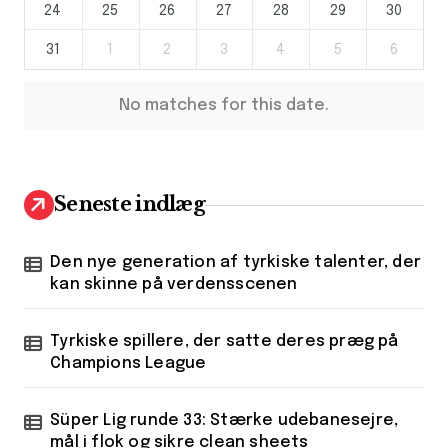
24
25
26
27
28
29
30
31
1
2
3
4
5
6
No matches for this date.
Seneste indlæg
Den nye generation af tyrkiske talenter, der
kan skinne på verdensscenen
Tyrkiske spillere, der satte deres præg på
Champions League
Süper Lig runde 33: Stærke udebanesejre,
mål i flok og sikre clean sheets