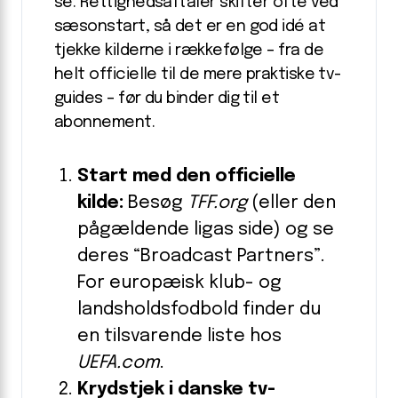
se. Rettighedsaftaler skifter ofte ved
sæson­start, så det er en god idé at
tjekke kilderne i rækkefølge – fra de
helt officielle til de mere praktiske tv-
guides – før du binder dig til et
abonnement.
Start med den officielle
kilde:
Besøg
TFF.org
(eller den
pågældende ligas side) og se
deres “Broadcast Partners”.
For europæisk klub- og
landsholdsfodbold finder du
en tilsvarende liste hos
UEFA.com
.
Krydstjek i danske tv-