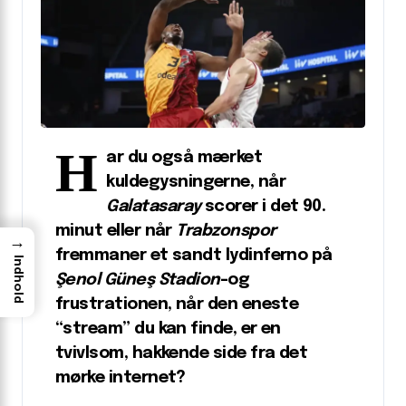
H
ar du også mærket
kuldegysningerne, når
Galatasaray
scorer i det 90.
minut eller når
Trabzonspor
→
fremmaner et sandt lydinferno på
Indhold
Şenol Güneş Stadion
-og
frustrationen, når den eneste
“stream” du kan finde, er en
tvivlsom, hakkende side fra det
mørke internet?