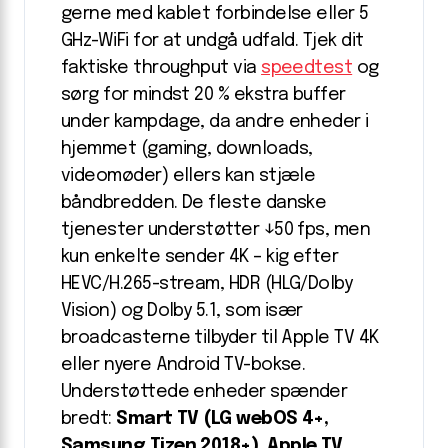
gerne med kablet forbindelse eller 5
GHz-WiFi for at undgå udfald. Tjek dit
faktiske throughput via
speedtest
og
sørg for mindst 20 % ekstra buffer
under kampdage, da andre enheder i
hjemmet (gaming, downloads,
videomøder) ellers kan stjæle
båndbredden. De fleste danske
tjenester understøtter ↓50 fps, men
kun enkelte sender 4K – kig efter
HEVC/H.265-stream, HDR (HLG/Dolby
Vision) og Dolby 5.1, som især
broadcasterne tilbyder til Apple TV 4K
eller nyere Android TV-bokse.
Understøttede enheder spænder
bredt:
Smart TV (LG webOS 4+,
Samsung Tizen 2018+), Apple TV,