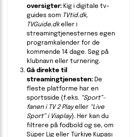
oversigter:
Kig i digitale tv-
guides som
TVtid.dk
,
TVGuide.dk
eller i
streamingtjenesternes egen
programkalender for de
kommende 14 dage. Søg på
klubnavn eller turnering.
Gå direkte til
streamingtjenesten:
De
fleste platforme har en
sportsside (f.eks.
“Sport”-
fanen i TV 2 Play
eller
“Live
Sport” i Viaplay
). Her kan du
filtrere på fodbold og se, om
Süper Lig eller Türkiye Kupası