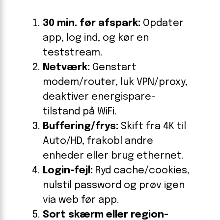
30 min. før afspark:
Opdater
app, log ind, og kør en
teststream.
Netværk:
Genstart
modem/router, luk VPN/proxy,
deaktiver energispare-
tilstand på WiFi.
Buffering/frys:
Skift fra 4K til
Auto/HD, frakobl andre
enheder eller brug ethernet.
Login-fejl:
Ryd cache/cookies,
nulstil password og prøv igen
via web før app.
Sort skærm eller region-