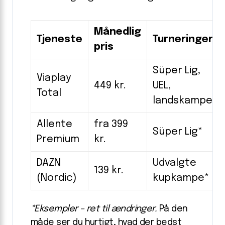
Månedlig
Tjeneste
Turneringer
pris
Süper Lig,
Viaplay
449 kr.
UEL,
Total
landskampe*
Allente
fra 399
Süper Lig*
Premium
kr.
DAZN
Udvalgte
139 kr.
(Nordic)
kupkampe*
*Eksempler – ret til ændringer.
På den
måde ser du hurtigt, hvad der bedst