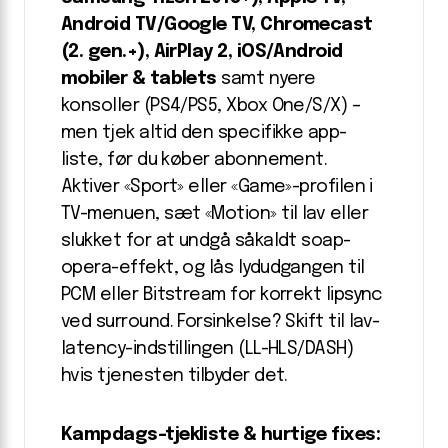
Android TV/Google TV, Chromecast
(2. gen.+), AirPlay 2, iOS/Android
mobiler & tablets
samt nyere
konsoller (PS4/PS5, Xbox One/S/X) –
men tjek altid den specifikke app-
liste, før du køber abonnement.
Aktiver «Sport» eller «Game»-profilen i
TV-menuen, sæt «Motion» til lav eller
slukket for at undgå såkaldt soap-
opera-effekt, og lås lydudgangen til
PCM eller Bitstream for korrekt lipsync
ved surround. Forsinkelse? Skift til lav-
latency-indstillingen (LL-HLS/DASH)
hvis tjenesten tilbyder det.
Kampdags-tjekliste & hurtige fixes: