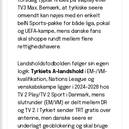
torsdag typisk findes på Viaplay eller
TV3 Max. Bemærk, at tyrkiske seere
omvendt kan nøjes med én enkelt
beIN Sports-pakke for både liga, pokal
og UEFA-kampe, mens danske fans
skal shoppe rundt mellem flere
rettighedshavere.
Landsholdsfodbolden følger sin egen
logik:
Tyrkiets A-landshold
i EM-/VM-
kvalifikation, Nations League og
venskabskampe ligger i 2024-2028 hos
TV 2 Play/TV 2 Sport i Danmark, mens
slutrunder (EM/VM) er delt mellem DR
og TV 2. I Tyrkiet sender TRT gratis over
antenne, men danske seere er
underlagt geoblokering og skal bruge