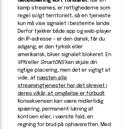
Geoblokering kort forklaret:
Når en
kamp streames, er rettighederne som
regel solgt territorielt, så en tjeneste
kun må vise signalet i bestemte lande.
Derfor tjekker både app og web-player
din IP-adresse – er den dansk, får du
adgang; er den tyrkisk eller
amerikansk, bliver signalet blokeret. En
VPN
eller
SmartDNS
kan skjule din
rigtige placering, men det er vigtigt at
vide, at
næsten alle
streamingtjenester har det skrevet i
deres vilkår, at omgåelse er forbudt
.
Konsekvensen kan være midlertidig
spærring, permanent lukning af
kontoen eller, i værste fald, en
regning for brud på ophavsretten. Med