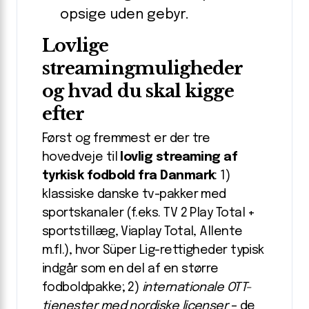
opsige uden gebyr.
Lovlige
streamingmuligheder
og hvad du skal kigge
efter
Først og fremmest er der tre
hovedveje til
lovlig streaming af
tyrkisk fodbold fra Danmark
: 1)
klassiske danske tv-pakker med
sportskanaler (f.eks. TV 2 Play Total +
sportstillæg, Viaplay Total, Allente
m.fl.), hvor Süper Lig-rettigheder typisk
indgår som en del af en større
fodboldpakke; 2)
internationale OTT-
tjenester med nordiske licenser
– de