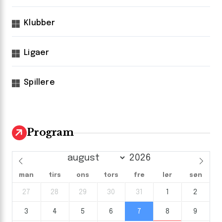
Klubber
Ligaer
Spillere
Program
man
tirs
ons
tors
fre
lør
søn
27
28
29
30
31
1
2
3
4
5
6
7
8
9