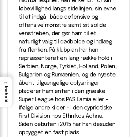
midtbanespiller. Han er kendt for sin
løbevillighed langs sidelinjen, sin evne
til at indgå i både defensive og
offensive mønstre samt sit solide
venstreben, der gør ham til et
naturligt valg til dødbolde og indlæg
fra flanken. På klubplan har han
repræsenteret en lang række hold i
Serbien, Norge, Tyrkiet, Holland, Polen,
Bulgarien og Rumænien, og de nyeste
→
åbent tilgængelige oplysninger
Indhold
placerer ham enten i den græske
Super League hos PAS Lamia eller –
ifølge andre kilder – i den cypriotiske
First Division hos Ethnikos Achna.
Siden debuten i 2015 har han desuden
opbygget en fast plads i