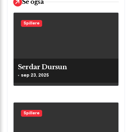
Se også
i
g
a
Spillere
t
i
o
n
Serdar Dursun
sep 23, 2025
Spillere