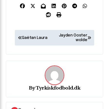
I
Jayden Ooster
Gaëtan Laura
n
wolde
d
l
æ
g
s
By
Tyrkiskfodbold.dk
n
a
v