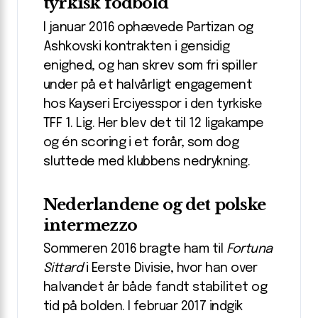
tyrkisk fodbold
I januar 2016 ophævede Partizan og
Ashkovski kontrakten i gensidig
enighed, og han skrev som fri spiller
under på et halvårligt engagement
hos Kayseri Erciyesspor i den tyrkiske
TFF 1. Lig. Her blev det til 12 ligakampe
og én scoring i et forår, som dog
sluttede med klubbens nedrykning.
Nederlandene og det polske
intermezzo
Sommeren 2016 bragte ham til
Fortuna
Sittard
i Eerste Divisie, hvor han over
halvandet år både fandt stabilitet og
tid på bolden. I februar 2017 indgik