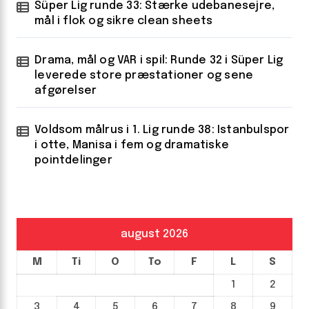
Süper Lig runde 33: Stærke udebanesejre,
mål i flok og sikre clean sheets
Drama, mål og VAR i spil: Runde 32 i Süper Lig
leverede store præstationer og sene
afgørelser
Voldsom målrus i 1. Lig runde 38: Istanbulspor
i otte, Manisa i fem og dramatiske
pointdelinger
august 2026
M
Ti
O
To
F
L
S
1
2
3
4
5
6
7
8
9