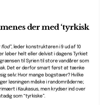
d menes der med ‘tyrkisk
 flod”
, leder konstruktøren i 9 ud af 10
r løber helt eller delvist i dagens Tyrkiet
grænsen til Syrien til store vandårer som
rak. Det er derfor smart først at tænke
 sig selv: Hvor mange bogstaver? Hvilke
gger løsningen måske i rand­områderne;
rimært i Kaukasus, men krydser ind over
tadig som “tyrkiske”.