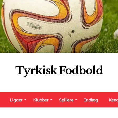
Tyrkisk Fodbold
Ligaer
Klubber
Spillere
Indlæg
Kend