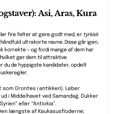
gstaver): Asi, Aras, Kura
ler fire felter at gøre godt med, er
tyrkisk
håndfuld ultrakorte navne. Disse går igen,
isk korrekte – og fordi mange af dem har
vilket gør dem til attraktive
er du de hyppigste kandidater, opdelt
huskeregler.
dt som Orontes i antikken). Løber
ud i Middelhavet ved Samandağ. Dukker
rien” eller “Antiokia”.
 Den længste af Kaukasusfloderne;