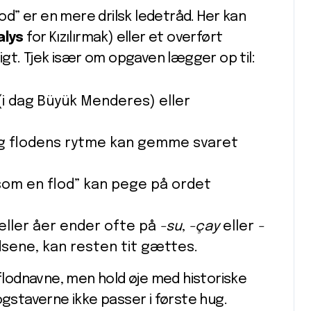
lod” er en mere drilsk ledetråd. Her kan
alys
for Kızılırmak) eller et overført
ligt. Tjek især om opgaven lægger op til:
(i dag Büyük Menderes) eller
g flodens rytme kan gemme svaret
 som en flod” kan pege på ordet
ller åer ender ofte på ­
-su
, ­
-çay
eller ­
-
ydsene, kan resten tit gættes.
lodnavne, men hold øje med historiske
ogstaverne ikke passer i første hug.