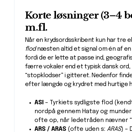
Korte løsninger (3–4 bo
m.fl.
Når en krydsordsskribent kun har tre el
flod
næsten altid et signal om én af en 
fordi de er lette at passe ind, geograf
færre vokaler end et typisk dansk ord, h
“stopklodser” i gitteret. Nedenfor find
efter længde og krydret med hurtige 
ASI
– Tyrkiets sydligste flod (ken
nordpå gennem Hatay og munder 
ofte op, når ledetråden nævner “Sy
ARS / ARAS
(ofte uden s:
ARAS
) –