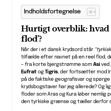
Indholdsfortegnelse
Hurtigt overblik: hva
flod’?
Når der i et dansk krydsord står
“tyrkisk
tilfælde efter navnet på en reel flod, de
– fra korte bjergstrømme som
Asi
ved 
Eufrat
og
Tigris
, der fortsætter mod I
på de faktiske geografi­svar og spørge
krydsbogstaver har jeg allerede? Og li
floder som Aras og Kura løber nemlig p
den tyrkiske grænse og tæller derfor s