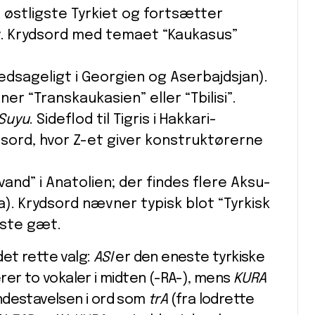
 østligste Tyrkiet og fortsætter
v. Krydsord med temaet “Kaukasus”
edsageligt i Georgien og Aserbajdsjan).
er “Transkaukasien” eller “Tbilisi”.
Suyu
. Sideflod til Tigris i Hakkari-
dsord, hvor Z-et giver konstruktørerne
vand” i Anatolien; der findes flere Aksu-
ta). Krydsord nævner typisk blot “Tyrkisk
rste gæt.
 det rette valg:
ASI
er den eneste tyrkiske
er to vokaler i midten (-RA-), mens
KURA
ndestavelsen i ord som
trA
(fra lodrette