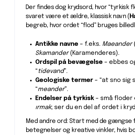
Der findes dog krydsord, hvor “tyrkisk f
svaret være et ældre, klassisk navn (
H
begreb, hvor ordet “flod” bruges billed
Antikke navne
– f.eks.
Maeander
Skamander
(Karamenderes).
Ordspil på bevægelse
– ebbes o
“
tidevand
”.
Geologiske termer
– “at sno sig
“
meander
”.
Endelser på tyrkisk
– små floder e
ırmak
; ser du en del af ordet i kr
Med andre ord: Start med de gængse f
betegnelser og kreative vinkler, hvis b