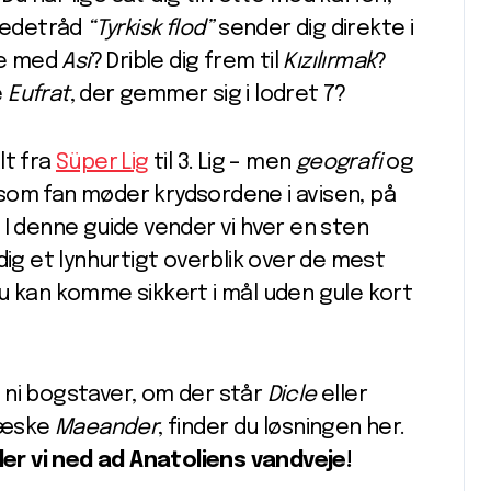
 ledetråd
“Tyrkisk flod”
sender dig direkte i
yde med
Asi
? Drible dig frem til
Kızılırmak
?
e
Eufrat
, der gemmer sig i lodret 7?
lt fra
Süper Lig
til 3. Lig – men
geografi
og
u som fan møder krydsordene i avisen, på
n. I denne guide vender vi hver en sten
dig et lynhurtigt overblik over de mest
u kan komme sikkert i mål uden gule kort
 ni bogstaver, om der står
Dicle
eller
græske
Maeander
, finder du løsningen her.
jler vi ned ad Anatoliens vandveje!