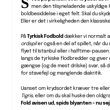
S
men den tilsyneladende uskyldige
boldbesiddelse i eget felt. Skal du sk
Eller er det i virkeligheden den klassisk
På
Tyrkisk Fodbold
dækker vi normalt a
ordspil
er også en del af spillet, når d
flyet til Istanbul eller i halftime-pause
langs de tyrkiske flodbredder og giver 
gængse (og de mest drilske) svar, så d
for stavefejl og manglende diakritik.
Uanset om krydsordet kræver tre eller
Tigris
, eller om du skal huske den old
Fold avisen ud, spids blyanten – nu se