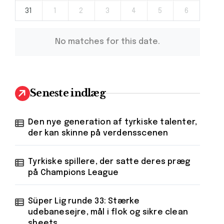
31
1
2
3
4
5
6
No matches for this date.
Seneste indlæg
Den nye generation af tyrkiske talenter,
der kan skinne på verdensscenen
Tyrkiske spillere, der satte deres præg
på Champions League
Süper Lig runde 33: Stærke
udebanesejre, mål i flok og sikre clean
sheets