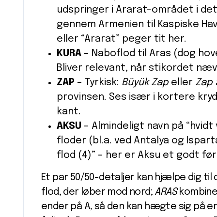
udspringer i Ararat-området i det
gennem Armenien til Kaspiske Ha
eller “Ararat” peger tit her.
KURA
– Naboflod til Aras (dog hov
Bliver relevant, når stikordet nævn
ZAP
– Tyrkisk:
Büyük Zap
eller
Zap 
provinsen. Ses især i kortere kry
kant.
AKSU
– Almindeligt navn på “hvidt 
floder (bl.a. ved Antalya og Ispar
flod (4)” – her er Aksu et godt fø
Et par 50/50-detaljer kan hjælpe dig til
flod, der løber mod nord;
ARAS
kombiner
ender på A, så den kan hægte sig på e