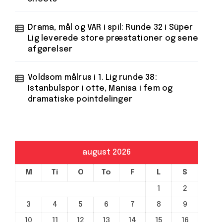
Drama, mål og VAR i spil: Runde 32 i Süper
Lig leverede store præstationer og sene
afgørelser
Voldsom målrus i 1. Lig runde 38:
Istanbulspor i otte, Manisa i fem og
dramatiske pointdelinger
august 2026
M
Ti
O
To
F
L
S
1
2
3
4
5
6
7
8
9
10
11
12
13
14
15
16