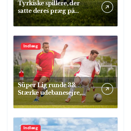
Tyrkiske spillere, der
satte deres præg på
Champions League
Indlæg
Süper Lig runde 33:
Stærke udebanesejre,
mål i flok og sikre clean
sheets
Indlæg