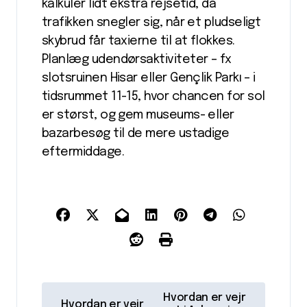
kalkulér lidt ekstra rejsetid, da
trafikken snegler sig, når et pludseligt
skybrud får taxierne til at flokkes.
Planlæg udendørsaktiviteter – fx
slotsruinen Hisar eller Gençlik Parkı – i
tidsrummet 11-15, hvor chancen for sol
er størst, og gem museums- eller
bazarbesøg til de mere ustadige
eftermiddage.
I
Hvordan er vejr
Hvordan er vejr