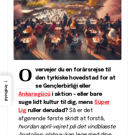
O
vervejer du en forårsrejse til
den tyrkiske hovedstad for at
→
se Gençlerbirliği eller
Indhold
Ankaragücü
i aktion – eller bare
suge lidt kultur til dig, mens
Süper
Lig
ruller derudad?
Så er det
afgørende første skridt at forstå,
hvordan april-vejret på det vindblæste