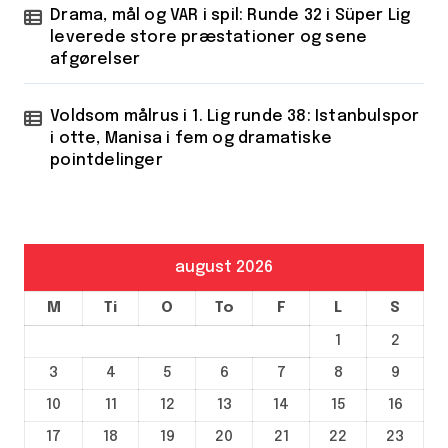
Drama, mål og VAR i spil: Runde 32 i Süper Lig
leverede store præstationer og sene
afgørelser
Voldsom målrus i 1. Lig runde 38: Istanbulspor
i otte, Manisa i fem og dramatiske
pointdelinger
august 2026
M
Ti
O
To
F
L
S
1
2
3
4
5
6
7
8
9
10
11
12
13
14
15
16
17
18
19
20
21
22
23