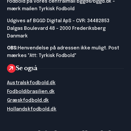
Fodbold på vores centralmail
bggd@bggd.dk
-
mærk mailen Tyrkisk Fodbold
Udgives af BGGD Digital ApS - CVR: 34482853
Dalgas Boulevard 48 - 2000 Frederiksberg
Danmark
OBS:
Henvendelse på adressen ikke muligt. Post
mærkes "Att: Tyrkisk Fodbold"
Se også
Australskfodbold.dk
Fodboldibrasilien.dk
Græskfodbold.dk
Hollandskfodbold.dk