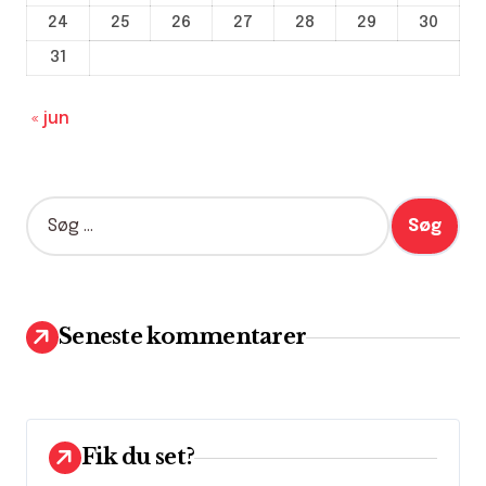
24
25
26
27
28
29
30
31
« jun
S
ø
g
e
f
t
Seneste kommentarer
e
r
:
Fik du set?