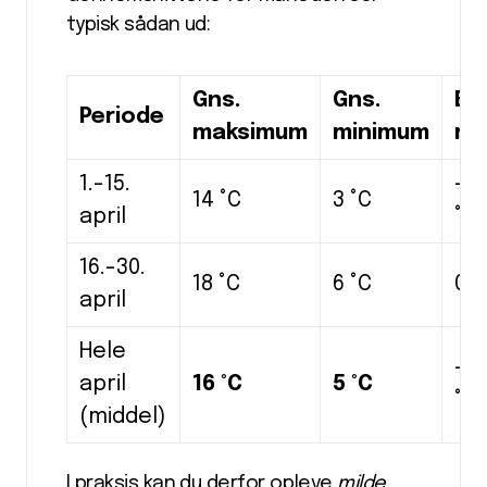
typisk sådan ud:
Gns.
Gns.
Ek
Periode
maksimum
minimum
må
1.-15.
-3 
14 °C
3 °C
april
°C
16.-30.
18 °C
6 °C
0 °
april
Hele
-3 
april
16 °C
5 °C
°C
(middel)
I praksis kan du derfor opleve
milde