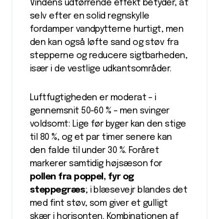
Vindens udtørrende effekt betyder, at
selv efter en solid regnskylle
fordamper vandpytterne hurtigt, men
den kan også løfte sand og støv fra
stepperne og reducere sigtbarheden,
især i de vestlige udkantsområder.
Luftfugtigheden er moderat – i
gennemsnit 50-60 % – men svinger
voldsomt: Lige før byger kan den stige
til 80 %, og et par timer senere kan
den falde til under 30 %. Foråret
markerer samtidig højsæson for
pollen fra poppel, fyr og
steppegræs
; i blæsevejr blandes det
med fint støv, som giver et gulligt
skær i horisonten. Kombinationen af