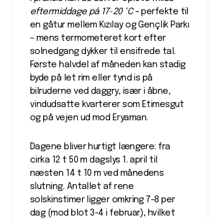
eftermiddage på 17-20 °C
– perfekte til
en gåtur mellem Kızılay og Gençlik Parkı
– mens termometeret kort efter
solnedgang dykker til ensifrede tal.
Første halvdel af måneden kan stadig
byde på let rim eller tynd is på
bilruderne ved daggry, især i åbne,
vindudsatte kvarterer som Etimesgut
og på vejen ud mod Eryaman.
Dagene bliver hurtigt længere: fra
cirka 12 t 50 m dagslys 1. april til
næsten 14 t 10 m ved månedens
slutning. Antallet af rene
solskinstimer ligger omkring 7-8 per
dag (mod blot 3-4 i februar), hvilket