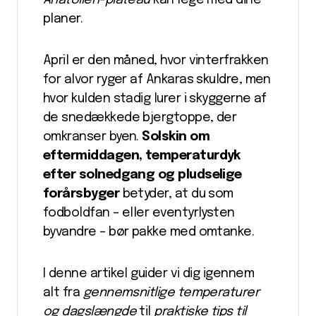
Anatolien-plateau
kan lege med dine
planer.
April er den måned, hvor vinterfrakken
for alvor ryger af Ankaras skuldre, men
hvor kulden stadig lurer i skyggerne af
de snedækkede bjergtoppe, der
omkranser byen.
Solskin om
eftermiddagen, temperaturdyk
efter solnedgang og pludselige
forårsbyger
betyder, at du som
fodboldfan – eller eventyrlysten
byvandre – bør pakke med omtanke.
I denne artikel guider vi dig igennem
alt fra
gennemsnitlige temperaturer
og dagslængde
til
praktiske tips til