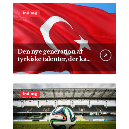
Indlæg
Den nye generation af
tyrkiske talenter, der kan
skinne på verdensscenen
Indlæg