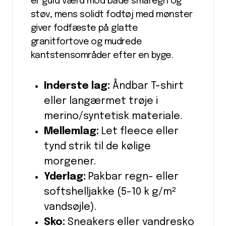
er guld værd mod både småregn og
støv, mens solidt fodtøj med mønster
giver fodfæste på glatte
granitfortove og mudrede
kantstensområder efter en byge.
Inderste lag:
Åndbar T-shirt
eller langærmet trøje i
merino/syntetisk materiale.
Mellemlag:
Let fleece eller
tynd strik til de kølige
morgener.
Yderlag:
Pakbar regn- eller
softshelljakke (5-10 k g/m²
vandsøjle).
Sko:
Sneakers eller vandresko