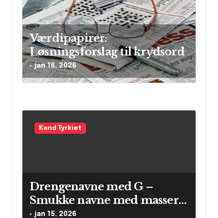
o
n
Værdipapirer:
Løsningsforslag til krydsord
jan 16, 2026
Kend Tyrkiet
Drengenavne med G –
Smukke navne med masser
af betydning
jan 15, 2026