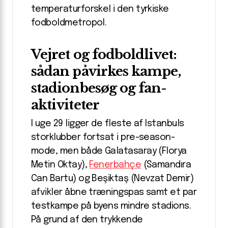
temperaturforskel i den tyrkiske
fodboldmetropol.
Vejret og fodboldlivet:
sådan påvirkes kampe,
stadionbesøg og fan-
aktiviteter
I uge 29 ligger de fleste af Istanbuls
storklubber fortsat i pre-season-
mode, men både Galatasaray (Florya
Metin Oktay),
Fenerbahçe
(Samandıra
Can Bartu) og Beşiktaş (Nevzat Demir)
afvikler åbne træningspas samt et par
testkampe på byens mindre stadions.
På grund af den trykkende