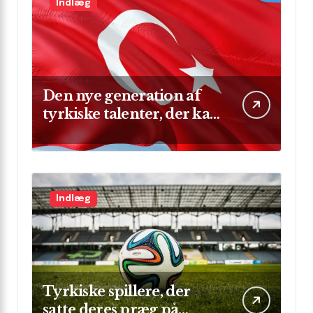
Indlæg
Den nye generation af
tyrkiske talenter, der kan
skinne på verdensscenen
Indlæg
Tyrkiske spillere, der
satte deres præg på