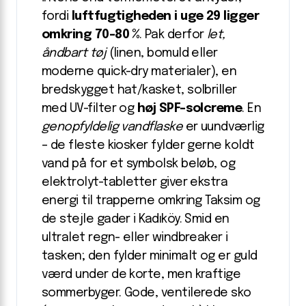
fordi
luftfugtigheden i uge 29 ligger
omkring 70-80 %
. Pak derfor
let,
åndbart tøj
(linen, bomuld eller
moderne quick-dry materialer), en
bredskygget hat/kasket, solbriller
med UV-filter og
høj SPF-solcreme
. En
genopfyldelig vandflaske
er uundværlig
– de fleste kiosker fylder gerne koldt
vand på for et symbolsk beløb, og
elektrolyt-tabletter giver ekstra
energi til trapperne omkring Taksim og
de stejle gader i Kadıköy. Smid en
ultralet regn- eller windbreaker i
tasken; den fylder minimalt og er guld
værd under de korte, men kraftige
sommerbyger. Gode, ventilerede sko