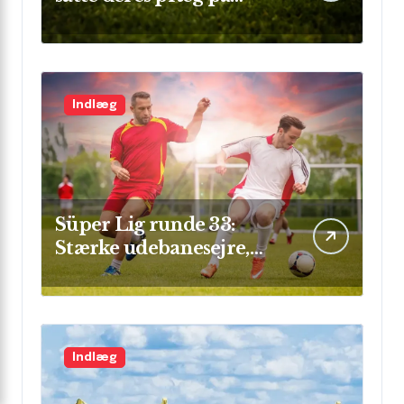
Champions League
Indlæg
Süper Lig runde 33:
Stærke udebanesejre,
mål i flok og sikre clean
sheets
Indlæg