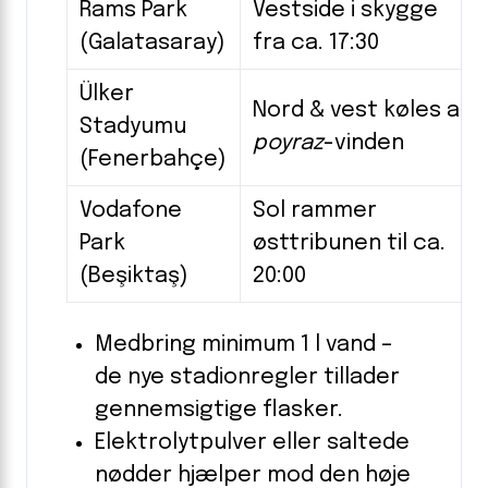
Rams Park
Vestside i skygge
(Galatasaray)
fra ca. 17:30
Ülker
Nord & vest køles af
Stadyumu
poyraz
-vinden
(Fenerbahçe)
Vodafone
Sol rammer
Park
østtribunen til ca.
(Beşiktaş)
20:00
Medbring minimum 1 l vand –
de nye stadionregler tillader
gennemsigtige flasker.
Elektrolyt­pulver eller saltede
nødder hjælper mod den høje