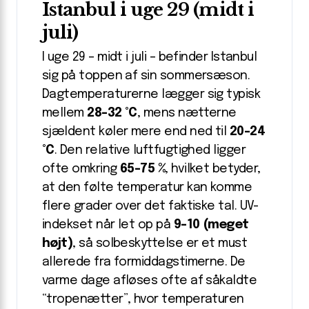
Istanbul i uge 29 (midt i
juli)
I uge 29 – midt i juli – befinder Istanbul
sig på toppen af sin sommersæson.
Dagtemperaturerne lægger sig typisk
mellem
28-32 °C
, mens nætterne
sjældent køler mere end ned til
20-24
°C
. Den relative luftfugtighed ligger
ofte omkring
65-75 %
, hvilket betyder,
at den følte temperatur kan komme
flere grader over det faktiske tal. UV-
indekset når let op på
9-10 (meget
højt)
, så solbeskyttelse er et must
allerede fra formiddagstimerne. De
varme dage afløses ofte af såkaldte
“tropenætter”, hvor temperaturen