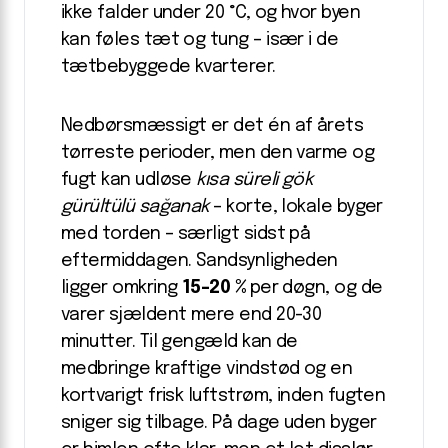
ikke falder under 20 °C, og hvor byen
kan føles tæt og tung – især i de
tætbebyggede kvarterer.
Nedbørsmæssigt er det én af årets
tørreste perioder, men den varme og
fugt kan udløse
kısa süreli gök
gürültülü sağanak
– korte, lokale byger
med torden – særligt sidst på
eftermiddagen. Sandsynligheden
ligger omkring
15-20 %
per døgn, og de
varer sjældent mere end 20-30
minutter. Til gengæld kan de
medbringe kraftige vindstød og en
kortvarigt frisk luftstrøm, inden fugten
sniger sig tilbage. På dage uden byger