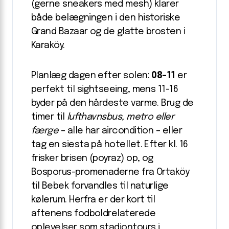
(gerne sneakers med mesh) klarer
både belægningen i den historiske
Grand Bazaar og de glatte brosten i
Karaköy.
Planlæg dagen efter solen:
08-11
er
perfekt til sightseeing, mens 11-16
byder på den hårdeste varme. Brug de
timer til
lufthavnsbus, metro eller
færge
– alle har aircondition – eller
tag en siesta på hotellet. Efter kl. 16
frisker brisen (poyraz) op, og
Bosporus-promenaderne fra Ortaköy
til Bebek forvandles til naturlige
kølerum. Herfra er der kort til
aftenens fodboldrelaterede
oplevelser som stadiontours i