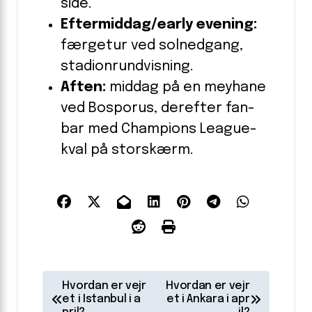
side.
Eftermiddag/early evening:
færgetur ved solnedgang,
stadionrundvisning.
Aften:
middag på en meyhane
ved Bosporus, derefter fan-
bar med Champions League-
kval på storskærm.
I
Hvordan er vejr
Hvordan er vejr
n
et i Istanbul i a
et i Ankara i apr