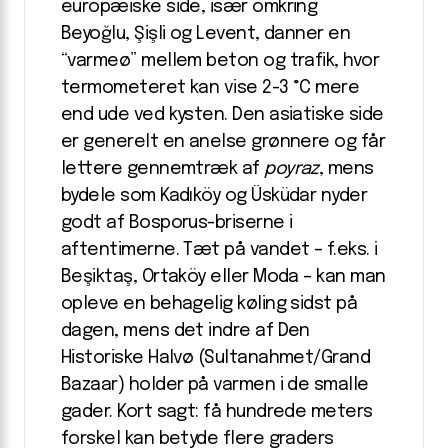
europæiske side, især omkring
Beyoğlu, Şişli og Levent, danner en
“varmeø” mellem beton og trafik, hvor
termometeret kan vise 2-3 °C mere
end ude ved kysten. Den asiatiske side
er generelt en anelse grønnere og får
lettere gennemtræk af
poyraz
, mens
bydele som Kadıköy og Üsküdar nyder
godt af Bosporus-briserne i
aftentimerne. Tæt på vandet – f.eks. i
Beşiktaş, Ortaköy eller Moda – kan man
opleve en behagelig køling sidst på
dagen, mens det indre af Den
Historiske Halvø (Sultanahmet/Grand
Bazaar) holder på varmen i de smalle
gader. Kort sagt: få hundrede meters
forskel kan betyde flere graders