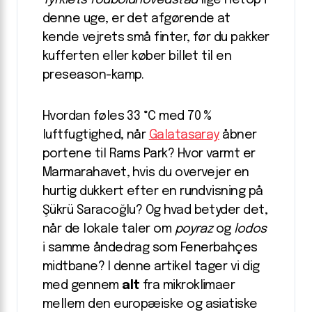
Tyrkiets fodboldhovedstad
lige netop i
denne uge, er det afgørende at
kende vejrets små finter, før du pakker
kufferten eller køber billet til en
preseason-kamp.
Hvordan føles 33 °C med 70 %
luftfugtighed, når
Galatasaray
åbner
portene til Rams Park? Hvor varmt er
Marmarahavet, hvis du overvejer en
hurtig dukkert efter en rundvisning på
Şükrü Saracoğlu? Og hvad betyder det,
når de lokale taler om
poyraz
og
lodos
i samme åndedrag som Fenerbahçes
midtbane? I denne artikel tager vi dig
med gennem
alt
fra mikroklimaer
mellem den europæiske og asiatiske