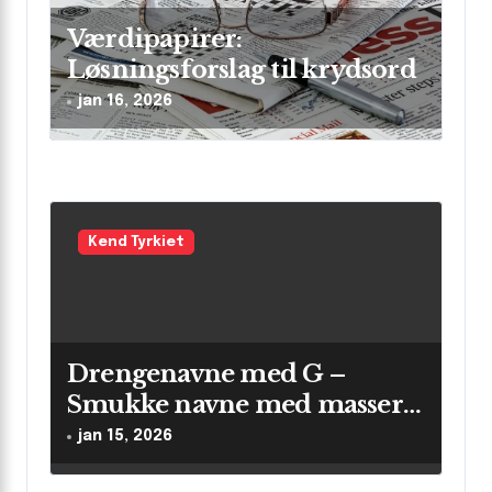
o
n
Værdipapirer:
Løsningsforslag til krydsord
jan 16, 2026
Kend Tyrkiet
Drengenavne med G –
Smukke navne med masser
af betydning
jan 15, 2026