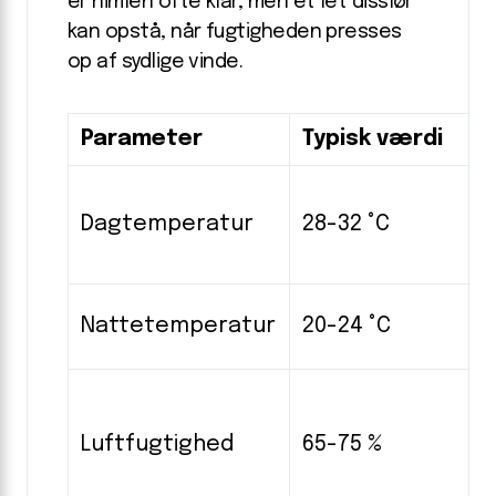
er himlen ofte klar, men et let disslør
kan opstå, når fugtigheden presses
op af sydlige vinde.
Parameter
Typisk værdi
Dagtemperatur
28-32 °C
Nattetemperatur
20-24 °C
Luftfugtighed
65-75 %